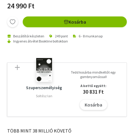
24 990 Ft
Kosárba
Beszállítói készleten
249 pont
6 - 8 munkanap
Ingyenes átvétel Bookline boltokban
Tedd kosárba mindkettőt egy
gombnyomással!
A kettő együtt:
Szuperszemélyiség
30 831 Ft
Soltész Ian
Kosárba
TÖBB MINT 38 MILLIÓ KÖVETŐ