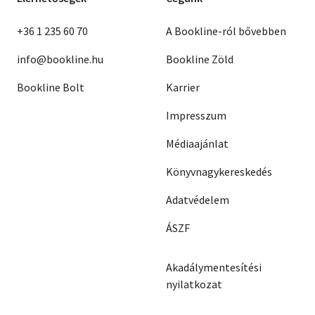
+36 1 235 60 70
A Bookline-ról bővebben
info@bookline.hu
Bookline Zöld
Bookline Bolt
Karrier
Impresszum
Médiaajánlat
Könyvnagykereskedés
Adatvédelem
ÁSZF
Akadálymentesítési
nyilatkozat