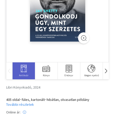
Szótár, nyelvkönyv
Tankönyv, segédkönyv
Társadalomtudomány
Természettudomány
Történelem
Vallás
Antikvár
Könyv
E-könyv
Idegen nyelvű
Hangos
Libri Könyvkiadó, 2024
405 oldal･füles, kartonált･hibátlan, olvasatlan példány
További részletek
Online ár: