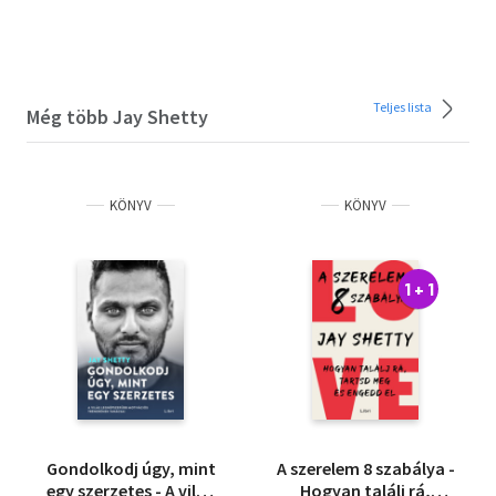
Teljes lista
Még több Jay Shetty
KÖNYV
KÖNYV
1 + 1
Gondolkodj úgy, mint
A szerelem 8 szabálya -
egy szerzetes - A világ
Hogyan találj rá,