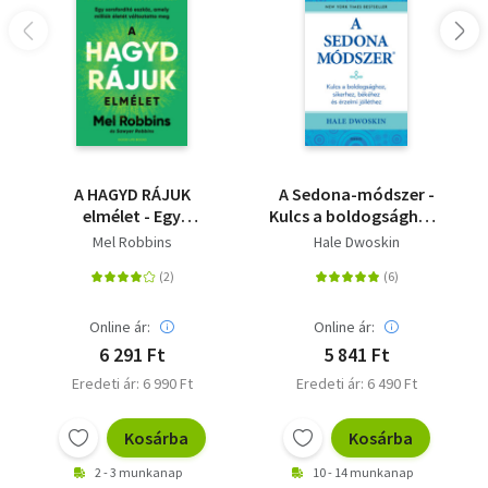
A HAGYD RÁJUK
A Sedona-módszer -
elmélet - Egy
Kulcs a boldogsághoz,
sorsfordító eszköz,
sikerhez, békéhez és
Mel Robbins
Hale Dwoskin
amely milliók életét
az érzelmi jólléthez
változtatta meg
Online ár:
Online ár:
6 291 Ft
5 841 Ft
Eredeti ár: 6 990 Ft
Eredeti ár: 6 490 Ft
Kosárba
Kosárba
2 - 3 munkanap
10 - 14 munkanap