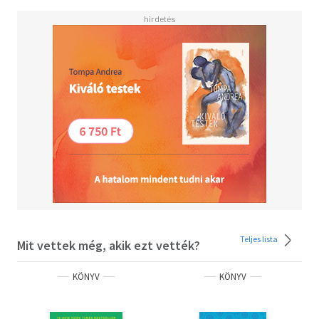
A Gondolkodj úgy, mint egy szerzetes utazásra hív
bennünket önmagunk legbensőbb berkeibe, hogy
felgyorsult, ingerekkel túlterhelt, stresszes világunk
ellenére képesek legyünk megtalálni a boldogságot és
nyugalmat.
"Jay Shetty szuperereje abban rejlik, hogy a bölcsességet
és tudást időszerűvé és elérhetővé teszi. Mély, nagy hatású
és gyakorlatias a könyve." Will Smith és Jada Pinkett
Smith
"Olvasd el ezt a könyvet, hogy kinyisd az elméd,
újraértelmezd a sikert és megértsd a valódi, mélyebb
céljaidat." Arianna Huffington
"Ez a könyv kiszabadít a társadalmi beidegződések
Teljes lista
Mit vettek még, akik ezt vették?
bűvköréből és segít, hogy a saját életed építőmérnökévé
válhass." Deepak Chopra
KÖNYV
KÖNYV