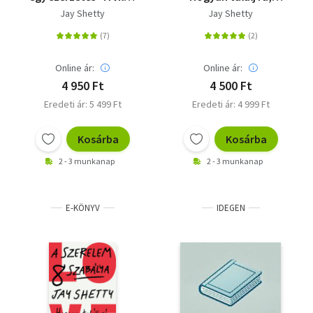
legnépszerűbb
tartsd meg és engedd
Jay Shetty
Jay Shetty
motivációs trénerének
el
tanácsai
Online ár:
Online ár:
4 950 Ft
4 500 Ft
Eredeti ár: 5 499 Ft
Eredeti ár: 4 999 Ft
Kosárba
Kosárba
2 - 3 munkanap
2 - 3 munkanap
E-KÖNYV
IDEGEN