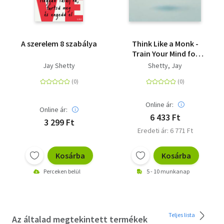
A szerelem 8 szabálya
Think Like a Monk -
Train Your Mind for
Peace and Purpose
Jay Shetty
Shetty, Jay
Every Day
Online ár:
Online ár:
6 433 Ft
3 299 Ft
Eredeti ár: 6 771 Ft
Kosárba
Kosárba
Perceken belül
5 - 10 munkanap
Teljes lista
Az általad megtekintett termékek