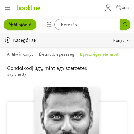
Üres
AI ajánló
Kategóriák
Könyv
Antikvár könyv
Életmód, egészség
Egészséges életmód
Életmód, egészség
Gondolkodj úgy, mint egy szerzetes
Erotika
Jay Shetty
Gyermek- és ifjúsági
Hobbi, szabadidő
Irodalom
Művészet
Szakkönyv