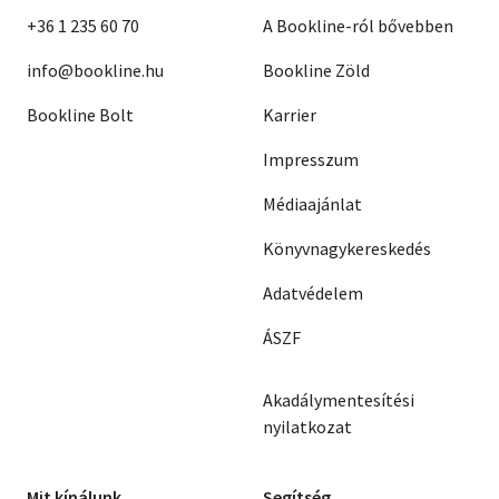
+36 1 235 60 70
A Bookline-ról bővebben
info@bookline.hu
Bookline Zöld
Bookline Bolt
Karrier
Impresszum
Médiaajánlat
Könyvnagykereskedés
Adatvédelem
ÁSZF
Akadálymentesítési
nyilatkozat
Mit kínálunk
Segítség