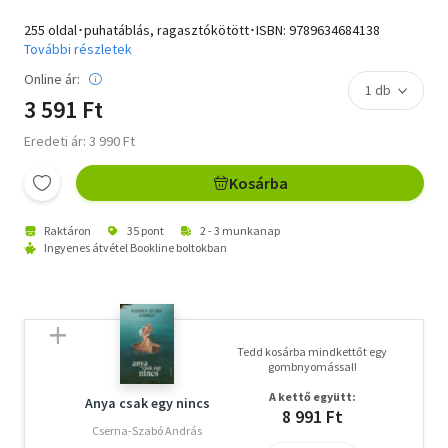
255 oldal･puhatáblás, ragasztókötött･ISBN:
9789634684138
További részletek
Online ár:
3 591 Ft
Eredeti ár: 3 990 Ft
Kosárba
Raktáron
35 pont
2 - 3 munkanap
Ingyenes átvétel Bookline boltokban
Tedd kosárba mindkettőt egy
gombnyomással!
A kettő együtt:
Anya csak egy nincs
8 991 Ft
Cserna-Szabó András