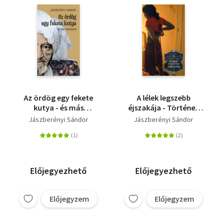
Az ördög egy fekete
A lélek legszebb
kutya - és más
éjszakája - Történet
történetek
álmatlanságról és
Jászberényi Sándor
Jászberényi Sándor
őrületről
Előjegyezhető
Előjegyezhető
Előjegyzem
Előjegyzem