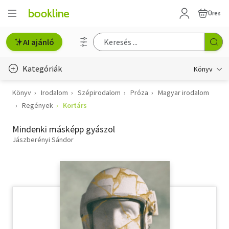
Üres
AI ajánló
Kategóriák
Könyv
Könyv
Irodalom
Szépirodalom
Próza
Magyar irodalom
Életmód, egészség
Regények
Kortárs
Erotika
Mindenki másképp gyászol
Gyermek- és ifjúsági
Jászberényi Sándor
Hobbi, szabadidő
Irodalom
Művészet
Szakkönyv