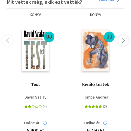
Mit vettek még, akik ezt vették?
KÖNYV
KÖNYV
ÚJ
ÚJ
Test
Kiváló testek
David Szalay
Tompa Andrea
Online ár:
Online ár:
5 400 Ft
6 750 Ft