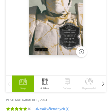
Szótár, nyelvkönyv
Tankönyv, segédkönyv
Társadalomtudomány
Természettudomány
Történelem
Vallás
Könyv
Antikvár
E-könyv
Idegen nyelvű
Hangos
PESTI KALLIGRAM KFT., 2023
Olvasói vélemények (1)