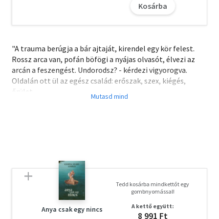
Kosárba
"A trauma berúgja a bár ajtaját, kirendel egy kör felest.
Rossz arca van, pofán böfögi a nyájas olvasót, élvezi az
arcán a feszengést. Undorodsz? - kérdezi vigyorogva.
Oldalán ott ül az egész család: erőszak, szex, kiégés,
őrület.
Maros Dániel nem lett kevésbé űzött vad az évek során, de
már hajlandó szembenézni azzal, hogy nincs visszaút.
Nem mintha oda, a többiek közé bármikor is
visszavágyott volna. Egyiptomot maga mögött hagyva az
ukrán fronton, egy bentlakásos pszichiátrián, régi
barátok között keresi a hozzá hasonlókat, összetört
embereket, akik az élet elevenjét akarták, férfiakat,
akiknek végül nincs saját megoldásuk, nincs kiútjuk az
Tedd kosárba mindkettőt egy
erőszakból, a hozott minták szorításából. Ezek a ketrecük
gombnyomással!
rácsait rázó, esendő alakok a pusztítás ősi, karneváli
A kettő együtt:
mégis hipermodern meséjét írják tovább. Jászberényi
Anya csak egy nincs
8 991 Ft