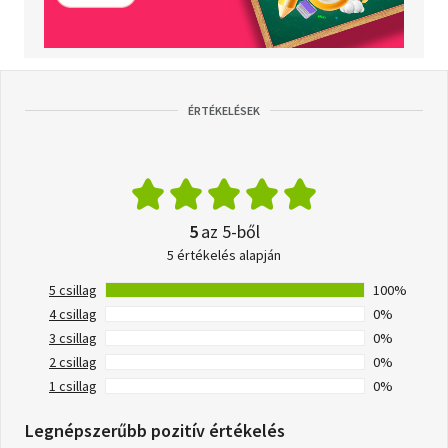
ÉRTÉKELÉSEK
5
az 5-ből
5 értékelés alapján
5 csillag
100%
4 csillag
0%
3 csillag
0%
2 csillag
0%
1 csillag
0%
Legnépszerűbb pozitív értékelés