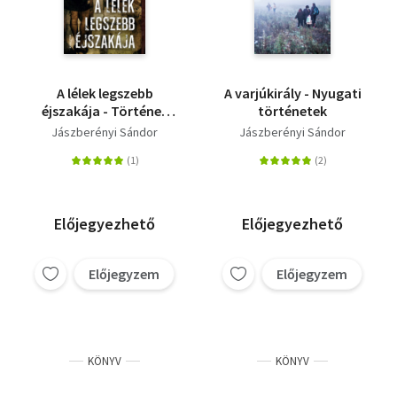
A lélek legszebb
A varjúkirály - Nyugati
éjszakája - Történet
történetek
álmatlanságról és
Jászberényi Sándor
Jászberényi Sándor
őrületről
Előjegyezhető
Előjegyezhető
Előjegyzem
Előjegyzem
KÖNYV
KÖNYV