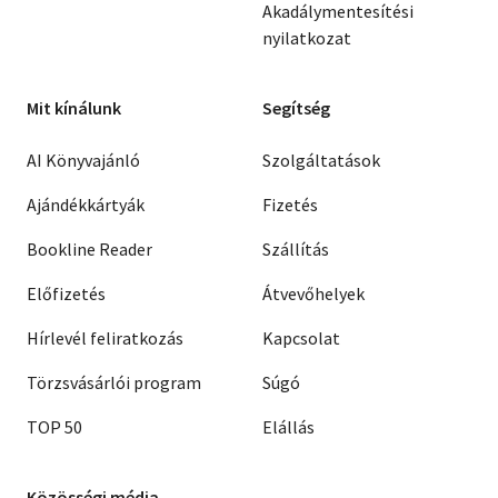
Akadálymentesítési
nyilatkozat
Mit kínálunk
Segítség
AI Könyvajánló
Szolgáltatások
Ajándékkártyák
Fizetés
Bookline Reader
Szállítás
Előfizetés
Átvevőhelyek
Hírlevél feliratkozás
Kapcsolat
Törzsvásárlói program
Súgó
TOP 50
Elállás
Közösségi média