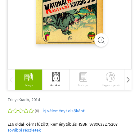
Szótár, nyelvkönyv
Tankönyv, segédkönyv
Társadalomtudomány
Természettudomány
Történelem
Vallás
Könyv
Antikvár
E-könyv
Idegen nyelvű
Hangos
Zrínyi Kiadó, 2014
Írj véleményt elsőként!
216 oldal･cérnafűzött, keménytáblás･ISBN:
9789633275207
További részletek