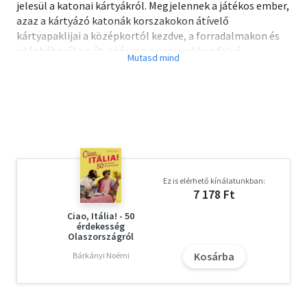
jelesül a katonai kártyákról. Megjelennek a játékos ember,
azaz a kártyázó katonák korszakokon átívelő
kártyapaklijai a középkortól kezdve, a forradalmakon és
világháborúkon át, egészen a napjainkban folyó
háborúkig.
2014-ben az első világháború kitörésének centenáriumára
emlékezünk a hadi kártyákkal, 2015-ben a waterlooi csata
200. évfordulója, illetve a második világháború
fegyvereinek 70 évvel ezelőtti elhallgatása adják a kötet
aktualitását.
Ez is elérhető kínálatunkban:
7 178 Ft
Ciao, Itália! - 50
érdekesség
Olaszországról
Kosárba
Bárkányi Noémi