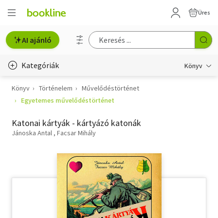
Üres
AI ajánló
Kategóriák
Könyv
Könyv
Történelem
Művelődéstörténet
Életmód, egészség
Egyetemes művelődéstörténet
Erotika
Katonai kártyák - kártyázó katonák
Gyermek- és ifjúsági
Jánoska Antal
Facsar Mihály
Hobbi, szabadidő
Irodalom
Művészet
Szakkönyv