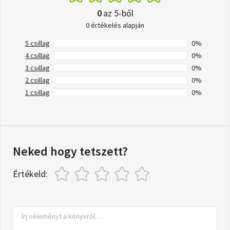
0
az 5-ből
0 értékelés alapján
5 csillag
0%
4 csillag
0%
3 csillag
0%
2 csillag
0%
1 csillag
0%
Neked hogy tetszett?
Értékeld: