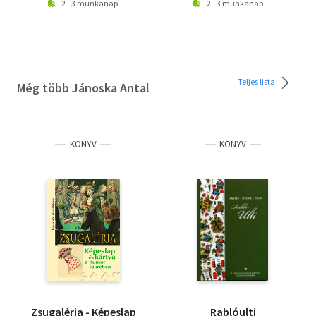
2 - 3 munkanap
2 - 3 munkanap
Teljes lista
Még több Jánoska Antal
KÖNYV
KÖNYV
Zsugaléria - Képeslap
Rablóulti