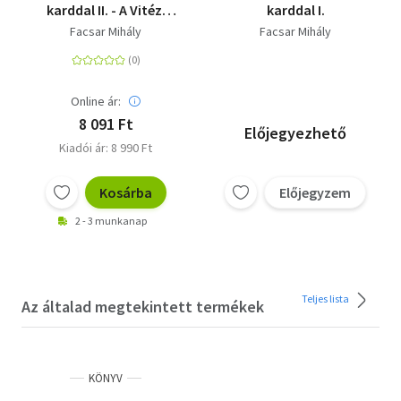
karddal II. - A Vitézi
karddal I.
rend tárgyi kultúrája
Facsar Mihály
Facsar Mihály
Online ár:
8 091 Ft
Előjegyezhető
Kiadói ár: 8 990 Ft
Kosárba
Előjegyzem
2 - 3 munkanap
Teljes lista
Az általad megtekintett termékek
KÖNYV