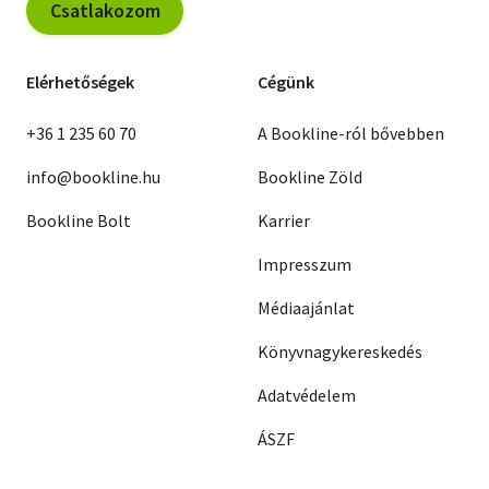
Csatlakozom
Elérhetőségek
Cégünk
+36 1 235 60 70
A Bookline-ról bővebben
info@bookline.hu
Bookline Zöld
Bookline Bolt
Karrier
Impresszum
Médiaajánlat
Könyvnagykereskedés
Adatvédelem
ÁSZF