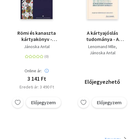
Römi és kanaszta
A kártyajóslás
kártyakönyv -
tudománya - A
Játékszabályok és
kártyavetés
Jánoska Antal
Lenomand Mlle
kártyás történetek
művészete + Jánoska
Jánoska Antal
Antal: Lenormand
kisasszony
Magyarországon
Online ár:
(kártyacsomaggal)
3 141 Ft
Előjegyezhető
Eredeti ár: 3 490 Ft
Előjegyzem
Előjegyzem