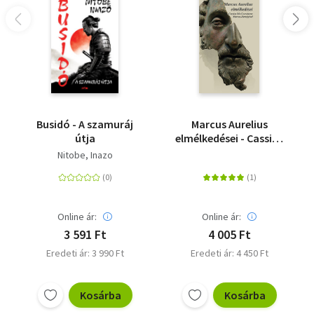
Busidó - A szamuráj
Marcus Aurelius
útja
elmélkedései - Cassius
Dio Cocceinas Marcus-
Nitobe, Inazo
életrajzával
Online ár:
Online ár:
3 591 Ft
4 005 Ft
Eredeti ár: 3 990 Ft
Eredeti ár: 4 450 Ft
Kosárba
Kosárba