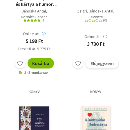
és kártya a humor
tükrében
Jánoska Antal
Zsigri
Jánoska Antal
Horváth Ferenc
Levente
Online ár:
Online ár:
5 198 Ft
3 730 Ft
Eredeti ár: 5 775 Ft
Kosárba
Előjegyzem
2 - 3 munkanap
KÖNYV
KÖNYV