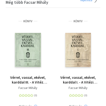
Teljes lista
Még több Facsar Mihály
KÖNYV
KÖNYV
Vérrel, vassal, ekével,
Vérrel, vassal, ekével,
karddal III. - A Vitézi
karddal I. - A Vitézi
rend gondolatisága
rend
Facsar Mihály
Facsar Mihály
szervezetrendszere