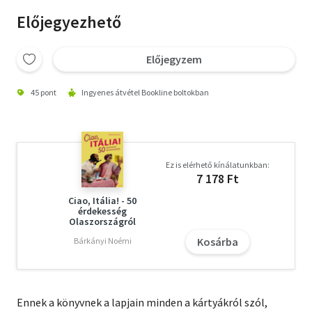
Előjegyezhető
Előjegyzem
45 pont
Ingyenes átvétel Bookline boltokban
Ez is elérhető kínálatunkban:
7 178 Ft
Ciao, Itália! - 50
érdekesség
Olaszországról
Kosárba
Bárkányi Noémi
Ennek a könyvnek a lapjain minden a kártyákról szól,