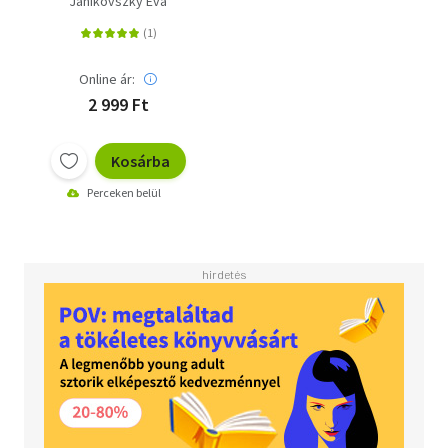
Janikovszky Éva
Online ár:
2 999 Ft
Kosárba
Perceken belül