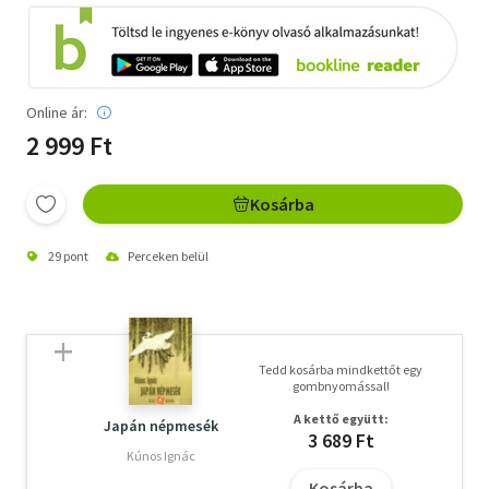
Online ár:
2 999 Ft
Kosárba
29 pont
Perceken belül
Tedd kosárba mindkettőt egy
gombnyomással!
A kettő együtt:
Japán népmesék
3 689 Ft
Kúnos Ignác
Kosárba