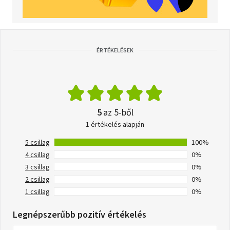
ÉRTÉKELÉSEK
5
az 5-ből
1 értékelés alapján
5 csillag
100%
4 csillag
0%
3 csillag
0%
2 csillag
0%
1 csillag
0%
Legnépszerűbb pozitív értékelés