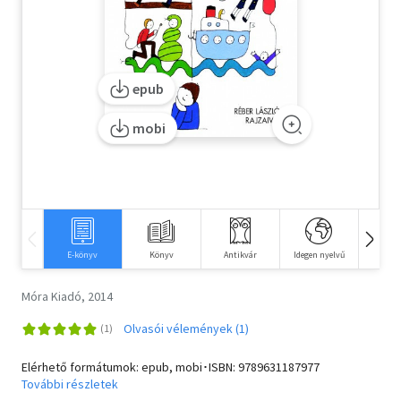
Szótár, nyelvkönyv
Tankönyv, segédkönyv
epub
Társadalomtudomány
mobi
Természettudomány
Történelem
Vallás
E-könyv
Könyv
Antikvár
Idegen nyelvű
Hangos
Móra Kiadó, 2014
Olvasói vélemények (1)
Elérhető formátumok: epub, mobi･ISBN:
9789631187977
További részletek