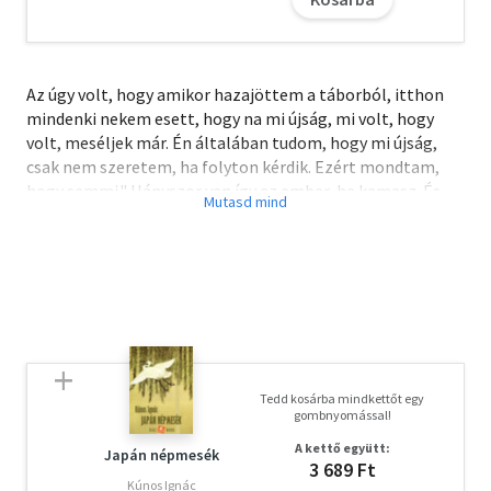
Az úgy volt, hogy amikor hazajöttem a táborból, itthon
mindenki nekem esett, hogy na mi újság, mi volt, hogy
volt, meséljek már. Én általában tudom, hogy mi újság,
csak nem szeretem, ha folyton kérdik. Ezért mondtam,
hogy semmi." Hányszor van így az ember, ha kamasz. És
hányszor kerül olyan helyzetbe, hogy "semmiszerű"
választ ad, pedig, mint tudjuk, a kamasszal mindig
történik valami. Janikovszky Éva tükröt tart a tizenhárom
évesek elé, de mindannyiunk elé is, akik sok mindenen
elgondolkodunk, sok mindenről tudjuk, hogy mi az újság,
de azt válaszoljuk, hogy semmi. Réber László nagyszerű,
telibe találó rajzai humorukkal a kamaszság komikumát
és líráját teszik még érthetőbbé, szeretetre méltóvá.
Tedd kosárba mindkettőt egy
gombnyomással!
A letöltéssel kapcsolatos kérdésekre
itt
találhat választ.
A kettő együtt:
Japán népmesék
3 689 Ft
Olvasd el mások véleményét is!
Kúnos Ignác