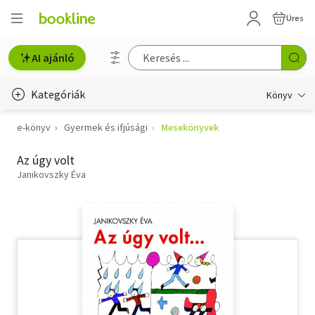
Üres
AI ajánló
Kategóriák
Könyv
e-könyv
Gyermek és ifjúsági
Mesekönyvek
Életmód, egészség
Az úgy volt
Erotika
Janikovszky Éva
Gyermek- és ifjúsági
Hobbi, szabadidő
Irodalom
Művészet
Szakkönyv