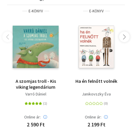
E-KÖNYV
E-KÖNYV
A szomjas troll - Kis
Ha én felnőtt volnék
viking legendárium
Varró Dániel
Janikovszky Éva
Online ár:
Online ár:
2 590 Ft
2 199 Ft