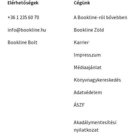
Elérhetőségek
Cégünk
+36 1 235 60 70
A Bookline-ról bővebben
info@bookline.hu
Bookline Zöld
Bookline Bolt
Karrier
Impresszum
Médiaajánlat
Könyvnagykereskedés
Adatvédelem
ÁSZF
Akadálymentesítési
nyilatkozat