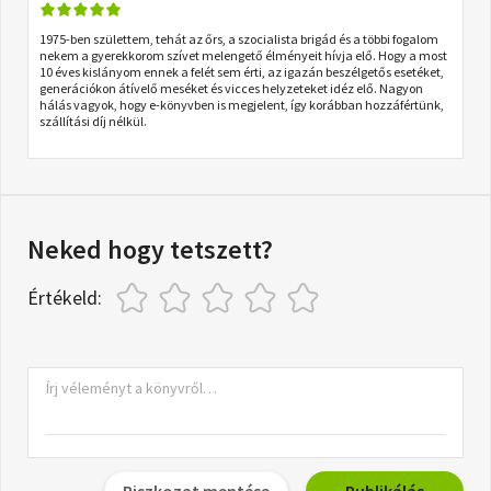
1975-ben születtem, tehát az őrs, a szocialista brigád és a többi fogalom
nekem a gyerekkorom szívet melengető élményeit hívja elő. Hogy a most
10 éves kislányom ennek a felét sem érti, az igazán beszélgetős esetéket,
generációkon átívelő meséket és vicces helyzeteket idéz elő. Nagyon
hálás vagyok, hogy e-könyvben is megjelent, így korábban hozzáfértünk,
szállítási díj nélkül.
Neked hogy tetszett?
Értékeld:
Piszkozat mentése
Publikálás