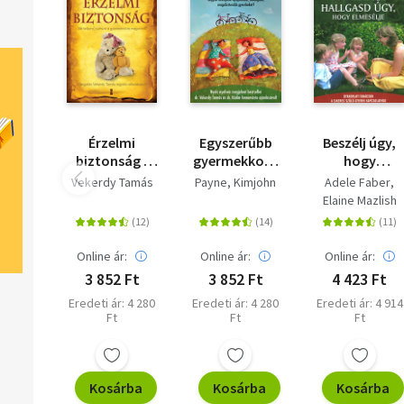
Érzelmi
Egyszerűbb
Beszélj úgy,
biztonság -
gyermekkor -
hogy
Mit kell(ene)
Hogyan
érdekelje,
Vekerdy Tamás
Payne, Kimjohn
Adele Faber
tudnunk a
neveljünk
hallgasd úgy,
Elaine Mazlish
gyerekekről és
nyugodtabb,
hogy
magunkról?
boldogabb,
elmesélje -
magabiztosabb
Gyakorlati
Online ár:
Online ár:
Online ár:
gyerekeket?
tanácsok a
3 852 Ft
3 852 Ft
4 423 Ft
sikeres szülő-
Eredeti ár: 4 280
Eredeti ár: 4 280
Eredeti ár: 4 914
gyerek
Ft
Ft
Ft
kapcsolathoz
Kosárba
Kosárba
Kosárba