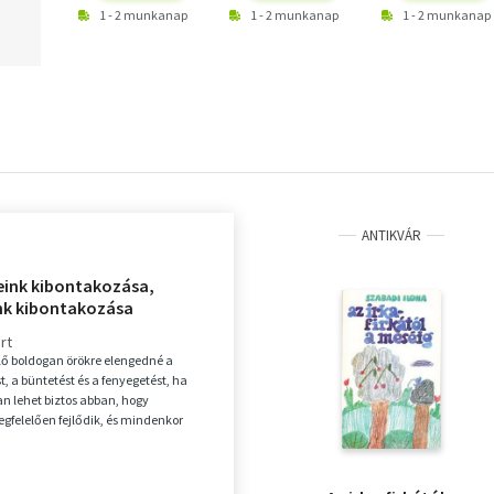
1 - 2 munkanap
1 - 2 munkanap
1 - 2 munkanap
ANTIKVÁR
ink kibontakozása,
k kibontakozása
rt
ő boldogan örökre elengedné a
, a büntetést és a fenyegetést, ha
n lehet biztos abban, hogy
felelően fejlődik, és mindenkor
jesen cselek...