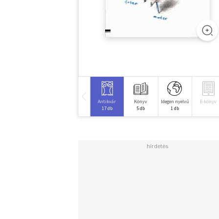
Antikvár
Könyv
Idegen nyelvű
E-könyv
17 db
5 db
1 db