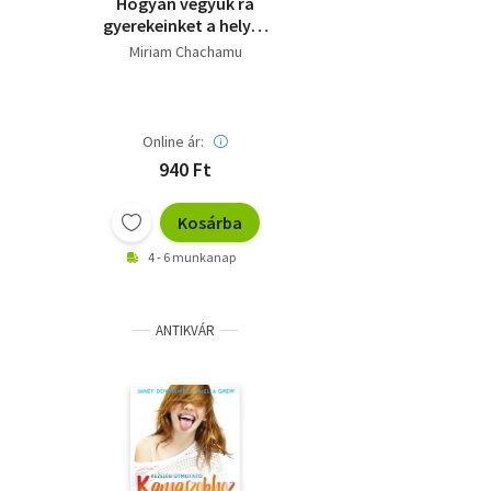
Hogyan vegyük rá
gyerekeinket a helyes
viselkedésre?
Miriam Chachamu
Online ár:
940 Ft
Kosárba
4 - 6 munkanap
ANTIKVÁR