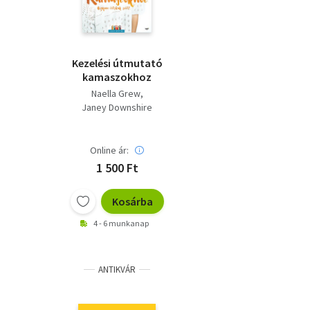
Kezelési útmutató
kamaszokhoz
Naella Grew
Janey Downshire
Online ár:
1 500 Ft
Kosárba
4 - 6 munkanap
ANTIKVÁR