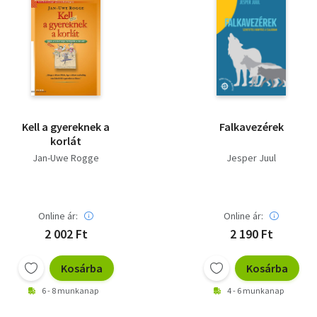
Kell a gyereknek a
Falkavezérek
korlát
Jan-Uwe Rogge
Jesper Juul
Online ár:
Online ár:
2 002 Ft
2 190 Ft
Kosárba
Kosárba
6 - 8 munkanap
4 - 6 munkanap