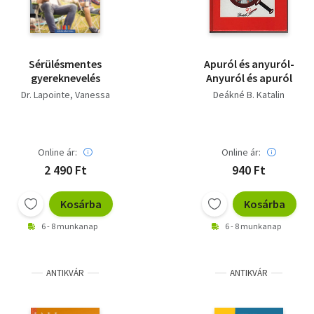
Sérülésmentes
Apuról és anyuról-
gyereknevelés
Anyuról és apuról
Dr. Lapointe, Vanessa
Deákné B. Katalin
Online ár:
Online ár:
2 490 Ft
940 Ft
Kosárba
Kosárba
6 - 8 munkanap
6 - 8 munkanap
ANTIKVÁR
ANTIKVÁR