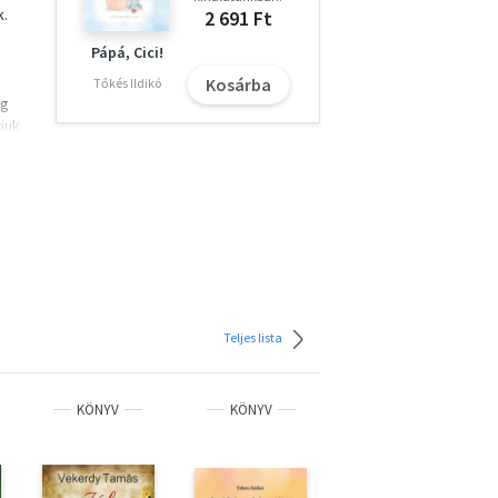
k.
2 691 Ft
Pápá, Cici!
m
Kosárba
Tőkés Ildikó
ng
juk
Teljes lista
KÖNYV
KÖNYV
KÖNYV