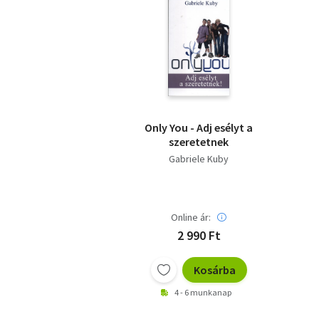
Only You - Adj esélyt a
szeretetnek
Gabriele Kuby
Online ár:
2 990 Ft
Kosárba
4 - 6 munkanap