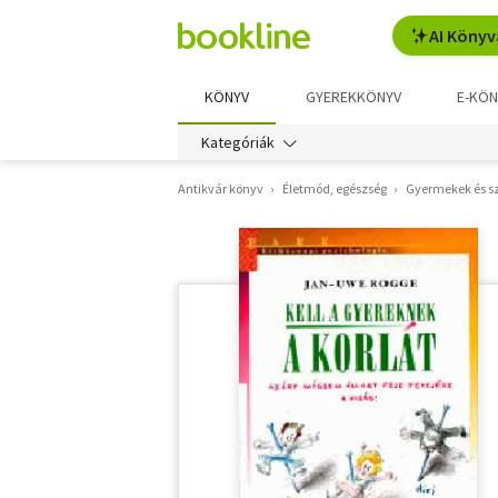
AI Könyv
KÖNYV
GYEREKKÖNYV
E-KÖN
Kategóriák
Antikvár könyv
Életmód, egészség
Gyermekek és s