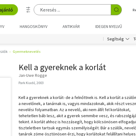
ajánló
R
YV
HANGOSKÖNYV
ANTIKVÁR
IDEGEN NYELVŰ
T
Segítség
zülők
Gyermeknevelés
Kell a gyereknek a korlát
Jan-Uwe Rogge
Park Kiadó, 2003
Kell a gyereknek a korlát- de a felnőttnek is. Kell a korlát a szülő
a nevelőnek, a tanárnak is, vagyis mindazoknak, akik részt vesz
nevelési folyamatban. Az a nevelő, aki nem állít fel korlátokat,
tehetetlen báb lesz, akit a gyerek semmibe vesz, és rabszolgáj
tekint. A korlát ahhoz is hozzásegít, hogy kölcsönösen elfogadju
tiszteletben tartsuk egymás személyiségét. Bár a szülők, nevel
tanárok zöme ösztönösen érzi, hogy korlátokat felállítani helyes