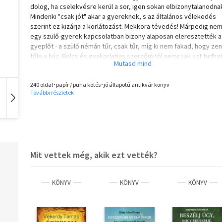
dolog, ha cselekvésre kerül a sor, igen sokan elbizonytalanodna
Mindenki "csak jót" akar a gyereknek, s az általános vélekedés
szerint ez kizárja a korlátozást. Mekkora tévedés! Márpedig ne
egy szülő-gyerek kapcsolatban bizony alaposan eleresztették a
gyeplőt - a szülő némán tűr, csak tűr, míg ki nem fakad, hogy ze
tőle a ház. Bölcs és gyakorlatias szerzőnktől nemcsak azt tudhat
meg, hogy kell a gyereknek a korlát, hanem azt is, hogy milyen
korlátozásra van szüksége és mikor, és ezt hogyan lehet a siker
240 oldal･papír / puha kötés･jó állapotú antikvár könyv
reményében alkalmazni. Vekerdy Tamás
További részletek
Hangoskönyv
Film
Zene
Mit vettek még, akik ezt vették?
KÖNYV
KÖNYV
KÖNYV