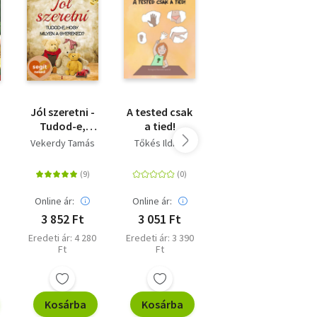
Jól szeretni -
A tested csak
A láthatatlan
Tudod-e,
a tied!
fonal - Az
hogy milyen a
elválással,
Vekerdy Tamás
Tőkés Ildikó
Patrice Karst
gyereked?
távolléttel
kapcsolatos
félelmek
enyhítésére
Online ár:
Online ár:
Online ár:
3 852 Ft
3 051 Ft
3 141 Ft
Eredeti ár: 4 280
Eredeti ár: 3 390
Eredeti ár: 3 490
Ft
Ft
Ft
Kosárba
Kosárba
Kosárba