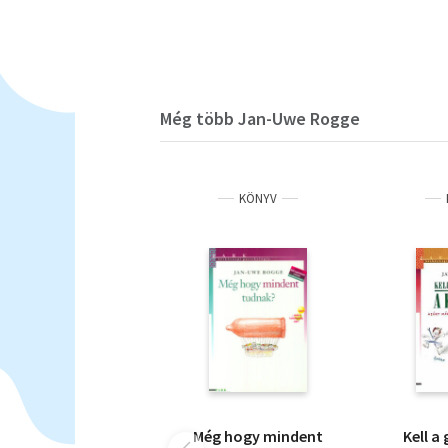
Még több Jan-Uwe Rogge
KÖNYV
Még hogy mindent
Kell a