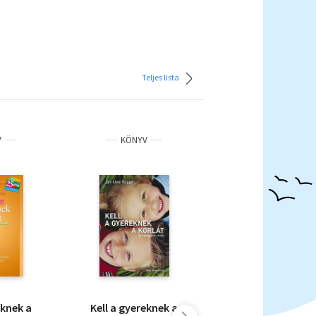
Teljes lista
V
KÖNYV
KÖNYV
eknek a
Kell a gyereknek a
Beszélj úgy a