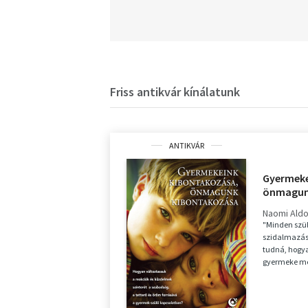
Friss antikvár kínálatunk
ANTIKVÁR
Gyermeke
önmagun
Naomi Aldo
"Minden szül
szidalmazást
tudná, hogya
gyermeke meg
felelősségtel