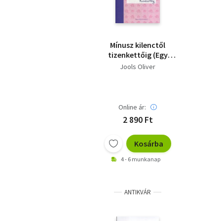
Mínusz kilenctől
tizenkettőig (Egy
kezdő kismama
Jools Oliver
naplója)
Online ár:
2 890 Ft
Kosárba
4 - 6 munkanap
ANTIKVÁR