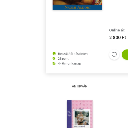
Online ár:
2 800 Ft
Beszállítói készleten
28 pont
4 - 6 munkanap
ANTIKVÁR