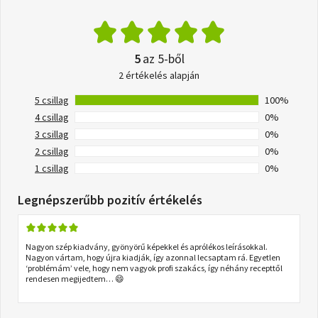
5
az 5-ből
2 értékelés alapján
5 csillag
100%
4 csillag
0%
3 csillag
0%
2 csillag
0%
1 csillag
0%
Legnépszerűbb pozitív értékelés
Nagyon szép kiadvány, gyönyörű képekkel és aprólékos leírásokkal.
Nagyon vártam, hogy újra kiadják, így azonnal lecsaptam rá. Egyetlen
‘problémám’ vele, hogy nem vagyok profi szakács, így néhány recepttől
rendesen megijedtem… 😄