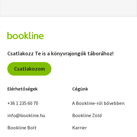
Csatlakozz Te is a könyvrajongók táborához!
Csatlakozom
Elérhetőségek
Cégünk
+36 1 235 60 70
A Bookline-ról bővebben
info@bookline.hu
Bookline Zöld
Bookline Bolt
Karrier