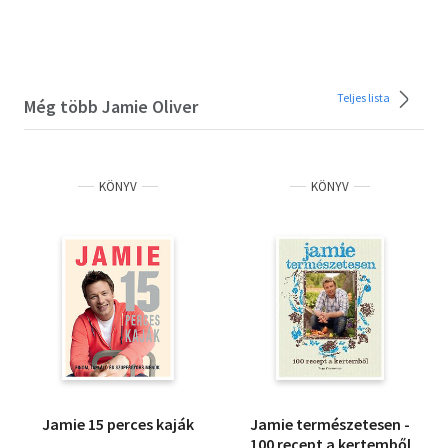
Teljes lista
Még több Jamie Oliver
KÖNYV
KÖNYV
Jamie 15 perces kaják
Jamie természetesen -
100 recept a kertemből