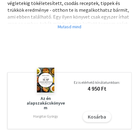
végletekig tökéletesített, csodás receptek, tippek és
trükkök eredménye - otthon te is megalkothatsz bármit,
ami ebben található. Egy ilyen könyvet csak egyszer írhat
meg az ember, tehát mindent meg kellett tennem azért,
hogy a lehető legjobb legyen. Megtisztelő arra
gondolnom, hogy a Karácsonyi receptek is részese lehet a
családok ünnepi előkészületeinek - téged is segíthet
abban, hogy igazán tökéletes legyen a karácsonyi lakoma.
Remélem, minden évben újra meg újra előveszed majd.
Boldog karácsonyt neked és tieidnek, tőlem és enyéimtől.
Jamie Oliver
Ez is elérhető kínálatunkban:
Olvasd el mások véleményét is!
4 950 Ft
Az én
alapszakácskönyve
m
Kosárba
Hargitai György