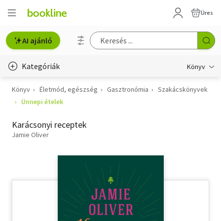
Üres
AI ajánló
Kategóriák
Könyv
Könyv
Életmód, egészség
Gasztronómia
Szakácskönyvek
Életmód, egészség
Ünnepi ételek
Erotika
Karácsonyi receptek
Gyermek- és ifjúsági
Jamie Oliver
Hobbi, szabadidő
Irodalom
Művészet
Szakkönyv