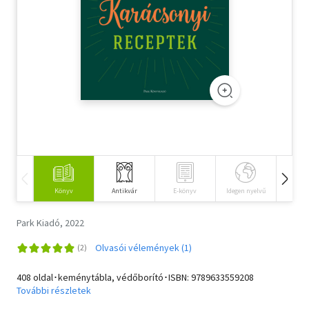
Szótár, nyelvkönyv
Tankönyv, segédkönyv
Társadalomtudomány
Természettudomány
Történelem
Vallás
Könyv
Antikvár
E-könyv
Idegen nyelvű
Hangos
Park Kiadó, 2022
Olvasói vélemények (1)
408 oldal･keménytábla, védőborító･ISBN:
9789633559208
További részletek