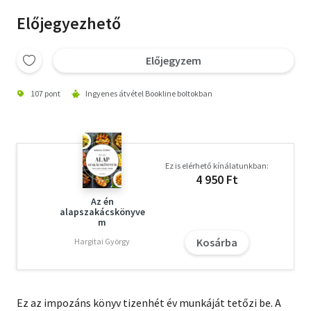
Előjegyezhető
Előjegyzem
107 pont
Ingyenes átvétel Bookline boltokban
Ez is elérhető kínálatunkban:
4 950 Ft
Az én
alapszakácskönyve
m
Kosárba
Hargitai György
Ez az impozáns könyv tizenhét év munkáját tetőzi be. A