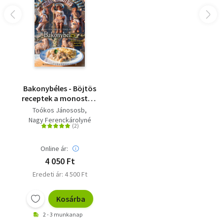
Bakonybéles - Böjtös
receptek a monostori
konyháról -
Toókos Jánososb
Monostorkosságok 2.
Nagy Ferenckárolyné
Online ár:
4 050 Ft
Eredeti ár: 4 500 Ft
Kosárba
2 - 3 munkanap