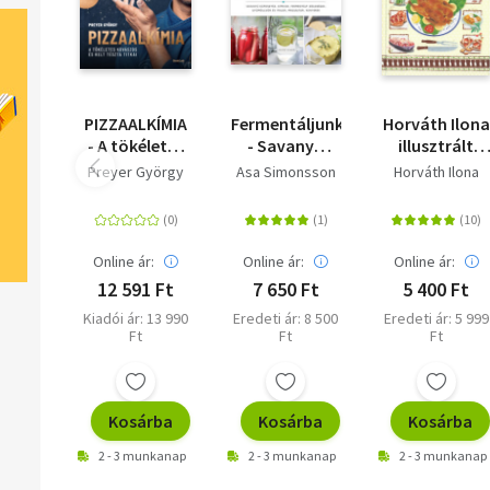
PIZZAALKÍMIA
Fermentáljunk!
Horváth Ilona
- A tökéletes
- Savanyú
illusztrált
kovászos és
káposzták,
szakácskönyv
Preyer György
Asa Simonsson
Horváth Ilona
kelt tészta
kimcsik,
titkai
fermentált
zöldségek,
gyümölcsök
Online ár:
Online ár:
Online ár:
és italok,
12 591 Ft
7 650 Ft
5 400 Ft
magsajtok,
Kiadói ár: 13 990
Eredeti ár: 8 500
Eredeti ár: 5 999
kenyerek
Ft
Ft
Ft
Kosárba
Kosárba
Kosárba
2 - 3 munkanap
2 - 3 munkanap
2 - 3 munkanap