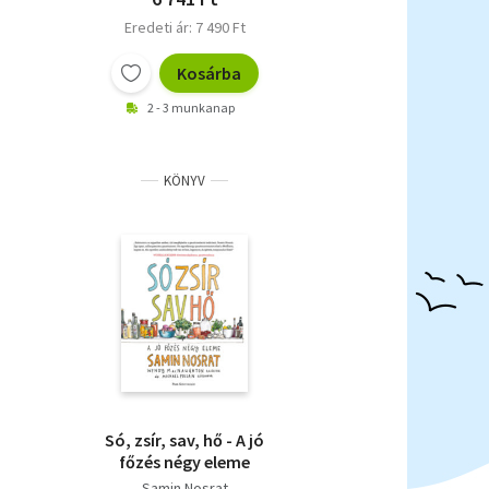
Eredeti ár: 7 490 Ft
Kosárba
2 - 3 munkanap
KÖNYV
Só, zsír, sav, hő - A jó
főzés négy eleme
Samin Nosrat