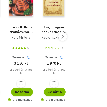
Horváth Ilona
Régi magyar
5 hozzávaló -
szakácskönyv
szakácskönyvek
Mediterrán
e
- puhatáblás
Horváth Ilona
Radvánszky Béla
Jamie Oliver
Online ár:
Online ár:
Online ár:
3 150 Ft
2 970 Ft
9 000 Ft
Eredeti ár: 3 499
Eredeti ár: 3 300
Eredeti ár: 9 999
Ft
Ft
Ft
Kosárba
Kosárba
Kosárba
2 - 3 munkanap
2 - 3 munkanap
2 - 3 munkanap