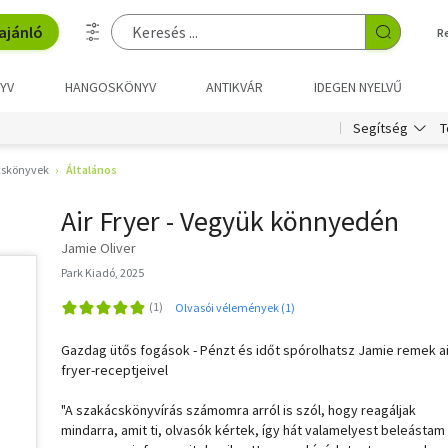
ajánló
R
YV
HANGOSKÖNYV
ANTIKVÁR
IDEGEN NYELVŰ
T
Segítség
skönyvek
Általános
Air Fryer - Vegyük könnyedén
Jamie Oliver
Park Kiadó, 2025
Olvasói vélemények (1)
Gazdag ütős fogások - Pénzt és időt spórolhatsz Jamie remek ai
fryer-receptjeivel
"A szakácskönyvírás számomra arról is szól, hogy reagáljak
mindarra, amit ti, olvasók kértek, így hát valamelyest beleástam