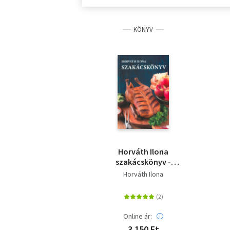
KÖNYV
Horváth Ilona
szakácskönyv -
puhatáblás
Horváth Ilona
Online ár:
3 150 Ft