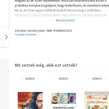
magam az air fryer rejtelmeibe. Hosszan kísérleteztem ezzel a
praktikus konyhai kisgéppel, hogy kiderítsem, mi mindenre képe
Ha az air fryer egyre többek kedvét hozza meg a sütéshez-
főzéshez, csakis jó dolog lehet. Higgyétek el, tényleg egészen
zseniális.
Levesektől a salátákig, tésztáktól a desszertekig, remek, élvez
és megbízható receptekkel segítek, hogy a legtöbbet hozd ki a
220 oldal･kemény kötés･ISBN:
9789636332372
gépedből. Itt az ideje, hogy új szemmel nézz az air fryeredre!"
További részletek
vű
Hangoskönyv
Film
Zene
Olvasd el mások véleményét is!
Mit vettek még, akik ezt vették?
KÖNYV
KÖNYV
KÖNYV