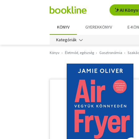
AI Könyv
KÖNYV
GYEREKKÖNYV
E-KÖN
Kategóriák
Könyv
Életmód, egészség
Gasztronómia
Szakác