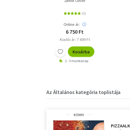
Jamie Oliver
Online ár:
6 750 Ft
Kiadói ár: 7 499 Ft
Kosárba
2 - 3 munkanap
Az Általános kategória toplistája
KÖNYV
PIZZAALKÍ