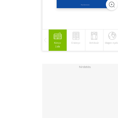
Könyv
E-könyv
Antikvár
Idegen nyel
1 db