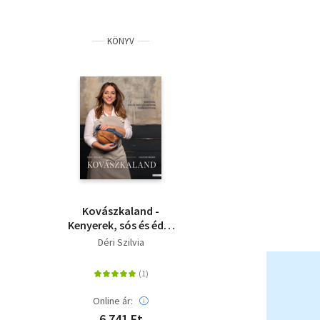
KÖNYV
Kovászkaland -
Kenyerek, sós és édes
sütemények
Déri Szilvia
természetesen
Online ár:
6 741 Ft