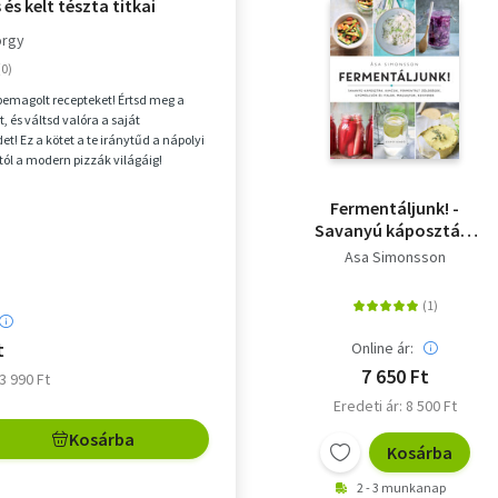
és kelt tészta titkai
örgy
 bemagolt recepteket! Értsd meg a
, és váltsd valóra a saját
et! Ez a kötet a te iránytűd a nápolyi
tól a modern pizzák világáig!
EN PI...
Fermentáljunk! -
Savanyú káposzták,
kimcsik, fermentált
Asa Simonsson
zöldségek,
gyümölcsök és italok,
magsajtok, kenyerek
t
Online ár:
7 650 Ft
13 990 Ft
Eredeti ár: 8 500 Ft
Kosárba
Kosárba
2 - 3 munkanap