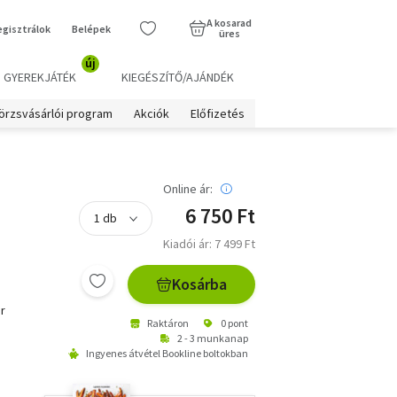
A kosarad
egisztrálok
Belépek
üres
új
GYEREKJÁTÉK
KIEGÉSZÍTŐ/AJÁNDÉK
örzsvásárlói program
Akciók
Előfizetés
Online ár:
6 750 Ft
Kiadói ár: 7 499 Ft
Kosárba
r
Raktáron
0 pont
2 - 3 munkanap
Ingyenes átvétel Bookline boltokban