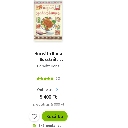
Horváth Ilona
illusztrált
szakácskönyve
Horváth Ilona
Online ár:
5 400 Ft
Eredeti ár: 5 999 Ft
Kosárba
2 - 3 munkanap