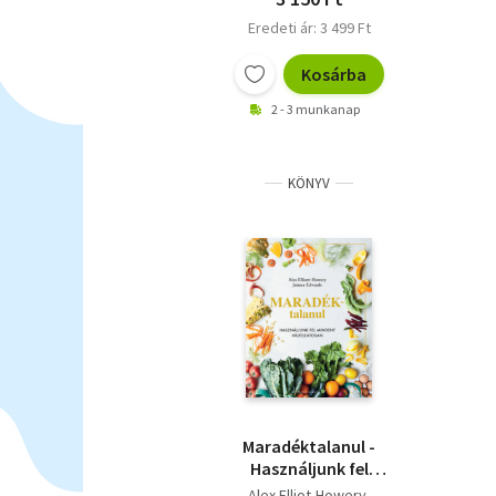
Eredeti ár: 3 499 Ft
Kosárba
2 - 3 munkanap
KÖNYV
Maradéktalanul -
Használjunk fel
mindent változatosan
Alex Elliot-Howery