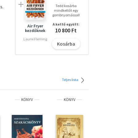
Tedd kosárba
s.
mindkettőt egy
gombnyomással!
A kettő együtt:
Air Fryer
10 800 Ft
kezdőknek
etes
Laurie Fleming
Kosárba
Teljes lista
KÖNYV
KÖNYV
KÖNYV