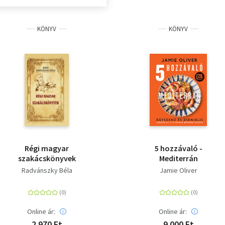
KÖNYV
KÖNYV
Régi magyar
5 hozzávaló -
szakácskönyvek
Mediterrán
Radvánszky Béla
Jamie Oliver
Online ár:
Online ár:
2 970 Ft
9 000 Ft