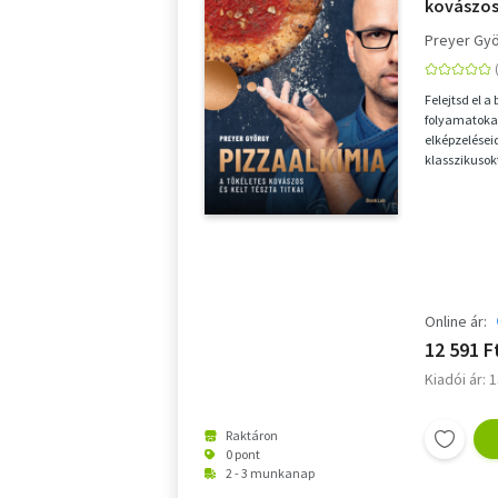
kovászos 
Preyer Gy
Felejtsd el a
folyamatokat
elképzeléseid
klasszikusok
ALAPMŰ MIND
Online ár:
12 591 F
Kiadói ár: 
Raktáron
0 pont
2 - 3 munkanap