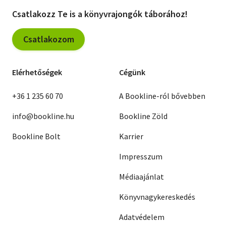
Csatlakozz Te is a könyvrajongók táborához!
Csatlakozom
Elérhetőségek
Cégünk
+36 1 235 60 70
A Bookline-ról bővebben
info@bookline.hu
Bookline Zöld
Bookline Bolt
Karrier
Impresszum
Médiaajánlat
Könyvnagykereskedés
Adatvédelem