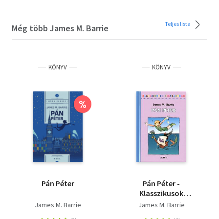
Teljes lista
Még több James M. Barrie
KÖNYV
KÖNYV
%
Pán Péter
Pán Péter -
Klasszikusok
fiataloknak
James M. Barrie
James M. Barrie