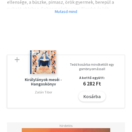
ellensége, a büszke, pimasz, örök gyermek, berepül a
nyitott ablakon, Sohaországba viszi Wendyt és két
testvérét, akik hosszú időt töltenek az Elveszett fiúk
szigetén. Megismerik Giling Galangot, Hook kapitányt és
a kalózokat, de a rengeteg kaland után mégis
hazavágynak.
Tedd kosárba mindkettőt egy
gombnyomással!
A kettő együtt:
Királylányok meséi -
6 282 Ft
Hangoskönyv
Zalán Tibor
Kosárba