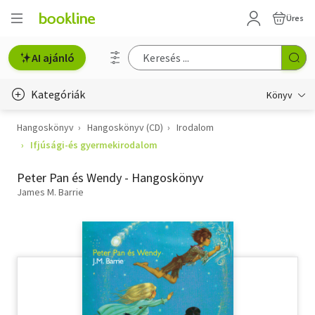
Üres
AI ajánló
Kategóriák
Könyv
Hangoskönyv
Hangoskönyv (CD)
Irodalom
Életmód, egészség
Ifjúsági-és gyermekirodalom
Erotika
Peter Pan és Wendy - Hangoskönyv
Gyermek- és ifjúsági
James M. Barrie
Hobbi, szabadidő
Irodalom
Művészet
Szakkönyv