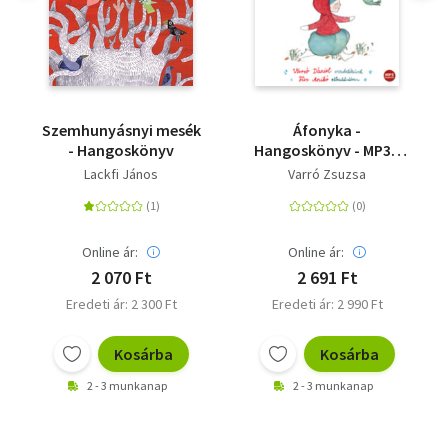
Szemhunyásnyi mesék
Áfonyka -
- Hangoskönyv
Hangoskönyv - MP3 -
Varró Dániel
Lackfi János
Varró Zsuzsa
versbetéteivel
Online ár:
Online ár:
2 070 Ft
2 691 Ft
Eredeti ár: 2 300 Ft
Eredeti ár: 2 990 Ft
Kosárba
Kosárba
2 - 3 munkanap
2 - 3 munkanap