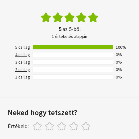
5
az 5-ből
1 értékelés alapján
5 csillag
100%
4 csillag
0%
3 csillag
0%
2 csillag
0%
1 csillag
0%
Neked hogy tetszett?
Értékeld: