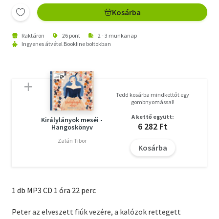
Kosárba
Raktáron
26 pont
2 - 3 munkanap
Ingyenes átvétel Bookline boltokban
Tedd kosárba mindkettőt egy
gombnyomással!
A kettő együtt:
Királylányok meséi -
6 282 Ft
Hangoskönyv
Zalán Tibor
Kosárba
1 db MP3 CD 1 óra 22 perc
Peter az elveszett fiúk vezére, a kalózok rettegett