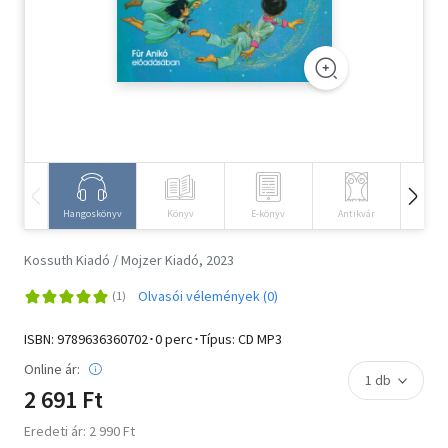
Szótár, nyelvkönyv
Tankönyv, segédkönyv
Társadalomtudomány
Természettudomány
Történelem
Hangoskönyv
Könyv
E-könyv
Antikvár
Idegen 
Vallás
Kossuth Kiadó / Mojzer Kiadó, 2023
Olvasói vélemények (0)
ISBN:
9789636360702
･0 perc･Típus: CD MP3
Online ár:
2 691 Ft
Eredeti ár: 2 990 Ft