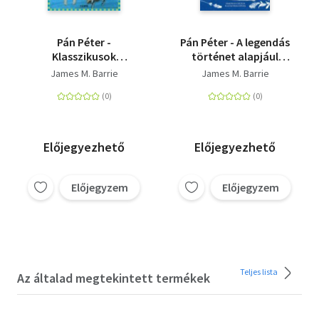
Pán Péter -
Pán Péter - A legendás
Klasszikusok
történet alapjául
kisebbeknek
szolgáló két kisregény
James M. Barrie
James M. Barrie
Előjegyezhető
Előjegyezhető
Előjegyzem
Előjegyzem
Teljes lista
Az általad megtekintett termékek