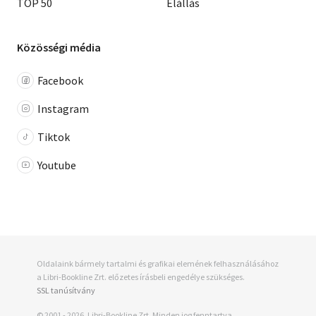
TOP 50
Elállás
Közösségi média
Facebook
Instagram
Tiktok
Youtube
Oldalaink bármely tartalmi és grafikai elemének felhasználásához
a Libri-Bookline Zrt. előzetes írásbeli engedélye szükséges.
SSL tanúsítvány
© 2001 - 2026, Libri-Bookline Zrt. Minden jog fenntartva.