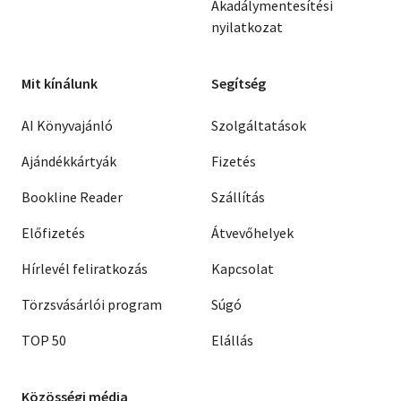
Akadálymentesítési
nyilatkozat
Mit kínálunk
Segítség
AI Könyvajánló
Szolgáltatások
Ajándékkártyák
Fizetés
Bookline Reader
Szállítás
Előfizetés
Átvevőhelyek
Hírlevél feliratkozás
Kapcsolat
Törzsvásárlói program
Súgó
TOP 50
Elállás
Közösségi média