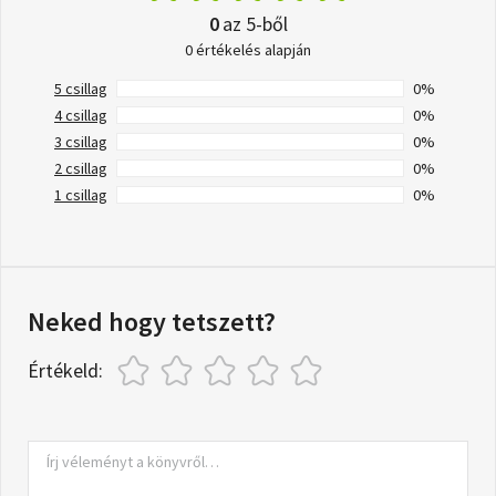
0
az 5-ből
0 értékelés alapján
5 csillag
0%
4 csillag
0%
3 csillag
0%
2 csillag
0%
1 csillag
0%
Neked hogy tetszett?
Értékeld: