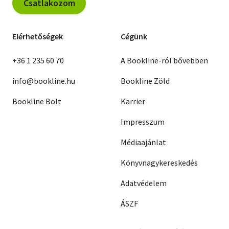
Csatlakozom
Elérhetőségek
Cégünk
+36 1 235 60 70
A Bookline-ról bővebben
info@bookline.hu
Bookline Zöld
Bookline Bolt
Karrier
Impresszum
Médiaajánlat
Könyvnagykereskedés
Adatvédelem
ÁSZF