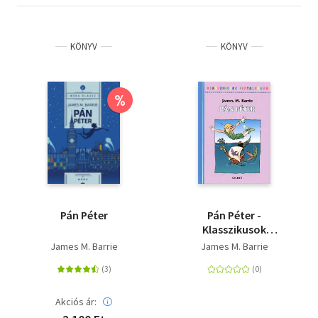
KÖNYV
KÖNYV
%
Pán Péter
Pán Péter -
Klasszikusok
fiataloknak
James M. Barrie
James M. Barrie
Akciós ár: