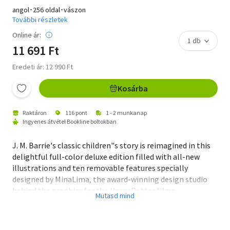
angol･256 oldal･vászon
További részletek
Online ár:
11 691 Ft
Eredeti ár: 12 990 Ft
Kosárba
Raktáron
116 pont
1 - 2 munkanap
Ingyenes átvétel Bookline boltokban
J. M. Barrie's classic children"s story is reimagined in this
delightful full-color deluxe edition filled with all-new
illustrations and ten removable features specially
designed by MinaLima, the award-winning design studio
behind the graphics for the Harry Potter films.
For more than a century, the adventures of Peter Pan,the
boy who can fly and never grows up and Wendy Darling
have captured the hearts of generations of readers. In this