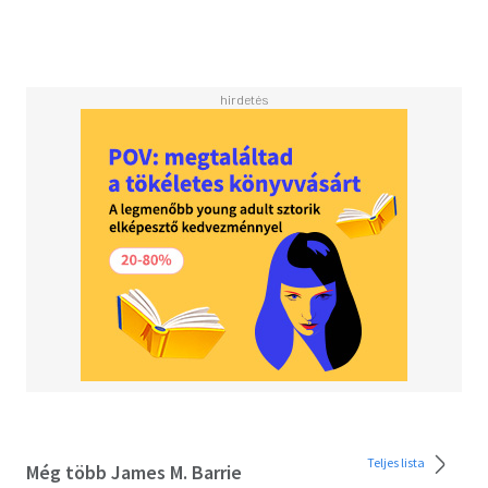
enchanting illustrated volume, the fantastical world of
Neverland and its magical inhabitants, including the Lost
Boys, Captain Hook, Tiger Lily, and the beloved Tinker
Bell, are brought to life like never before.
Peter Pan is packed with a lush array of colorful
illustrations and interactive removable features, including
a detailed map of Neverland, a croc o'clock with hands you
can rotate to tell time, Peter's shadow, and more.
Beautiful and captivating, filled with breathtaking
artwork, this stunning book is sure to become a treasured
keepsake for fans of all ages.
Teljes lista
Még több James M. Barrie