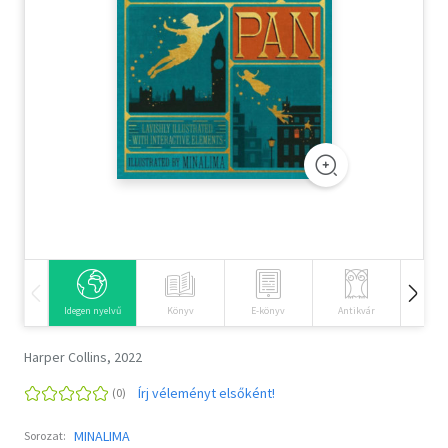
Szótár, nyelvkönyv
Tankönyv, segédkönyv
Társadalomtudomány
Természettudomány
Történelem
Vallás
Idegen nyelvű
Könyv
E-könyv
Antikvár
Hangos
Harper Collins, 2022
Írj véleményt elsőként!
MINALIMA
Sorozat: