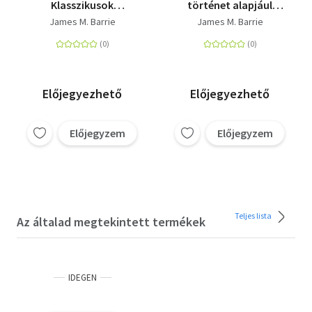
Klasszikusok
történet alapjául
kisebbeknek
szolgáló két kisregény
James M. Barrie
James M. Barrie
Előjegyezhető
Előjegyezhető
Előjegyzem
Előjegyzem
Teljes lista
Az általad megtekintett termékek
IDEGEN