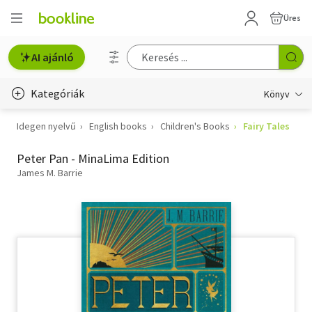
Üres
AI ajánló
Kategóriák
Könyv
Idegen nyelvű
English books
Children's Books
Fairy Tales
Életmód, egészség
Peter Pan - MinaLima Edition
Erotika
James M. Barrie
Gyermek- és ifjúsági
Hobbi, szabadidő
Irodalom
Művészet
Szakkönyv