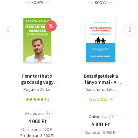
KÖNYV
KÖNYV
%
Fenntartható
Beszélgetések a
gazdaság vagy
lányommal - A
társadalmi
kapitalizmus rövid
Pogátsa Zoltán
Yanis Yaroufakis
összeomlás
története
Akciós ár:
Online ár:
4 060 Ft
5 841 Ft
Online ár: 5 220 Ft
Kiadói ár: 6 490 Ft
Eredeti ár: 5 800 Ft