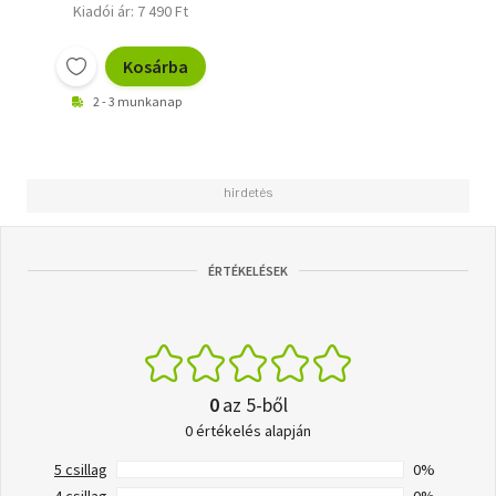
Kiadói ár: 7 490 Ft
Kosárba
2 - 3 munkanap
ÉRTÉKELÉSEK
0
az 5-ből
0 értékelés alapján
5 csillag
0%
4 csillag
0%