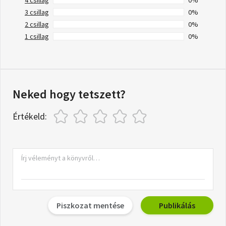
3 csillag
0%
2 csillag
0%
1 csillag
0%
Neked hogy tetszett?
Értékeld:
Piszkozat mentése
Publikálás