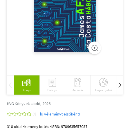
Szótár, nyelvkönyv
Tankönyv, segédkönyv
Társadalomtudomány
Természettudomány
Történelem
Vallás
Könyv
E-könyv
Antikvár
Idegen nyelvű
Hangos
HVG Könyvek kiadó, 2026
Írj véleményt elsőként!
318 oldal･kemény kötés･ISBN:
9789635657087