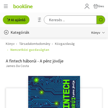
Üres
AI ajánló
Kategóriák
Könyv
Könyv
Társadalomtudomány
Közgazdaság
Életmód, egészség
Nemzetközi gazdaságtan
Erotika
A fintech háborúi - A pénz jövője
Gyermek- és ifjúsági
James Da Costa
Hobbi, szabadidő
Irodalom
Művészet
Szakkönyv