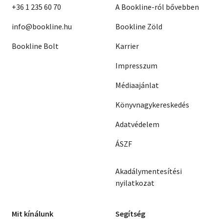
+36 1 235 60 70
A Bookline-ról bővebben
info@bookline.hu
Bookline Zöld
Bookline Bolt
Karrier
Impresszum
Médiaajánlat
Könyvnagykereskedés
Adatvédelem
ÁSZF
Akadálymentesítési
nyilatkozat
Mit kínálunk
Segítség