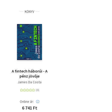
KÖNYV
A fintech háborúi - A
pénz jövője
James Da Costa
Online ár:
6 741 Ft