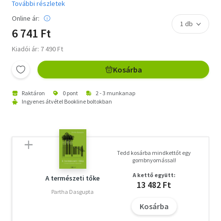
További részletek
Online ár:
6 741 Ft
Kiadói ár: 7 490 Ft
Kosárba
Raktáron
0 pont
2 - 3 munkanap
Ingyenes átvétel Bookline boltokban
Tedd kosárba mindkettőt egy
gombnyomással!
A kettő együtt:
A természeti tőke
13 482 Ft
Partha Dasgupta
Kosárba