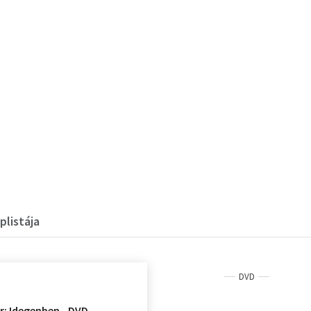
plistája
DVD
: Idegenben - DVD