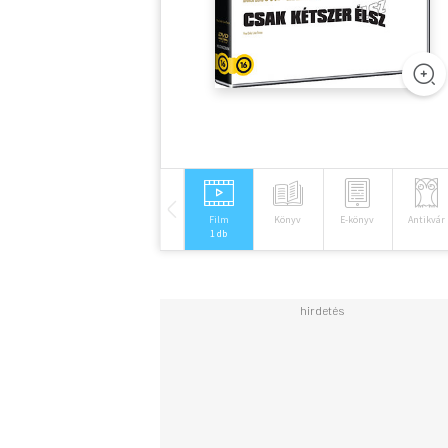
Film
Könyv
E-könyv
Antikvár
1 db