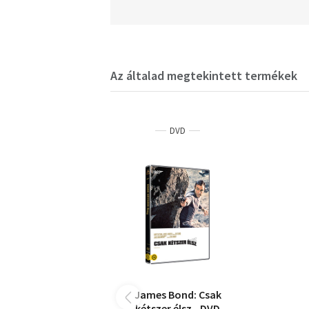
Az általad megtekintett termékek
DVD
James Bond: Csak
kétszer élsz - DVD