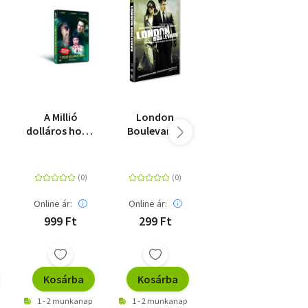
A Millió
London
Piedone, a
dolláros hotel
Boulevard -
zsaru - DVD
- DVD
DVD
Online ár:
Online ár:
Online ár:
999 Ft
299 Ft
1 499 Ft
Kosárba
Kosárba
Kosárba
1 - 2 munkanap
1 - 2 munkanap
1 - 2 munkanap