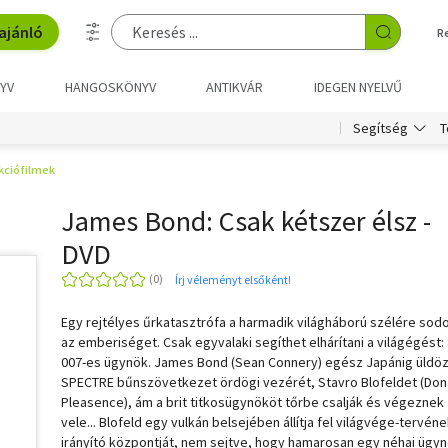
ajánló
R
YV
HANGOSKÖNYV
ANTIKVÁR
IDEGEN NYELVŰ
T
Segítség
kciófilmek
James Bond: Csak kétszer élsz -
DVD
Írj véleményt elsőként!
Egy rejtélyes űrkatasztrófa a harmadik világháború szélére sodo
az emberiséget. Csak egyvalaki segíthet elhárítani a világégést:
007-es ügynök. James Bond (Sean Connery) egész Japánig üldöz
SPECTRE bűnszövetkezet ördögi vezérét, Stavro Blofeldet (Don
Pleasence), ám a brit titkosügynököt tőrbe csalják és végeznek
vele... Blofeld egy vulkán belsejében állítja fel világvége-tervén
irányító központját, nem sejtve, hogy hamarosan egy néhai ügy