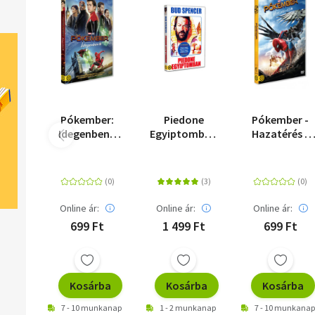
Pókember:
Piedone
Pókember -
Idegenben -
Egyiptomban
Hazatérés -
DVD
- DVD
DVD
Online ár:
Online ár:
Online ár:
699 Ft
1 499 Ft
699 Ft
Kosárba
Kosárba
Kosárba
7 - 10 munkanap
1 - 2 munkanap
7 - 10 munkanap