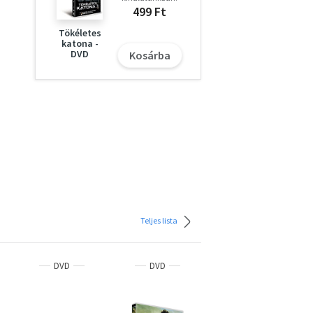
499 Ft
Tökéletes
katona -
DVD
Kosárba
Teljes lista
DVD
DVD
DVD