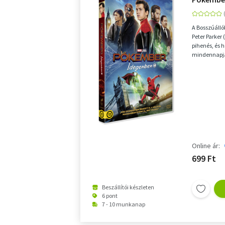
A Bosszúálló
Peter Parker 
pihenés, és h
mindennapjai
Pókember...
Online ár:
699 Ft
Beszállítói készleten
6 pont
7 - 10 munkanap