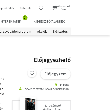
A kosarad
egisztrálok
Belépek
üres
új
GYEREKJÁTÉK
KIEGÉSZÍTŐ/AJÁNDÉK
örzsvásárlói program
Akciók
Előfizetés
Előjegyezhető
Előjegyzem
rja
 a
14 pont
i a
Ingyenes átvétel Bookline boltokban
ald
ek
Ez is elérhető
nök
kínálatunkban: