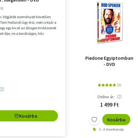
k: Végjáték eseményeit követően
(Tom Holland) úgy érzi, neki is kijár a
ogy egy kicsit az átlagos tinédzserek
t élje, ne a barátságos, hős
Piedone Egyiptomban
- DVD
Online ár:
1 499 Ft
Kosárba
Kosárba
1 - 2 munkanap