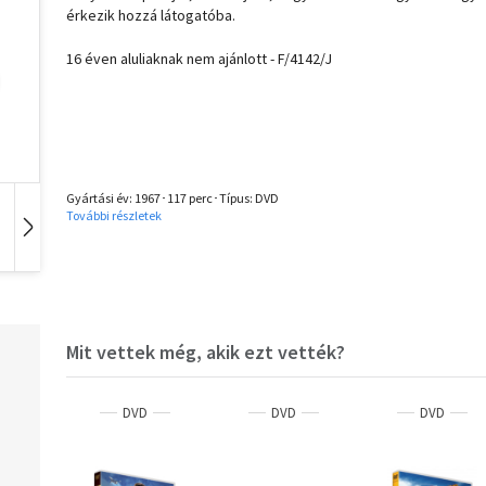
érkezik hozzá látogatóba.
16 éven aluliaknak nem ajánlott - F/4142/J
Gyártási év: 1967･117 perc･Típus: DVD
További részletek
Idegen nyelvű
Hangoskönyv
Zene
Mit vettek még, akik ezt vették?
DVD
DVD
DVD