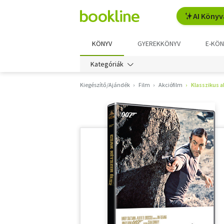
AI Könyv
KÖNYV
GYEREKKÖNYV
E-KÖN
Kategóriák
Kiegészítő/Ajándék
Film
Akciófilm
Klasszikus a