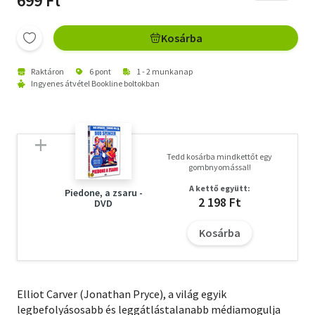
699 Ft
Kosárba
Raktáron
6 pont
1 - 2 munkanap
Ingyenes átvétel Bookline boltokban
Tedd kosárba mindkettőt egy
gombnyomással!
A kettő együtt:
Piedone, a zsaru -
2 198 Ft
DVD
Kosárba
Elliot Carver (Jonathan Pryce), a világ egyik
legbefolyásosabb és leggátlástalanabb médiamogulja