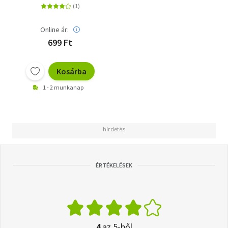
Online ár:
699 Ft
Kosárba
1 - 2 munkanap
ÉRTÉKELÉSEK
4
az 5-ből