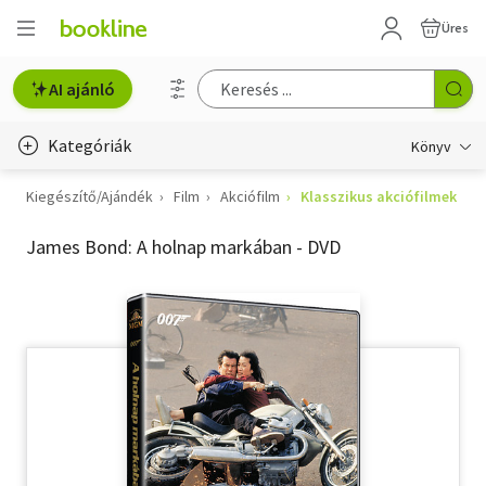
Üres
AI ajánló
Kategóriák
Könyv
Kiegészítő/Ajándék
Film
Akciófilm
Klasszikus akciófilmek
Életmód, egészség
James Bond: A holnap markában - DVD
Erotika
Gyermek- és ifjúsági
Hobbi, szabadidő
Irodalom
Művészet
Szakkönyv