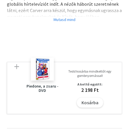
globális hírtelevíziót indít. A nézők háborút szeretnének
látni, ezért Carver arra készül, hogy egymásnak ugrassza a
nyugati nagyhatalmakat és Kínát, hogy élőben
közvetíthesse a harmadik világháború kirobbanását. Az
emberiségnek csak egyetlen esélye maradt: a brit
titkosszolgálat legjobb embere, James Bond. A 007-esnek
egykori szerelme (Teri Hatcher) és egy kínai ügynöknő
(Michelle Yeoh) is segítségére van a lélegzetelállító
hajszában
16 éven aluliaknak nem ajánlott - F/4129/J
Tedd kosárba mindkettőt egy
gombnyomással!
A kettő együtt:
Piedone, a zsaru -
2 198 Ft
DVD
Kosárba