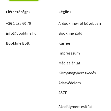
Elérhetőségek
Cégünk
+36 1 235 60 70
A Bookline-ról bővebben
info@bookline.hu
Bookline Zöld
Bookline Bolt
Karrier
Impresszum
Médiaajánlat
Könyvnagykereskedés
Adatvédelem
ÁSZF
Akadálymentesítési