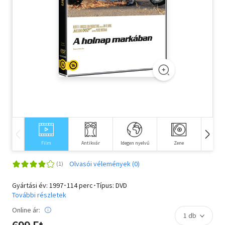
Szótár, nyelvkönyv
Tankönyv, segédkönyv
Társadalomtudomány
Természettudomány
Történelem
Vallás
Film
Antikvár
Idegen nyelvű
Zene
Kön
Olvasói vélemények (0)
Gyártási év: 1997･114 perc･Típus: DVD
További részletek
Online ár: