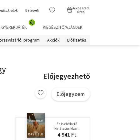
A kosarad
egisztrálok
Belépek
üres
új
GYEREKJÁTÉK
KIEGÉSZÍTŐ/AJÁNDÉK
örzsvásárlói program
Akciók
Előfizetés
gy
Előjegyezhető
Előjegyzem
Ez is elérhető
kínálatunkban:
4 941 Ft