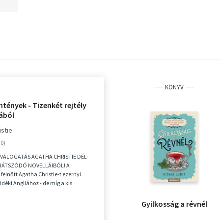
KÖNYV
ntények - Tizenkét rejtély
iából
istie
VÁLOGATÁS AGATHA CHRISTIE DÉL-
JÁTSZÓDÓ NOVELLÁIBÓL! A
felnőtt Agatha Christie-t ezernyi
vidéki Angliához - de míg a kis
árok, regatták é...
Gyilkosság a révnél