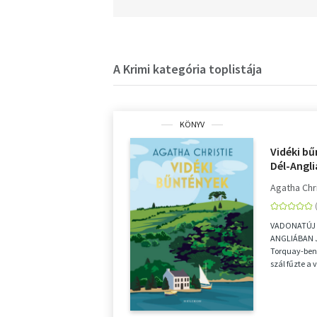
A Krimi kategória toplistája
KÖNYV
Vidéki bű
Dél-Angl
Agatha Chr
VADONATÚJ 
ANGLIÁBAN 
Torquay-ben 
szál fűzte a 
Agathát a vás