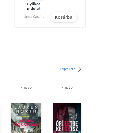
Gyilkos
indulat
Kosárba
Linda Castillo
Teljes lista
KÖNYV
KÖNYV
KÖNYV