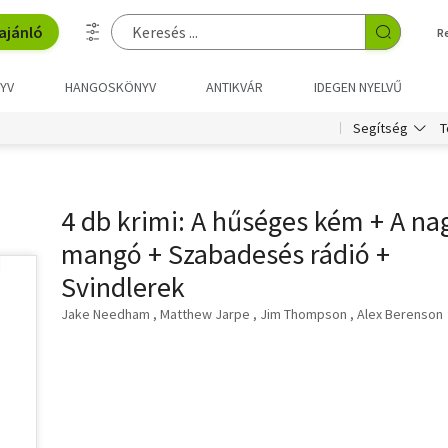
ajánló
R
YV
HANGOSKÖNYV
ANTIKVÁR
IDEGEN NYELVŰ
T
Segítség
4 db krimi: A hűséges kém + A na
mangó + Szabadesés rádió +
Svindlerek
Jake Needham
Matthew Jarpe
Jim Thompson
Alex Berenson