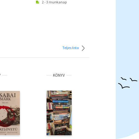
2 - 3 munkanap
Teljes lista
V
KÖNYV
ANTIKVÁR