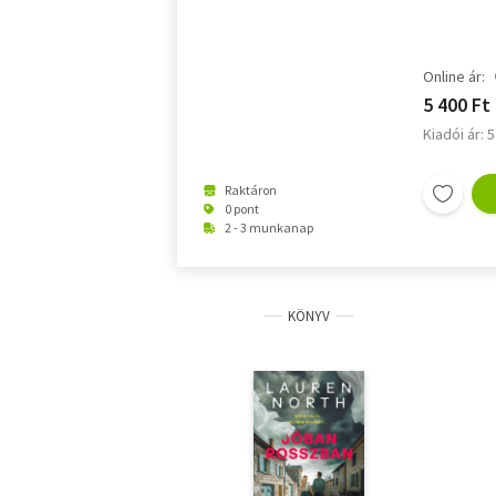
Online ár:
5 400 Ft
Kiadói ár: 
Raktáron
0 pont
2 - 3 munkanap
KÖNYV