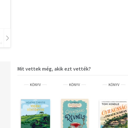
vű
Hangoskönyv
Film
Zene
Mit vettek még, akik ezt vették?
KÖNYV
KÖNYV
KÖNYV