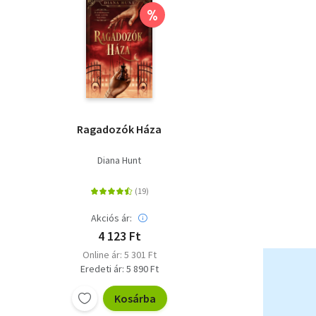
%
Ragadozók Háza
Diana Hunt
Akciós ár:
4 123 Ft
Online ár: 5 301 Ft
Eredeti ár: 5 890 Ft
Kosárba