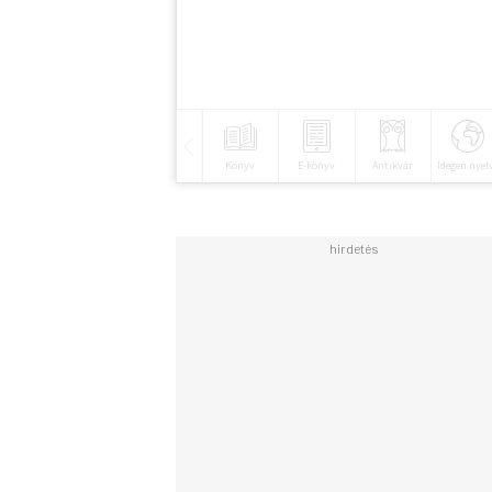
Könyv
E-könyv
Antikvár
Idegen nyel