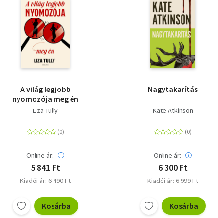
A világ legjobb
Nagytakarítás
nyomozója meg én
Liza Tully
Kate Atkinson
Online ár:
Online ár:
5 841 Ft
6 300 Ft
Kiadói ár: 6 490 Ft
Kiadói ár: 6 999 Ft
Kosárba
Kosárba