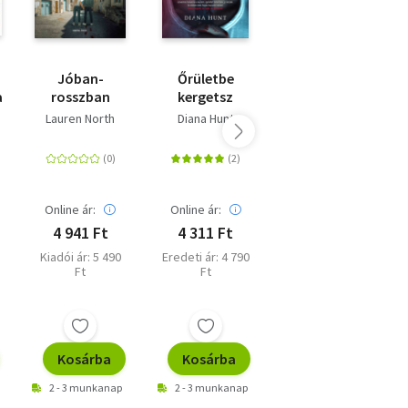
Jóban-
Őrületbe
Megőrülök
an
rosszban
kergetsz
érted
Lauren North
Diana Hunt
Diana Hunt
Online ár:
Online ár:
Online ár:
4 941 Ft
4 311 Ft
5 301 Ft
Kiadói ár: 5 490
Eredeti ár: 4 790
Kiadói ár: 5 890
Ft
Ft
Ft
Kosárba
Kosárba
Kosárba
2 - 3 munkanap
2 - 3 munkanap
2 - 3 munkanap