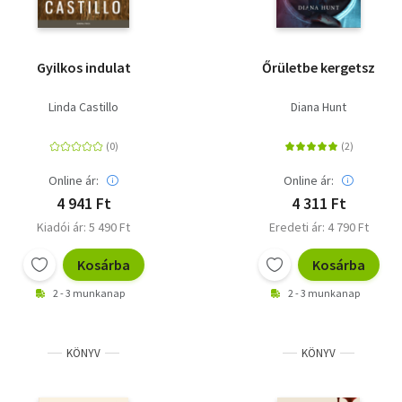
Gyilkos indulat
Őrületbe kergetsz
Linda Castillo
Diana Hunt
Online ár:
Online ár:
4 941 Ft
4 311 Ft
Kiadói ár: 5 490 Ft
Eredeti ár: 4 790 Ft
Kosárba
Kosárba
2 - 3 munkanap
2 - 3 munkanap
KÖNYV
KÖNYV