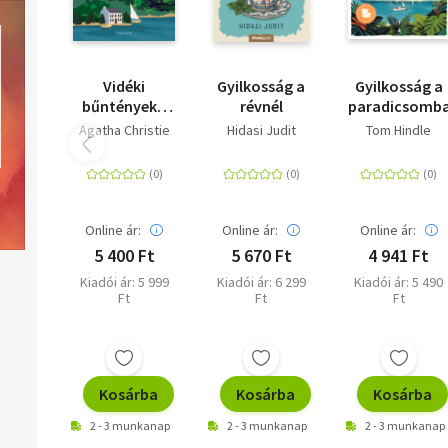
Vidéki
Gyilkosság a
Gyilkosság a
bűntények -
révnél
paradicsomb
Tizenkét
Agatha Christie
Hidasi Judit
Tom Hindle
rejtély Dél-
Angliából
Online ár:
Online ár:
Online ár:
5 400 Ft
5 670 Ft
4 941 Ft
Kiadói ár: 5 999
Kiadói ár: 6 299
Kiadói ár: 5 490
Ft
Ft
Ft
Kosárba
Kosárba
Kosárba
2 - 3 munkanap
2 - 3 munkanap
2 - 3 munkanap