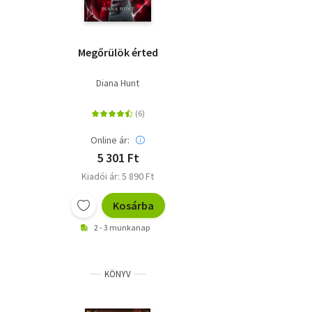
Megőrülök érted
Diana Hunt
Online ár:
5 301 Ft
Kiadói ár: 5 890 Ft
Kosárba
2 - 3 munkanap
KÖNYV