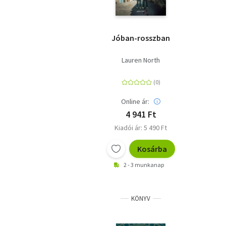
Jóban-rosszban
Lauren North
Online ár:
4 941 Ft
Kiadói ár: 5 490 Ft
Kosárba
2 - 3 munkanap
KÖNYV