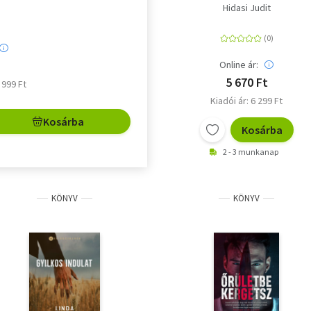
Hidasi Judit
Online ár:
5 670 Ft
5 999 Ft
Kiadói ár: 6 299 Ft
Kosárba
Kosárba
2 - 3 munkanap
KÖNYV
KÖNYV