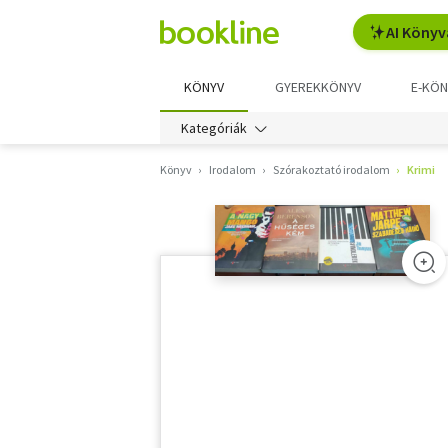
AI Könyv
KÖNYV
GYEREKKÖNYV
E-KÖN
Kategóriák
Könyv
Irodalom
Szórakoztató irodalom
Krimi