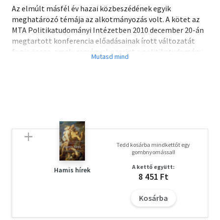
Az elmúlt másfél év hazai közbeszédének egyik
meghatározó témája az alkotmányozás volt. A kötet az
MTA Politikatudományi Intézetben 2010 december 20-án
megtartott konferencia előadásainak írott változatát
fogja össze, amely remények szerint a politikatudomány
és az alkotmányjog-tudomány szorosabb
együttműködésének jó példáját is mutatja.
Tedd kosárba mindkettőt egy
gombnyomással!
A kettő együtt:
Hamis hírek
8 451 Ft
Kosárba