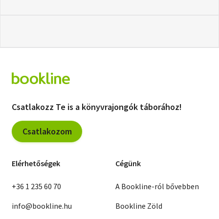
Csatlakozz Te is a könyvrajongók táborához!
Csatlakozom
Elérhetőségek
Cégünk
+36 1 235 60 70
A Bookline-ról bővebben
info@bookline.hu
Bookline Zöld