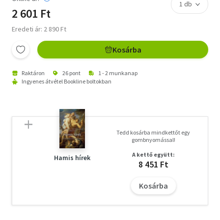
2 601 Ft
Eredeti ár: 2 890 Ft
Kosárba
Raktáron
26 pont
1 - 2 munkanap
Ingyenes átvétel Bookline boltokban
Tedd kosárba mindkettőt egy
gombnyomással!
A kettő együtt:
Hamis hírek
8 451 Ft
Kosárba