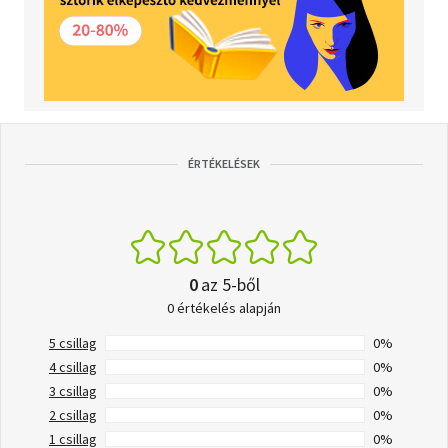
ÉRTÉKELÉSEK
0
az 5-ből
0 értékelés alapján
5 csillag
0%
4 csillag
0%
3 csillag
0%
2 csillag
0%
1 csillag
0%