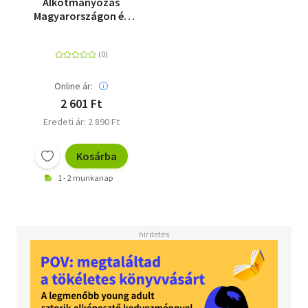
Alkotmányozás
Magyarországon és
máshol
Online ár:
2 601 Ft
Eredeti ár: 2 890 Ft
Kosárba
1 - 2 munkanap