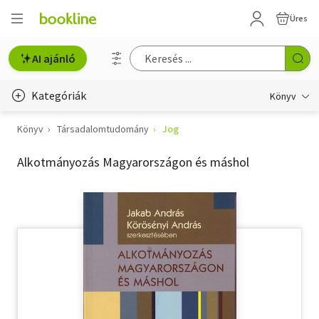
Üres
AI ajánló
Kategóriák
Könyv
Könyv
Társadalomtudomány
Jog
Életmód, egészség
Alkotmányozás Magyarországon és máshol
Erotika
Gyermek- és ifjúsági
Hobbi, szabadidő
Irodalom
Művészet
Szakkönyv