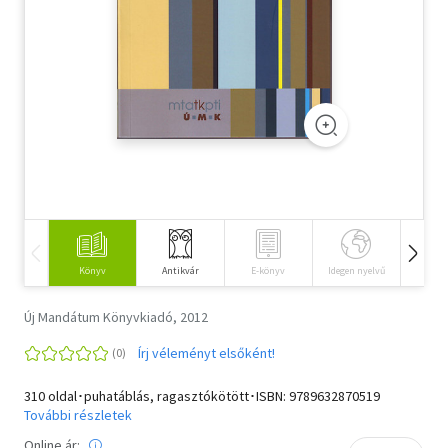
Szótár, nyelvkönyv
Tankönyv, segédkönyv
Társadalomtudomány
Természettudomány
Történelem
Vallás
Könyv
Antikvár
E-könyv
Idegen nyelvű
Hangos
Új Mandátum Könyvkiadó, 2012
Írj véleményt elsőként!
310 oldal･puhatáblás, ragasztókötött･ISBN:
9789632870519
További részletek
Online ár: