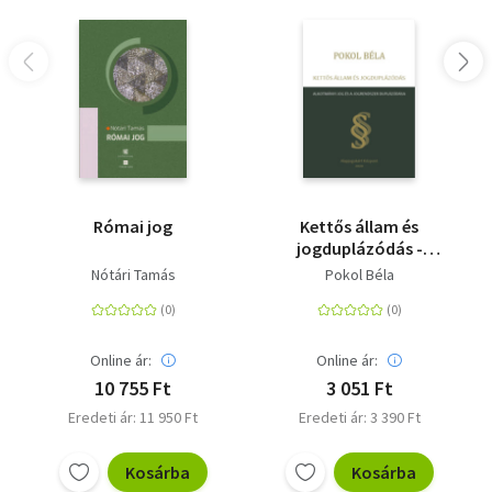
Római jog
Kettős állam és
jogduplázódás -
Alkotmányi jog és a
Nótári Tamás
Pokol Béla
jogrendszer
duplázódása
Online ár:
Online ár:
10 755 Ft
3 051 Ft
Eredeti ár: 11 950 Ft
Eredeti ár: 3 390 Ft
Kosárba
Kosárba