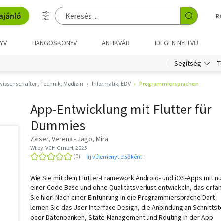
ajánló
R
YV
HANGOSKÖNYV
ANTIKVÁR
IDEGEN NYELVŰ
T
Segítség
issenschaften, Technik, Medizin
Informatik, EDV
Programmiersprachen
App-Entwicklung mit Flutter für
Dummies
Zaiser, Verena - Jago, Mira
Wiley-VCH GmbH, 2023
Írj véleményt elsőként!
Wie Sie mit dem Flutter-Framework Android- und iOS-Apps mit nu
einer Code Base und ohne Qualitätsverlust entwickeln, das erfa
Sie hier! Nach einer Einführung in die Programmiersprache Dart
lernen Sie das User Interface Design, die Anbindung an Schnittst
oder Datenbanken, State-Management und Routing in der App