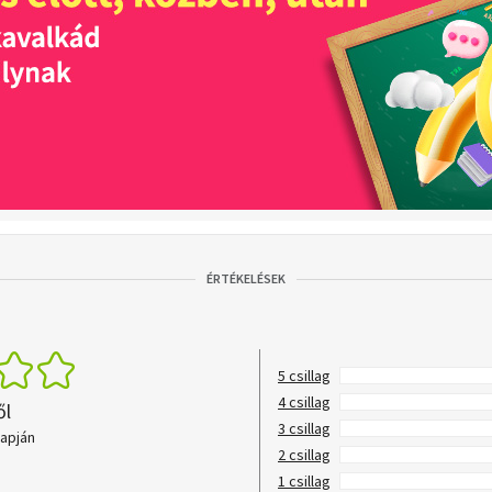
ÉRTÉKELÉSEK
5 csillag
4 csillag
ől
3 csillag
lapján
2 csillag
1 csillag