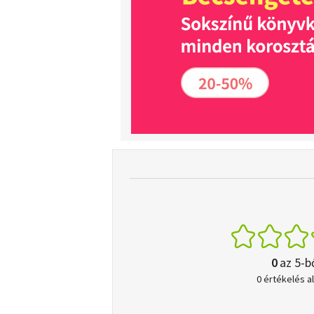
0
az 5-b
0 értékelés a