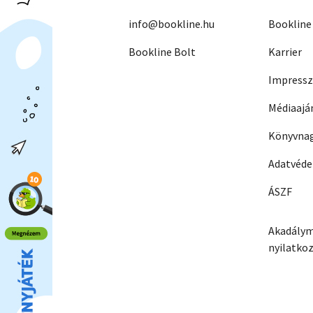
info@bookline.hu
Bookline
Bookline Bolt
Karrier
Impress
Médiaajá
Könyvnag
Adatvéd
ÁSZF
Akadálym
nyilatko