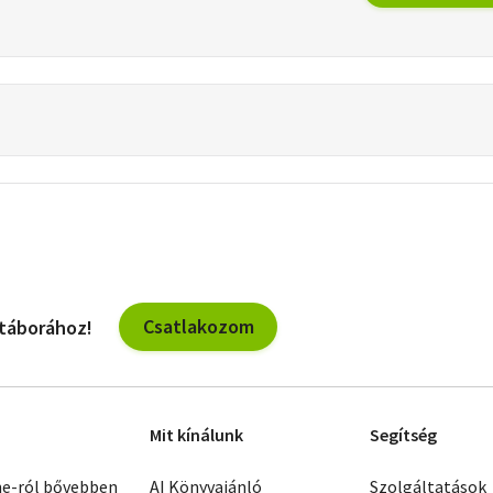
Csatlakozom
 táborához!
Mit kínálunk
Segítség
ne-ról bővebben
AI Könyvajánló
Szolgáltatások