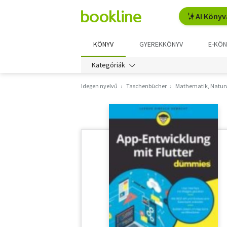
AI Könyv
KÖNYV
GYEREKKÖNYV
E-KÖN
Kategóriák
Idegen nyelvű
Taschenbücher
Mathematik, Naturw