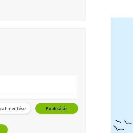
zat mentése
Publikálás