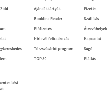
 Zöld
Ajándékkártyák
Fizetés
Bookline Reader
Szállítás
zum
Előfizetés
Átvevőhelyek
nlat
Hírlevél feliratkozás
Kapcsolat
ykereskedés
Törzsvásárlói program
Súgó
elem
TOP 50
Elállás
entesítési
zat