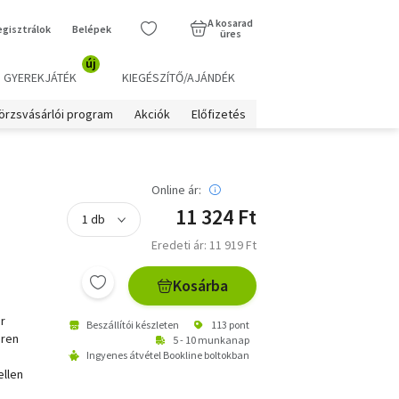
A kosarad
egisztrálok
Belépek
üres
új
GYEREKJÁTÉK
KIEGÉSZÍTŐ/AJÁNDÉK
örzsvásárlói program
Akciók
Előfizetés
Online ár:
11 324 Ft
Eredeti ár: 11 919 Ft
Kosárba
r
Beszállítói készleten
113 pont
hren
5 - 10 munkanap
Ingyenes átvétel Bookline boltokban
ellen