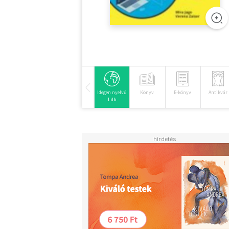
Idegen nyelvű
Könyv
E-könyv
Antikvár
1 db