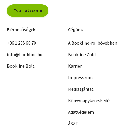
Csatlakozom
Elérhetőségek
Cégünk
+36 1 235 60 70
A Bookline-ról bővebben
info@bookline.hu
Bookline Zöld
Bookline Bolt
Karrier
Impresszum
Médiaajánlat
Könyvnagykereskedés
Adatvédelem
ÁSZF