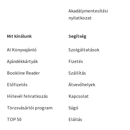
Akadálymentesítési
nyilatkozat
Mit kínálunk
Segítség
AI Könyvajánló
Szolgáltatások
Ajándékkártyák
Fizetés
Bookline Reader
Szállítás
Előfizetés
Átvevőhelyek
Hírlevél feliratkozás
Kapcsolat
Törzsvásárlói program
Súgó
TOP 50
Elállás