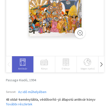
Szótár, nyelvkönyv
Tankönyv, segédkönyv
Társadalomtudomány
Természettudomány
Történelem
Vallás
Antikvár
Könyv
E-könyv
Idegen nyelvű
Hangos
Passage Kiadó, 1994
Az idő műhelyében
Sorozat:
48 oldal･keménytábla, védőborító･jó állapotú antikvár könyv
További részletek