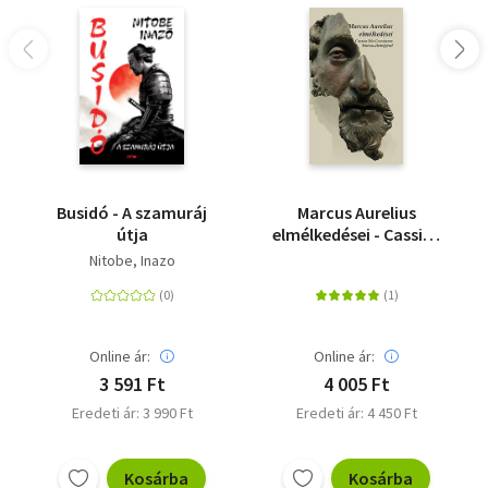
Busidó - A szamuráj
Marcus Aurelius
útja
elmélkedései - Cassius
Dio Cocceinas Marcus-
Nitobe, Inazo
életrajzával
Online ár:
Online ár:
3 591 Ft
4 005 Ft
Eredeti ár: 3 990 Ft
Eredeti ár: 4 450 Ft
Kosárba
Kosárba