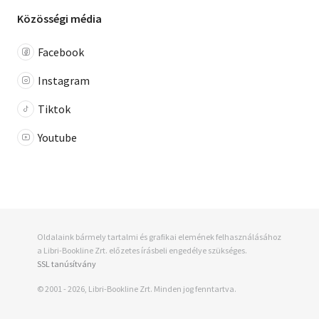
Közösségi média
Facebook
Instagram
Tiktok
Youtube
Oldalaink bármely tartalmi és grafikai elemének felhasználásához
a Libri-Bookline Zrt. előzetes írásbeli engedélye szükséges.
SSL tanúsítvány
© 2001 - 2026, Libri-Bookline Zrt. Minden jog fenntartva.