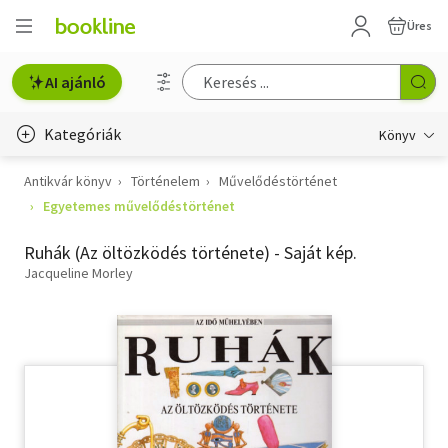
Üres
AI ajánló
Kategóriák
Könyv
Antikvár könyv
Történelem
Művelődéstörténet
Életmód, egészség
Egyetemes művelődéstörténet
Erotika
Ruhák (Az öltözködés története) - Saját kép.
Gyermek- és ifjúsági
Jacqueline Morley
Hobbi, szabadidő
Irodalom
Művészet
Szakkönyv