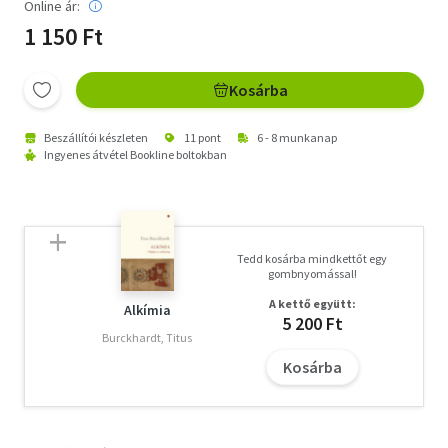
Online ár:
1 150 Ft
Kosárba
Beszállítói készleten
11 pont
6 - 8 munkanap
Ingyenes átvétel Bookline boltokban
Tedd kosárba mindkettőt egy
gombnyomással!
A kettő együtt:
Alkímia
5 200 Ft
Burckhardt, Titus
Kosárba