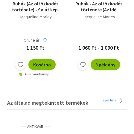
Ruhák (Az öltözködés
Ruhák - Az öltözködés
története) - Saját kép.
története (Az Idő
Műhelyében)
Jacqueline Morley
Jacqueline Morley
Online ár:
1 150 Ft
1 060 Ft - 1 090 Ft
Kosárba
3 példány
6 - 8 munkanap
Teljes lista
Az általad megtekintett termékek
ANTIKVÁR