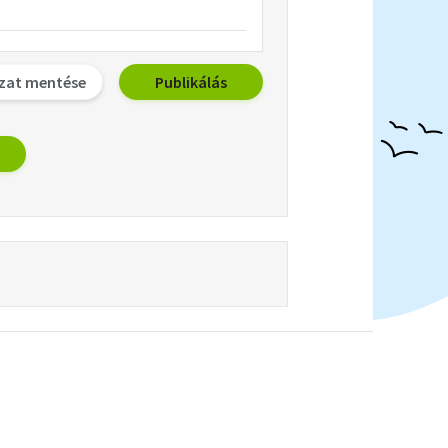
zat mentése
Publikálás