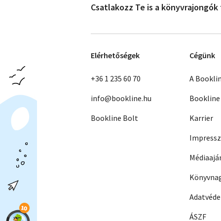
Csatlakozz Te is a könyvrajongók
Elérhetőségek
Cégünk
+36 1 235 60 70
A Bookli
info@bookline.hu
Bookline
Bookline Bolt
Karrier
Impress
Médiaajá
Könyvnag
Adatvéd
ÁSZF