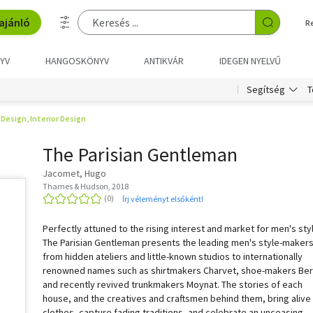
ajánló
R
YV
HANGOSKÖNYV
ANTIKVÁR
IDEGEN NYELVŰ
T
Segítség
Design, Interior Design
The Parisian Gentleman
Jacomet, Hugo
Thames & Hudson, 2018
Írj véleményt elsőként!
Perfectly attuned to the rising interest and market for men's sty
The Parisian Gentleman presents the leading men's style-makers
from hidden ateliers and little-known studios to internationally
renowned names such as shirtmakers Charvet, shoe-makers Berl
and recently revived trunkmakers Moynat. The stories of each
house, and the creatives and craftsmen behind them, bring alive
clothes, capture fading traditions, and celebrate an unceasing