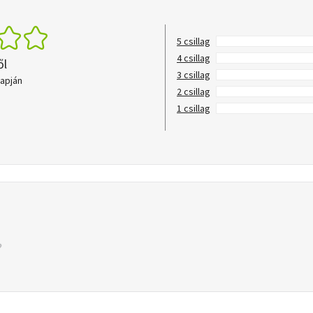
5 csillag
4 csillag
ől
3 csillag
lapján
2 csillag
1 csillag