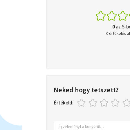
0
az 5-b
0 értékelés a
Neked hogy tetszett?
Értékeld: