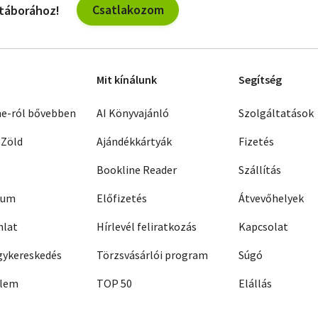
Csatlakozom
 táborához!
Mit kínálunk
Segítség
ne-ról bővebben
AI Könyvajánló
Szolgáltatások
 Zöld
Ajándékkártyák
Fizetés
Bookline Reader
Szállítás
zum
Előfizetés
Átvevőhelyek
nlat
Hírlevél feliratkozás
Kapcsolat
ykereskedés
Törzsvásárlói program
Súgó
elem
TOP 50
Elállás