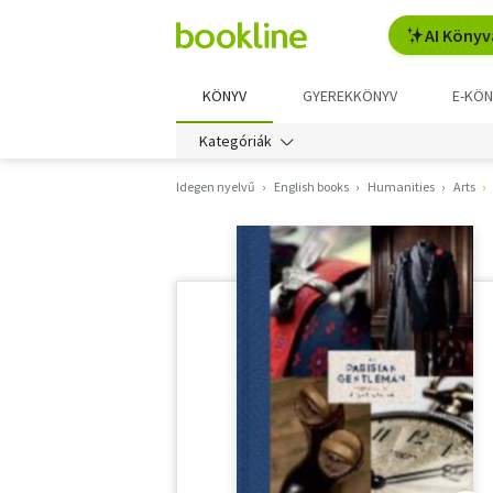
AI Könyv
KÖNYV
GYEREKKÖNYV
E-KÖN
Kategóriák
Idegen nyelvű
English books
Humanities
Arts