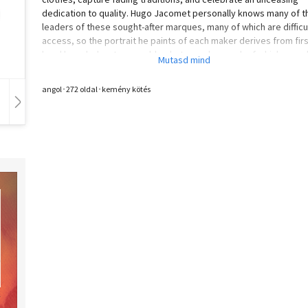
dedication to quality. Hugo Jacomet personally knows many of t
leaders of these sought-after marques, many of which are difficu
access, so the portrait he paints of each maker derives from firs
hand knowledge. Impeccable photography, much of which was s
exclusively for this publication, provides an exquisite compleme
the words. An essential addition to the well-dressed man's priva
angol･272 oldal･kemény kötés
wardrobe and collection.
Hangoskönyv
Film
Zene