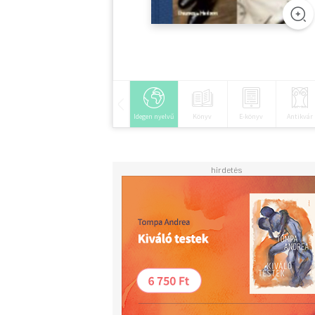
Idegen nyelvű
Könyv
E-könyv
Antikvár