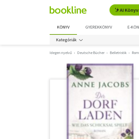
AI Könyv
KÖNYV
GYEREKKÖNYV
E-KÖN
Kategóriák
Idegen nyelvű
Deutsche Bücher
Belletristik
Rom