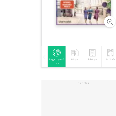
Idegen nyelvű
Könyv
E-könyv
Antikvár
1 db