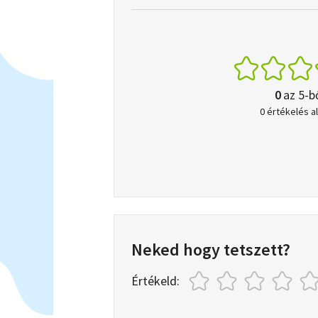
0
az 5-b
0 értékelés a
Neked hogy tetszett?
Értékeld: