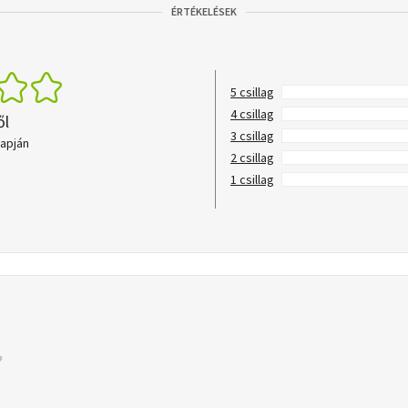
ÉRTÉKELÉSEK
5 csillag
4 csillag
ől
3 csillag
lapján
2 csillag
1 csillag