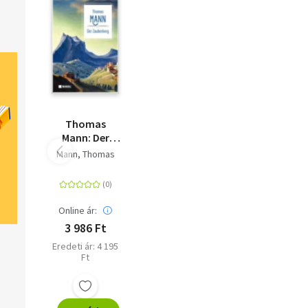
Thomas
Mann: Der
Zauberberg
Mann, Thomas
Online ár:
3 986 Ft
Eredeti ár: 4 195
Ft