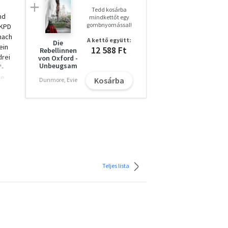
Tedd kosárba
nd
mindkettőt egy
gombnyomással!
 KPD
 nach
A kettő együtt:
Die
ein
12 588 Ft
Rebellinnen
drei
von Oxford -
Unbeugsam
'-
ne
Kosárba
Dunmore, Evie
Teljes lista