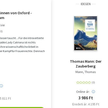
IDEGEN
linnen von Oxford -
am
Evie
Wasser taucht ...Für die introvertierte
bte Lady Catriona ist nichts
 ihre wissenschaftliche Arbeit in
der Kampf für Frauenrechte. Dennoch
Thomas Mann: Der
Zauberberg
Mann, Thomas
Online ár:
3 986 Ft
 5 811 Ft
Eredeti ár: 4 195 Ft