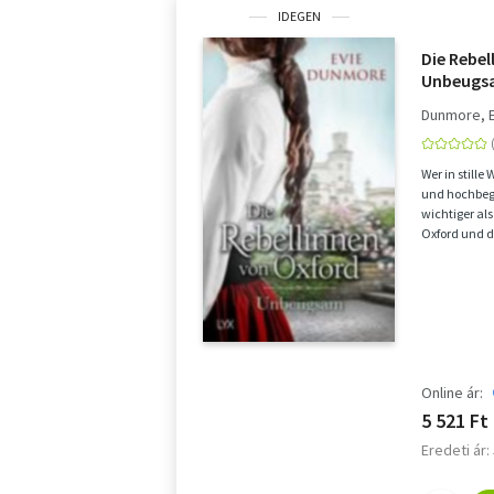
IDEGEN
Die Rebel
Unbeugs
Dunmore, 
Wer in stille 
und hochbega
wichtiger als
Oxford und 
sehnt si...
Online ár:
5 521 Ft
Eredeti ár: