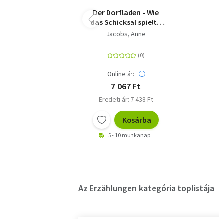
Der Dorfladen - Wie
das Schicksal spielt -
Roman
Jacobs, Anne
Online ár:
7 067 Ft
Eredeti ár: 7 438 Ft
Kosárba
5 - 10 munkanap
Az Erzählungen kategória toplistája