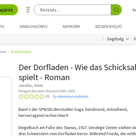
ajánló
R
YV
HANGOSKÖNYV
ANTIKVÁR
IDEGEN NYELVŰ
T
Segítség
ane
Erzählungen
Der Dorfladen - Wie das Schicksa
spielt - Roman
Jacobs, Anne
Penguin Random House GmbH, 2025
Írj véleményt elsőként!
Band 3 der SPIEGEL-Bestseller-Saga: berührend, mitreißend,
hervorragend recherchiert!
Dingelbach am Fuße des Taunus, 1927. Unruhige Zeiten stehen d
drei Schwestern vom Dorfladen bevor. Während Frieda, die mittl