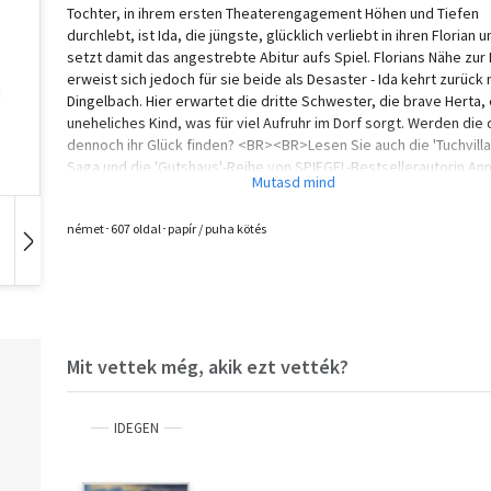
Tochter, in ihrem ersten Theaterengagement Höhen und Tiefen
durchlebt, ist Ida, die jüngste, glücklich verliebt in ihren Florian u
setzt damit das angestrebte Abitur aufs Spiel. Florians Nähe zur
erweist sich jedoch für sie beide als Desaster - Ida kehrt zurück
Dingelbach. Hier erwartet die dritte Schwester, die brave Herta, 
uneheliches Kind, was für viel Aufruhr im Dorf sorgt. Werden die 
dennoch ihr Glück finden? <BR><BR>Lesen Sie auch die 'Tuchvilla
Saga und die 'Gutshaus'-Reihe von SPIEGEL-Bestsellerautorin An
Jacobs!
német･607 oldal･papír / puha kötés
Hangoskönyv
Film
Zene
Mit vettek még, akik ezt vették?
IDEGEN