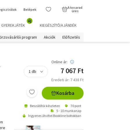
A kosarad
egisztrálok
Belépek
üres
új
GYEREKJÁTÉK
KIEGÉSZÍTŐ/AJÁNDÉK
örzsvásárlói program
Akciók
Előfizetés
l
Online ár:
7 067 Ft
Eredeti ár: 7 438 Ft
Kosárba
Beszállítói készleten
70 pont
5 - 10 munkanap
Ingyenes átvétel Bookline boltokban
en
ere