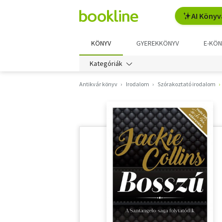
AI Könyv
KÖNYV
GYEREKKÖNYV
E-KÖN
Kategóriák
Antikvár könyv
Irodalom
Szórakoztató irodalom