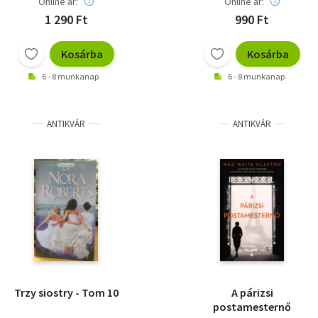
Online ár:
Online ár:
1 290 Ft
990 Ft
Kosárba
Kosárba
6 - 8 munkanap
6 - 8 munkanap
ANTIKVÁR
ANTIKVÁR
Trzy siostry - Tom 10
A párizsi
postamesternő