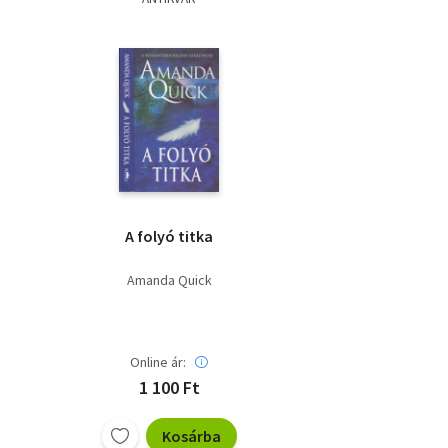
A folyó titka
Amanda Quick
Online ár:
1 100 Ft
Kosárba