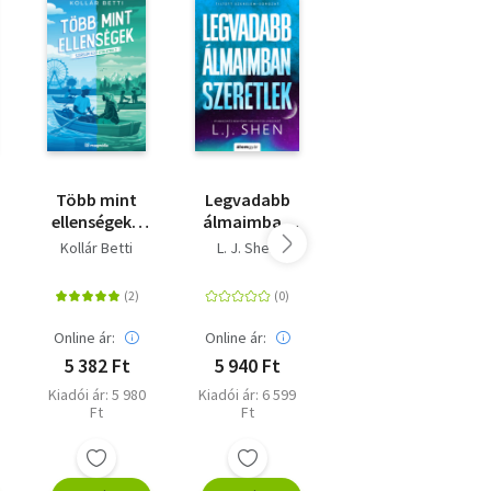
Több mint
Legvadabb
Három nyár -
ellenségek -
álmaimban
Minden
Szerelem első
szeretlek -
nyárnak
Kollár Betti
L. J. Shen
Karen Swan
utálatra 2. -
(Különleges
megvan a
(Különleges
kiadás)
maga
kiadás)
története?
Online ár:
Online ár:
Online ár:
5 382 Ft
5 940 Ft
5 841 Ft
Kiadói ár: 5 980
Kiadói ár: 6 599
Kiadói ár: 6 490
Ft
Ft
Ft