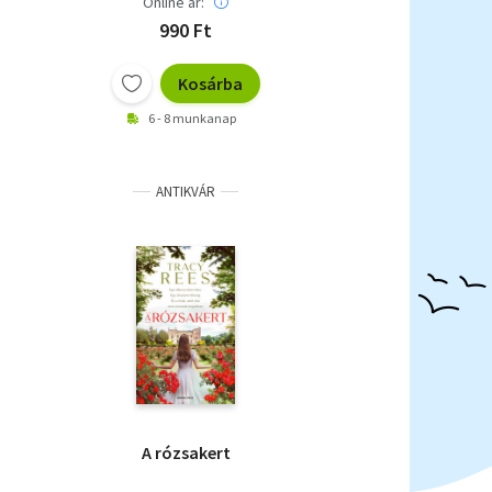
Online ár:
990 Ft
Kosárba
6 - 8 munkanap
ANTIKVÁR
A rózsakert