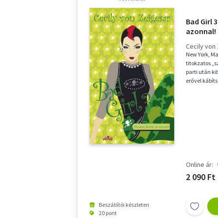
Bad Girl 
azonnal!
Cecily von
New York, Ma
titokzatos „s
parti után k
erővel kábíts
a...
Online ár:
2 090 Ft
Beszállítói készleten
20 pont