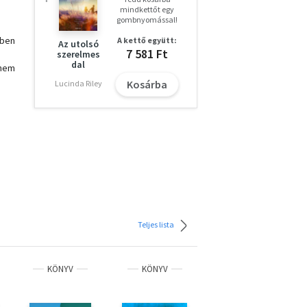
mindkettőt egy
gombnyomással!
yben
A kettő együtt:
Az utolsó
7 581 Ft
szerelmes
dal
 nem
Kosárba
Lucinda Riley
Teljes lista
KÖNYV
KÖNYV
KÖNYV