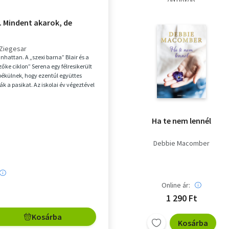
3. Mindent akarok, de
 Ziegesar
nhattan. A „szexi barna” Blair és a
zőke ciklon” Serena egy félresikerült
ibékülnek, hogy ezentúl együttes
ák a pasikat. Az iskolai év végeztével
Ha te nem lennél
Debbie Macomber
Online ár:
1 290 Ft
Kosárba
Kosárba