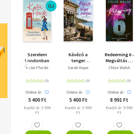
ÚJ
Szerelem
Kávézó a
Redeeming 6 -
Londonban
tenger
Megváltás 6 -
partján -
(Különleges
Katie Fforde
Sarah Hope
Chloe Walsh
(Különleges
kiadás)
kiadás)
Online ár:
Online ár:
Online ár:
5 400 Ft
5 400 Ft
8 991 Ft
Kiadói ár: 5 999
Kiadói ár: 5 999
Kiadói ár: 9 990
Ft
Ft
Ft