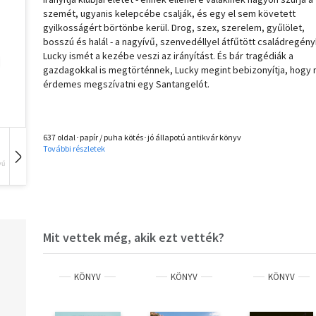
szemét, ugyanis kelepcébe csalják, és egy el sem követett
gyilkosságért börtönbe kerül. Drog, szex, szerelem, gyűlölet,
bosszú és halál - a nagyívű, szenvedéllyel átfűtött családregén
Lucky ismét a kezébe veszi az irányítást. És bár tragédiák a
gazdagokkal is megtörténnek, Lucky megint bebizonyítja, hogy
érdemes megszívatni egy Santangelót.
637 oldal･papír / puha kötés･jó állapotú antikvár könyv
További részletek
vű
Hangoskönyv
Film
Zene
Mit vettek még, akik ezt vették?
KÖNYV
KÖNYV
KÖNYV