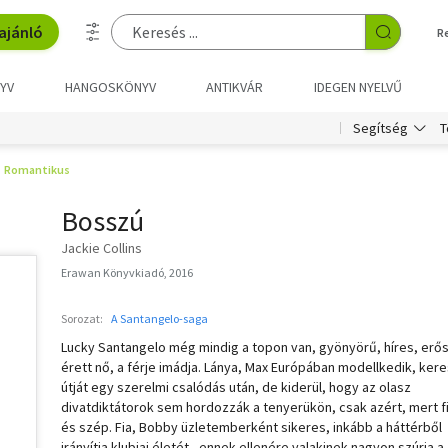
ajánló
R
YV
HANGOSKÖNYV
ANTIKVÁR
IDEGEN NYELVŰ
T
Segítség
Romantikus
Bosszú
Jackie Collins
Erawan Könyvkiadó, 2016
Sorozat:
A Santangelo-saga
Lucky Santangelo még mindig a topon van, gyönyörű, híres, erős
érett nő, a férje imádja. Lánya, Max Európában modellkedik, kere
útját egy szerelmi csalódás után, de kiderül, hogy az olasz
divatdiktátorok sem hordozzák a tenyerükön, csak azért, mert fi
és szép. Fia, Bobby üzletemberként sikeres, inkább a háttérből
irányítja klubjai életét - ennek ellenére valakinek nagyon szúrja a