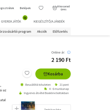
A kosarad
egisztrálok
Belépek
üres
új
GYEREKJÁTÉK
KIEGÉSZÍTŐ/AJÁNDÉK
örzsvásárlói program
Akciók
Előfizetés
Online ár:
2 190 Ft
Kosárba
Beszállítói készleten
21 pont
,
4 - 6 munkanap
si az
Ingyenes átvétel Bookline boltokban
atal
Tedd kosárba