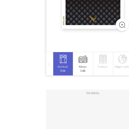
Antikvár
Könyv
E-könyv
Idegen nyel
9 db
1 db