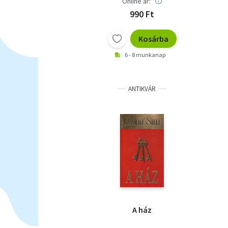
Online ár:
990 Ft
Kosárba
6 - 8 munkanap
ANTIKVÁR
A ház