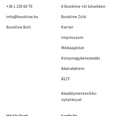
+36 1 235 60 70
A Bookline-ról bővebben
info@bookline.hu
Bookline Zöld
Bookline Bolt
Karrier
Impresszum
Médiaajánlat
Könyvnagykereskedés
Adatvédelem
ÁSZF
Akadálymentesítési
nyilatkozat
Mit kínálunk
Segítség