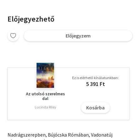
Előjegyezhető
Előjegyzem
Ez is elérhető kínálatunkban:
5 391 Ft
Az utolsó szerelmes
dal
Kosárba
Lucinda Riley
Nadrágszerepben, Bújócska Rómában, Vadonatúj