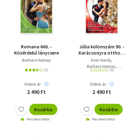
Romana 660. -
Júlia különszám 90. -
Közérdekű lánycsere
Karácsonyra otthon;
Házinyúlra nem
Barbara Hannay
Kate Hardy
lövünk; Flörtölni tudni
Barbara Hannay
kell
Jessica Gilmore
Online ár:
Online ár:
2 490 Ft
2 490 Ft
Kosárba
Kosárba
Perceken belül
Perceken belül