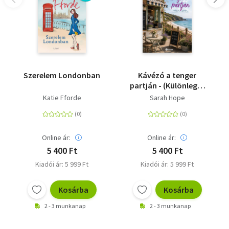
Szerelem Londonban
Kávézó a tenger
partján - (Különleges
kiadás)
Katie Fforde
Sarah Hope
Online ár:
Online ár:
5 400 Ft
5 400 Ft
Kiadói ár: 5 999 Ft
Kiadói ár: 5 999 Ft
Kosárba
Kosárba
2 - 3 munkanap
2 - 3 munkanap