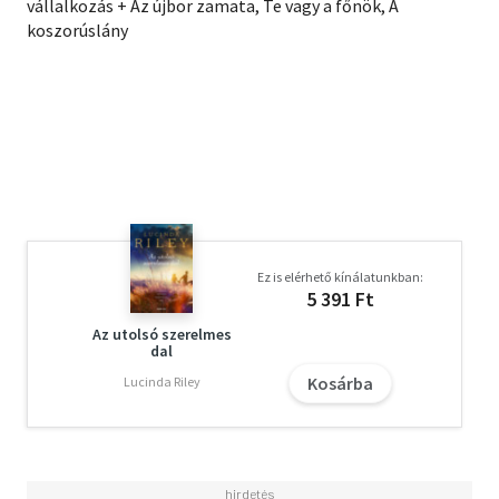
vállalkozás + Az újbor zamata, Te vagy a főnök, A
koszorúslány
Ez is elérhető kínálatunkban:
5 391 Ft
Az utolsó szerelmes
dal
Kosárba
Lucinda Riley