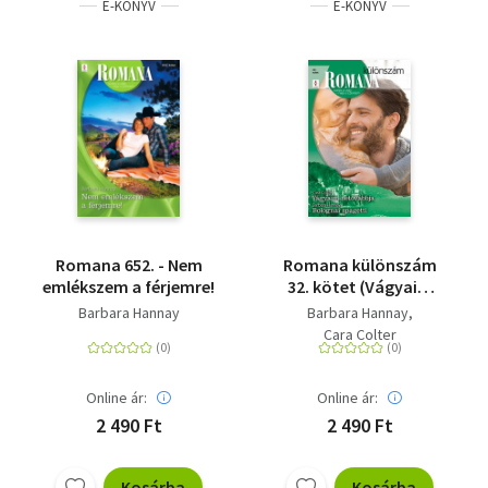
E-KÖNYV
E-KÖNYV
Romana 652. - Nem
Romana különszám
emlékszem a férjemre!
32. kötet (Vágyaim
netovábbja, Bolognai
Barbara Hannay
Barbara Hannay
spagetti)
Cara Colter
Online ár:
Online ár:
2 490 Ft
2 490 Ft
Kosárba
Kosárba