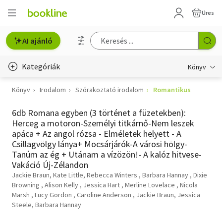
Üres
AI ajánló
Kategóriák
Könyv
Könyv
Irodalom
Szórakoztató irodalom
Romantikus
Életmód, egészség
6db Romana egyben (3 történet a füzetekben):
Erotika
Herceg a motoron-Személyi titkárnő-Nem leszek
apáca + Az angol rózsa - Elméletek helyett - A
Gyermek- és ifjúsági
Csillagvölgy lánya+ Mocsárjárók-A városi hölgy-
Tanúm az ég + Utánam a vízözön!- A kalóz hitvese-
Hobbi, szabadidő
Vakáció Új-Zélandon
Jackie Braun, Kate Little, Rebecca Winters
Barbara Hannay
Dixie
Irodalom
Browning
Alison Kelly
Jessica Hart
Merline Lovelace
Nicola
Marsh
Lucy Gordon
Caroline Anderson
Jackie Braun, Jessica
Művészet
Steele, Barbara Hannay
Szakkönyv