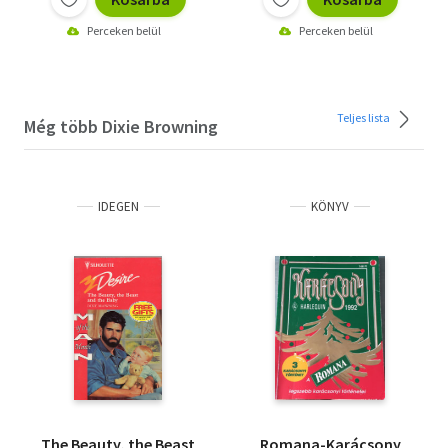
Perceken belül
Perceken belül
Teljes lista
Még több Dixie Browning
IDEGEN
KÖNYV
The Beauty, the Beast
Romana-Karácsony