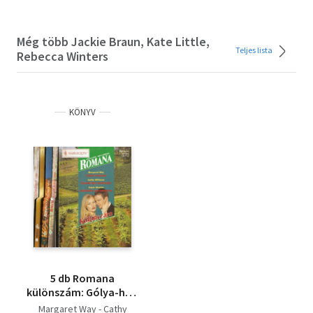
Még több Jackie Braun, Kate Little,
Teljes lista
Rebecca Winters
KÖNYV
5 db Romana
különszám: Gólya-hír -
Társasági pletyka -
Margaret Way - Cathy