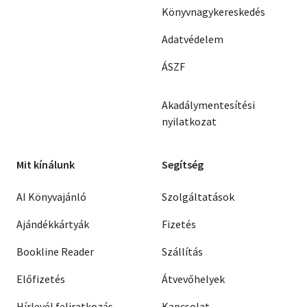
Könyvnagykereskedés
Adatvédelem
ÁSZF
Akadálymentesítési
nyilatkozat
Mit kínálunk
Segítség
AI Könyvajánló
Szolgáltatások
Ajándékkártyák
Fizetés
Bookline Reader
Szállítás
Előfizetés
Átvevőhelyek
Hírlevél feliratkozás
Kapcsolat