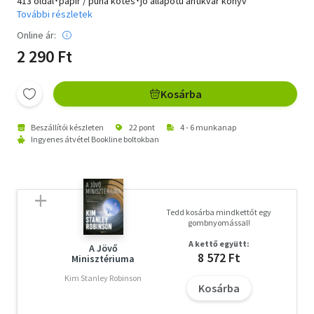
413 oldal･papír / puha kötés･jó állapotú antikvár könyv
További részletek
Online ár:
2 290 Ft
Kosárba
Beszállítói készleten
22 pont
4 - 6 munkanap
Ingyenes átvétel Bookline boltokban
Tedd kosárba mindkettőt egy
gombnyomással!
A kettő együtt:
A Jövő
8 572 Ft
Minisztériuma
Kim Stanley Robinson
Kosárba