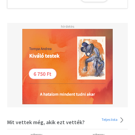
régiségkereskedő és asszisztensnője társaságában.
Teljes lista
Mit vettek még, akik ezt vették?