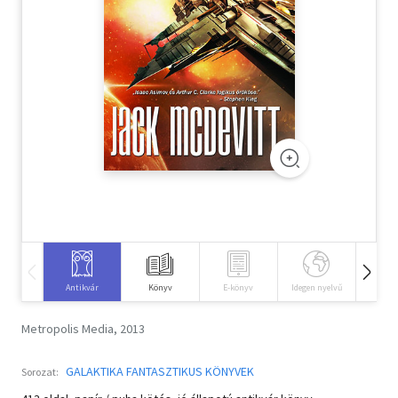
Szótár, nyelvkönyv
Tankönyv, segédkönyv
Társadalomtudomány
Természettudomány
Történelem
Vallás
Antikvár
Könyv
E-könyv
Idegen nyelvű
Hangos
Metropolis Media, 2013
GALAKTIKA FANTASZTIKUS KÖNYVEK
Sorozat: