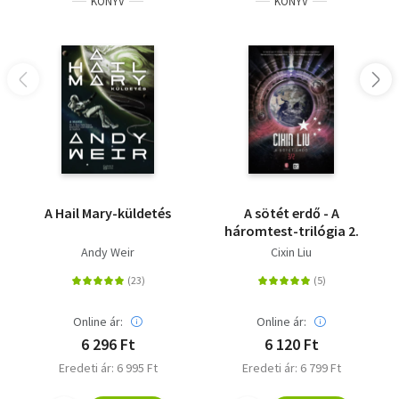
KÖNYV
KÖNYV
A Hail Mary-küldetés
A sötét erdő - A
háromtest-trilógia 2.
Andy Weir
Cixin Liu
Online ár:
Online ár:
6 296 Ft
6 120 Ft
Eredeti ár: 6 995 Ft
Eredeti ár: 6 799 Ft