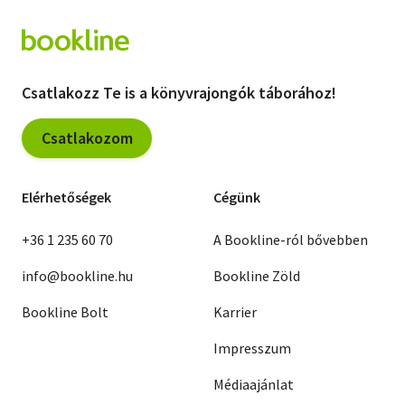
Csatlakozz Te is a könyvrajongók táborához!
Csatlakozom
Elérhetőségek
Cégünk
+36 1 235 60 70
A Bookline-ról bővebben
info@bookline.hu
Bookline Zöld
Bookline Bolt
Karrier
Impresszum
Médiaajánlat