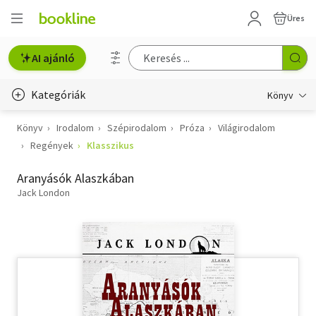
Üres
AI ajánló
Kategóriák
Könyv
Könyv
Irodalom
Szépirodalom
Próza
Világirodalom
Életmód, egészség
Regények
Klasszikus
Erotika
Aranyásók Alaszkában
Gyermek- és ifjúsági
Jack London
Hobbi, szabadidő
Irodalom
Művészet
Szakkönyv