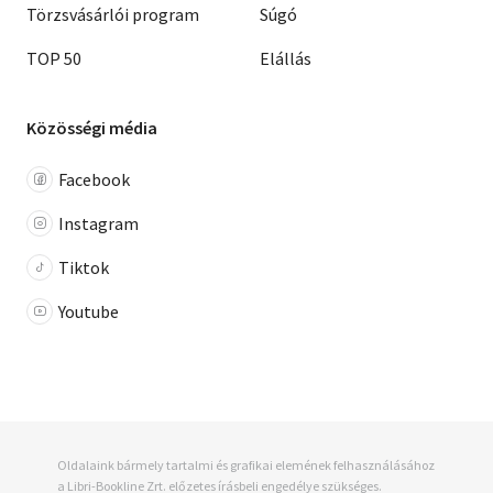
Törzsvásárlói program
Súgó
TOP 50
Elállás
Közösségi média
Facebook
Instagram
Tiktok
Youtube
Oldalaink bármely tartalmi és grafikai elemének felhasználásához
a Libri-Bookline Zrt. előzetes írásbeli engedélye szükséges.