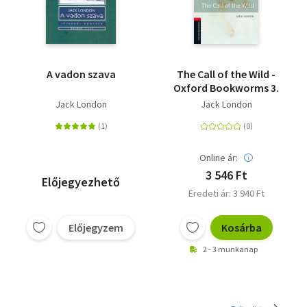
A vadon szava
The Call of the Wild -
Oxford Bookworms 3.
Jack London
Jack London
Online ár:
3 546 Ft
Előjegyezhető
Eredeti ár: 3 940 Ft
Előjegyzem
Kosárba
2 - 3 munkanap