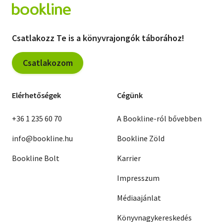
Csatlakozz Te is a könyvrajongók táborához!
Csatlakozom
Elérhetőségek
Cégünk
+36 1 235 60 70
A Bookline-ról bővebben
info@bookline.hu
Bookline Zöld
Bookline Bolt
Karrier
Impresszum
Médiaajánlat
Könyvnagykereskedés