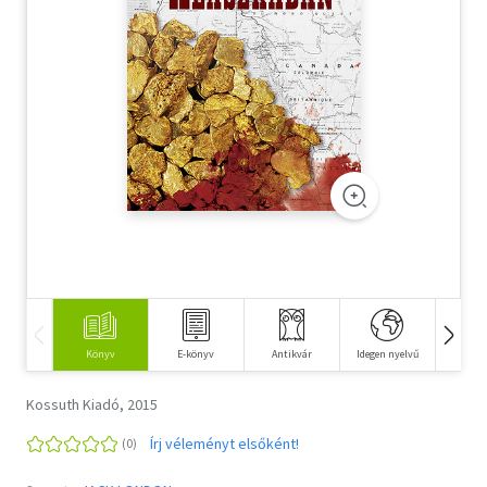
Szótár, nyelvkönyv
Tankönyv, segédkönyv
Társadalomtudomány
Természettudomány
Történelem
Vallás
Könyv
E-könyv
Antikvár
Idegen nyelvű
Hangos
Kossuth Kiadó, 2015
Írj véleményt elsőként!