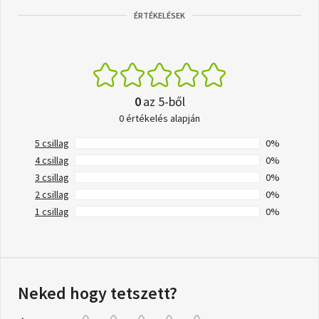
ÉRTÉKELÉSEK
0
az 5-ből
0 értékelés alapján
5 csillag
0%
4 csillag
0%
3 csillag
0%
2 csillag
0%
1 csillag
0%
Neked hogy tetszett?