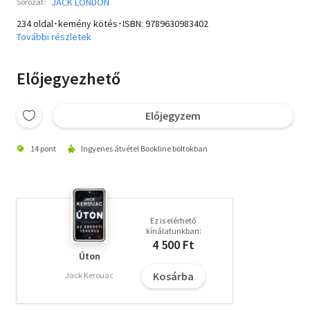
JACK LONDON
Sorozat:
234 oldal･kemény kötés･ISBN:
9789630983402
További részletek
Előjegyezhető
Előjegyzem
14 pont
Ingyenes átvétel Bookline boltokban
Ez is elérhető
kínálatunkban:
4 500 Ft
Úton
Kosárba
Jack Kerouac