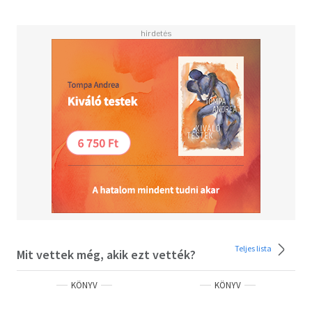
A Kossuth Kiadó 2015 szeptemberétől 15 kötetben
megjelenteti az életmű legjavát, megtoldva a sorozatot
Irving Stone káprázatos Jack London-életrajzával.
Teljes lista
Mit vettek még, akik ezt vették?
KÖNYV
KÖNYV