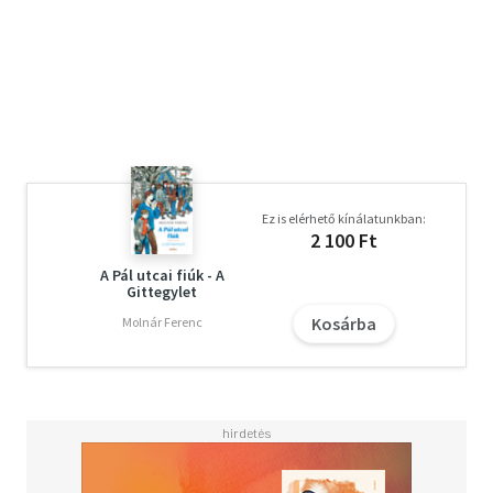
Ez is elérhető kínálatunkban:
2 100 Ft
A Pál utcai fiúk - A
Gittegylet
Kosárba
Molnár Ferenc