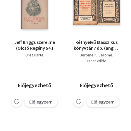
Jeff Briggs szerelme
Kétnyelvű klasszikus
(Olcsó Regény 54.)
könyvtár 7 db. (angol-
magyar tükörfordítás)
Bret Harte
Jerome K. Jerome
Oscar Wilde
Chesterton G.K.
Rudyard Kipling
George Gissing
Bret Harte
Előjegyezhető
Előjegyezhető
Irwing Washington
Előjegyzem
Előjegyzem