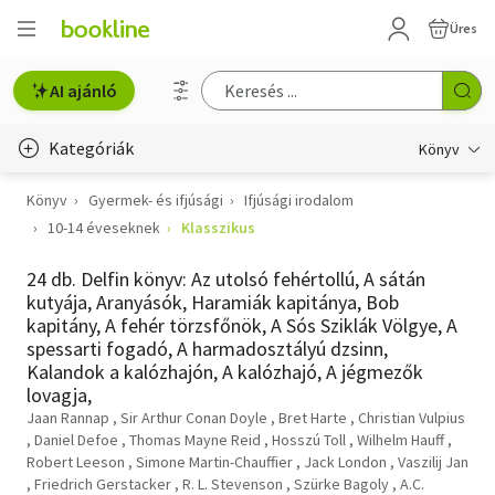
Üres
AI ajánló
Kategóriák
Könyv
Könyv
Gyermek- és ifjúsági
Ifjúsági irodalom
Életmód, egészség
10-14 éveseknek
Klasszikus
Erotika
24 db. Delfin könyv: Az utolsó fehértollú, A sátán
Gyermek- és ifjúsági
kutyája, Aranyásók, Haramiák kapitánya, Bob
kapitány, A fehér törzsfőnök, A Sós Sziklák Völgye, A
Hobbi, szabadidő
spessarti fogadó, A harmadosztályú dzsinn,
Kalandok a kalózhajón, A kalózhajó, A jégmezők
Irodalom
lovagja,
Jaan Rannap
Sir Arthur Conan Doyle
Bret Harte
Christian Vulpius
Művészet
Daniel Defoe
Thomas Mayne Reid
Hosszú Toll
Wilhelm Hauff
Robert Leeson
Simone Martin-Chauffier
Jack London
Vaszilij Jan
Friedrich Gerstacker
R. L. Stevenson
Szürke Bagoly
A.C.
Szakkönyv