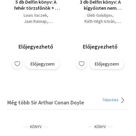
5 db Delfin könyv: A
3 db Delfin könyv: A
fehér törzsfőnök + A
kígyóisten nem
Hudson vándora + Az
válaszol - A tengeri
Louis Vaczek
Gleb Golubjov
indián bosszúja + Az
kígyó - Az utolsó
Jaan Rannap
Ráth-Végh István
utolsó fehértollú + Két
fehértollú
Szürke Bagoly
Jaan Rannap
kicsi hód
Thomas Mayne Reid
Friedrich Gerstacker
Előjegyezhető
Előjegyezhető
Előjegyzem
Előjegyzem
Teljes lista
Még több Sir Arthur Conan Doyle
KÖNYV
KÖNYV