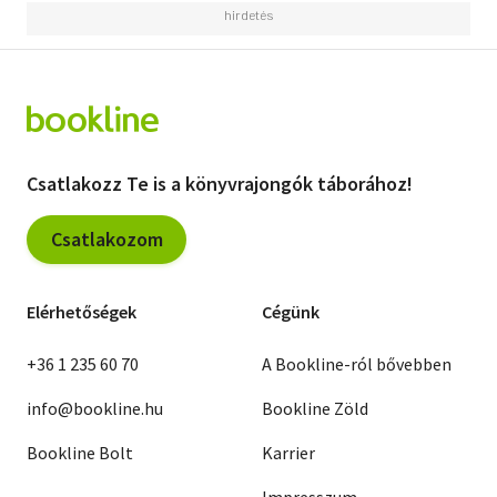
Csatlakozz Te is a könyvrajongók táborához!
Csatlakozom
Elérhetőségek
Cégünk
+36 1 235 60 70
A Bookline-ról bővebben
info@bookline.hu
Bookline Zöld
Bookline Bolt
Karrier