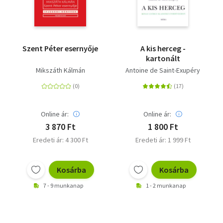
Szent Péter esernyője
A kis herceg -
kartonált
Mikszáth Kálmán
Antoine de Saint-Exupéry
Online ár:
Online ár:
3 870 Ft
1 800 Ft
Eredeti ár: 4 300 Ft
Eredeti ár: 1 999 Ft
Kosárba
Kosárba
7 - 9 munkanap
1 - 2 munkanap