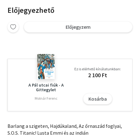
Előjegyezhető
Előjegyzem
Ez is elérhető kínálatunkban:
2 100 Ft
A Pál utcai fiúk - A
Gittegylet
Kosárba
Molnár Ferenc
Barlang a szigeten, Hajdúkaland, Az őrnaszád foglyai,
S.O.S. Titanic! Lusta Emmi és az indián