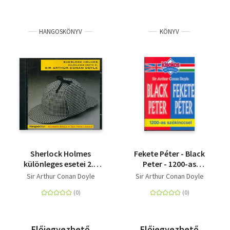
HANGOSKÖNYV
KÖNYV
Sherlock Holmes
Fekete Péter - Black
különleges esetei 2. -
Peter - 1200-as
Hangoskönyv
szókinccsel
Sir Arthur Conan Doyle
Sir Arthur Conan Doyle
Előjegyezhető
Előjegyezhető