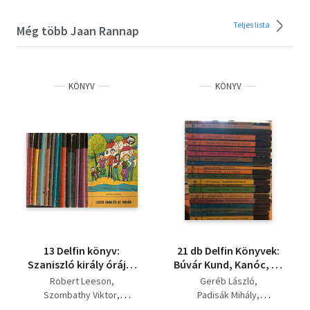
Teljes lista
Még több Jaan Rannap
KÖNYV
KÖNYV
13 Delfin könyv:
21 db Delfin Könyvek:
Szaniszló király órája,
Búvár Kund, Kanóc, az
Lusta Emmi és az
életművész, Az utolsó
Robert Leeson
Geréb László
indián, A csodacsapat,
fehértollú, A fekete
Szombathy Viktor
Padisák Mihály
Aranyláz
nyíl, A sós sziklák
Padisák Mihály
Jaan Rannap