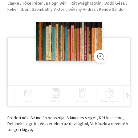
Clarke
Tőke Péter
Balogh Béni
Ráth-Végh István
Bodó Géza
Fehér Tibor
Szombathy Viktor:
Dékány András
Kende Sándor
Szótár, nyelvkönyv
Tankönyv, segédkönyv
Társadalomtudomány
Természettudomány
Történelem
Vallás
Könyv
E-könyv
Antikvár
Idegen nyelvű
Hangos
Eredeti név: Az indián bosszúja, A kincses sziget, Két kicsi hód,
Delfinek szigete, Veszedelem az ősvilágból, Vidróczki a nevem! A
tengeri kígyó,