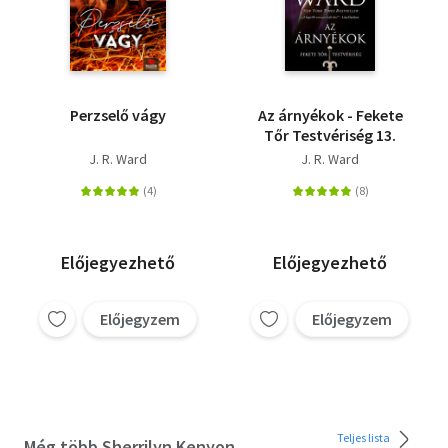
Perzselő vágy
Az árnyékok - Fekete
Tőr Testvériség 13.
J. R. Ward
J. R. Ward
Előjegyezhető
Előjegyezhető
Előjegyzem
Előjegyzem
Teljes lista
Még több Sherrilyn Kenyon