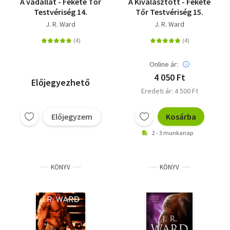
A vadállat - Fekete Tőr
A Kiválasztott - Fekete
Testvériség 14.
Tőr Testvériség 15.
J. R. Ward
J. R. Ward
Online ár:
4 050 Ft
Előjegyezhető
Eredeti ár: 4 500 Ft
Előjegyzem
Kosárba
2 - 3 munkanap
KÖNYV
KÖNYV