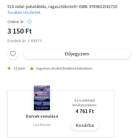
510 oldal･puhatáblás, ragasztókötött･ISBN:
9789632542720
További részletek
Online ár:
3 150 Ft
Eredeti ár: 3 499 Ft
Előjegyzem
31 pont
Ingyenes átvétel Bookline boltokban
Ez is elérhető
kínálatunkban:
4 761 Ft
Darvak vonulása
Kosárba
Lisa Ridzén