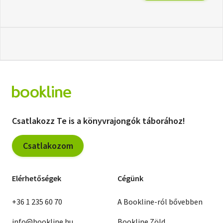
Csatlakozz Te is a könyvrajongók táborához!
Csatlakozom
Elérhetőségek
Cégünk
+36 1 235 60 70
A Bookline-ról bővebben
info@bookline.hu
Bookline Zöld