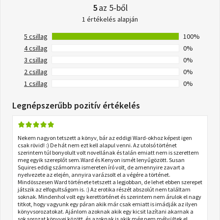
5
az 5-ből
1 értékelés alapján
5 csillag
100%
4 csillag
0%
3 csillag
0%
2 csillag
0%
1 csillag
0%
Legnépszerűbb pozitív értékelés
Nekem nagyon tetszett a könyv, bár az eddigi Ward-okhoz képest igen
csak rövid! :) De hát nem ezt kell alapul venni. Az utolsó történet
szerintem túl bonyolult volt novellának és talán emiatt nem is szerettem
meg egyik szereplőt sem.Ward és Kenyon ismét lenyűgözött. Susan
Squires eddig számomra ismereten író volt, de amennyire zavart a
nyelvezete az elején, annyira varázsolt el a végére a történet.
Mindösszesen Ward története tetszett a legjobban, de lehet ebben szerepet
játszik az elfogultságom is. :) Az erotika részét abszolút nem találtam
soknak. Mindenhol volt egy kerettörténet és szerintem nem árulok el nagy
titkot, hogy vagyunk egy páran akik már csak emiatt is imádják az ilyen
könyvsorozatokat. Ajánlom azoknak akik egy kicsit lazítani akarnak a
sok sorozat könyvei között, és azoknak is akik még nem mélyültek el