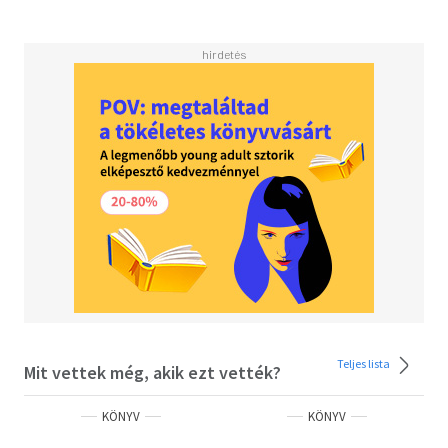
szomjazik…
Izgalom, borzongás, vérfarkasok, vámpírok, bosszú,
szerelem, szenvedély, érzéki gyönyörök – négy lebilincselő
történet négy világhírű szerzőtől, köztük az itthon is
sikerlistás Fekete Tőr Testvériség írónőjének remeke.
Olvasd el mások véleményét is!
Teljes lista
Mit vettek még, akik ezt vették?
KÖNYV
KÖNYV