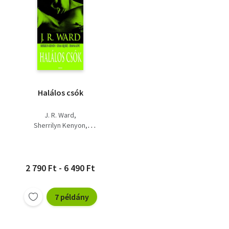
Halálos csók
J. R. Ward
Sherrilyn Kenyon
S. Squires
D. Love
2 790 Ft - 6 490 Ft
7 példány