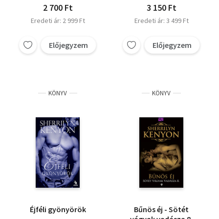
2 700 Ft
3 150 Ft
Eredeti ár: 2 999 Ft
Eredeti ár: 3 499 Ft
Előjegyzem
Előjegyzem
KÖNYV
KÖNYV
Éjféli gyönyörök
Bűnös éj - Sötét
vágyak vadásza 8.