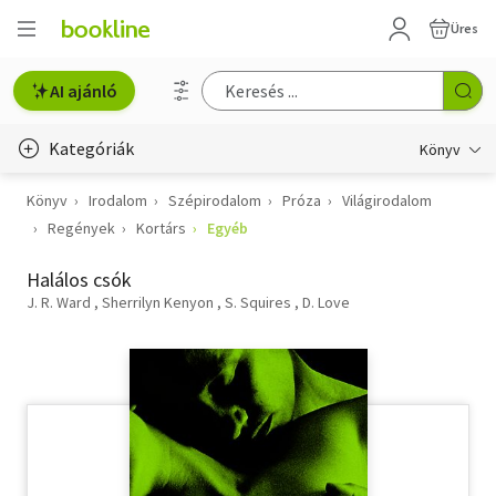
Üres
AI ajánló
Kategóriák
Könyv
Könyv
Irodalom
Szépirodalom
Próza
Világirodalom
Életmód, egészség
Regények
Kortárs
Egyéb
Erotika
Halálos csók
Gyermek- és ifjúsági
J. R. Ward
Sherrilyn Kenyon
S. Squires
D. Love
Hobbi, szabadidő
Irodalom
Művészet
Szakkönyv