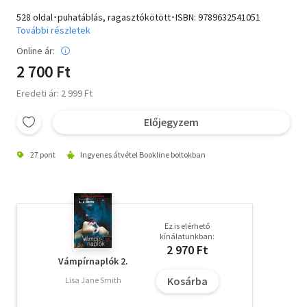
528 oldal･puhatáblás, ragasztókötött･ISBN:
9789632541051
További részletek
Online ár:
2 700 Ft
Eredeti ár: 2 999 Ft
Előjegyzem
27 pont
Ingyenes átvétel Bookline boltokban
Ez is elérhető
kínálatunkban:
2 970 Ft
Vámpírnaplók 2.
Kosárba
Lisa Jane Smith