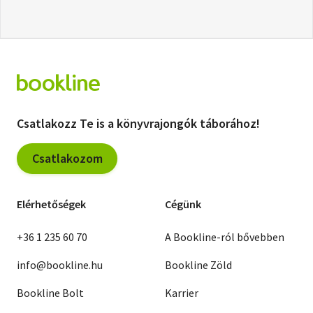
Csatlakozz Te is a könyvrajongók táborához!
Csatlakozom
Elérhetőségek
Cégünk
+36 1 235 60 70
A Bookline-ról bővebben
info@bookline.hu
Bookline Zöld
Bookline Bolt
Karrier