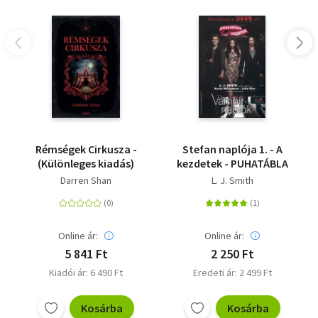
Rémségek Cirkusza -
Stefan naplója 1. - A
(Különleges kiadás)
kezdetek - PUHATÁBLA
Darren Shan
L. J. Smith
Online ár:
Online ár:
5 841 Ft
2 250 Ft
Kiadói ár: 6 490 Ft
Eredeti ár: 2 499 Ft
Kosárba
Kosárba