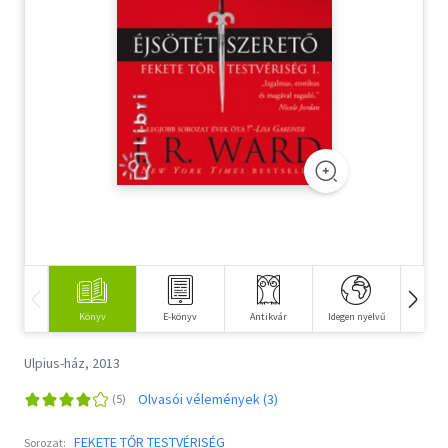
Szótár, nyelvkönyv
Tankönyv, segédkönyv
Társadalomtudomány
Természettudomány
Történelem
Vallás
Könyv
E-könyv
Antikvár
Idegen nyelvű
Hangos
Ulpius-ház, 2013
Olvasói vélemények (3)
FEKETE TŐR TESTVÉRISÉG
Sorozat: