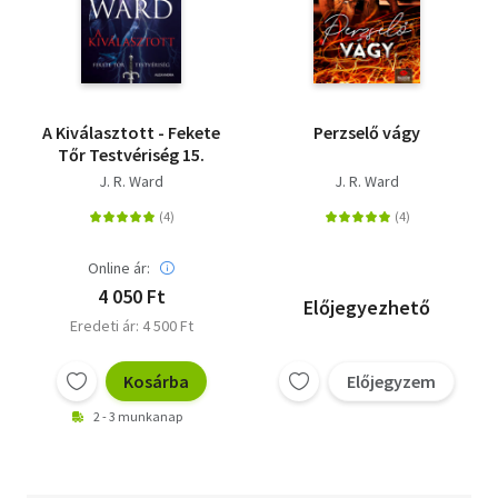
A Kiválasztott - Fekete
Perzselő vágy
Tőr Testvériség 15.
J. R. Ward
J. R. Ward
Online ár:
4 050 Ft
Előjegyezhető
Eredeti ár: 4 500 Ft
Kosárba
Előjegyzem
2 - 3 munkanap