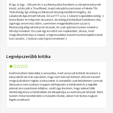
Ki így, ki úgy... Először én is az Alkonyattal kezdtem a vámpíros könyvek
közül, aztán jött a True Blood, majd vele párhuzamosan a Fekete Tőr
Testvériség. Így utólag az Alkonyat tényleg inkább tiniregény, de
valakinek épp emiatt tetszik. De az FTT a no. 1 nálam! Legalábbis eddig. :)
Anita Blake-et még nem olvastam, de eddig jó kritikákat hallottam róla,
úgyhogy amint lesz időm, szerintem megpróbálkozom azzal is.
Mostanság elég sok könyvet olvasok, és csak ajánlani tudom ezeket a
témájú írásokat. Ha csak egy kis időd van napközben, olvass, mert
megváltoztathatja a napod. a legrosszabbul induló munkanapból is bulit
tud csinálni. :) Szóval csak hajrá mindenki! :)
Legnépszerűbb kritika
Azért kezdtem bele ebbe a sorozatba, mert annyi jót kritikát olvastam a
könyvekről de már sajnálom, hogy nem kölcsön kértem először hanem
megvásároltam rögtön a könyveket. A szereplők csak felületesen vannak
ábrázolva nem tudtam magam elé képzelni a történetet és a legtöbb
jelenet sincs pontosan kifejtve , ezért úgy éreztem, hogy sokkal több
lehetőség lenne a történetben de elkapkodja az események leírását. Nem
tudom mikor kezdek bele a második részbe, akkor már biztos nagyon
fogok unatkozni