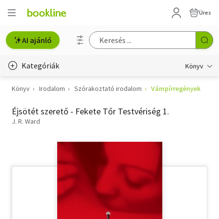
Üres
AI ajánló
Kategóriák
Könyv
Könyv
Irodalom
Szórakoztató irodalom
Vámpírregények
Életmód, egészség
Éjsötét szerető - Fekete Tőr Testvériség 1.
Erotika
J. R. Ward
Gyermek- és ifjúsági
Hobbi, szabadidő
Irodalom
Művészet
Szakkönyv