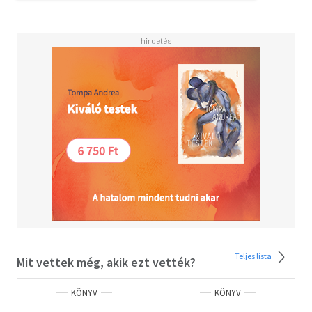
Olvasd el mások véleményét is!
Teljes lista
Mit vettek még, akik ezt vették?
KÖNYV
KÖNYV