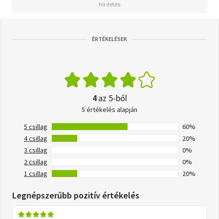
ÉRTÉKELÉSEK
4
az 5-ből
5 értékelés alapján
5 csillag
60%
4 csillag
20%
3 csillag
0%
2 csillag
0%
1 csillag
20%
Legnépszerűbb pozitív értékelés