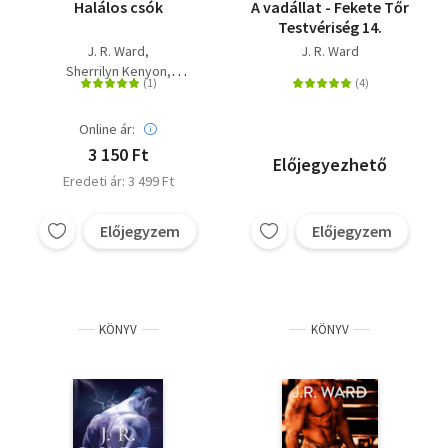
Halálos csók
A vadállat - Fekete Tőr
Testvériség 14.
J. R. Ward
J. R. Ward
Sherrilyn Kenyon
S. Squires
D. Love
Online ár:
3 150 Ft
Előjegyezhető
Eredeti ár: 3 499 Ft
Előjegyzem
Előjegyzem
KÖNYV
KÖNYV