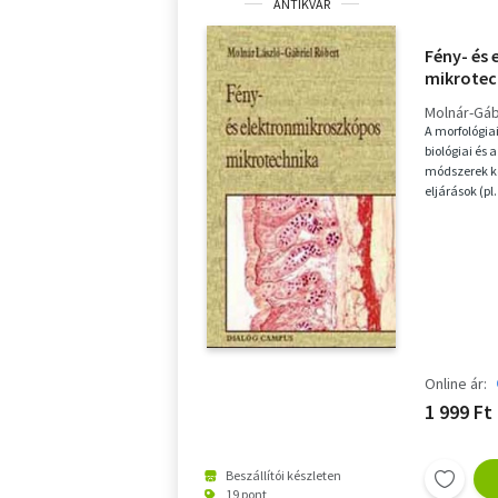
ANTIKVÁR
Fény- és
mikrotec
Molnár-Gáb
A morfológia
biológiai és
módszerek ko
eljárások (p
hibridizáció)
Online ár:
1 999 Ft
Beszállítói készleten
19 pont