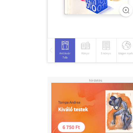
Antikvár
Könyv
E-könyv
Idegen nyel
7 db