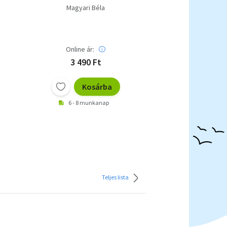
Magyari Béla
Online ár:
3 490 Ft
Kosárba
6 - 8 munkanap
Teljes lista