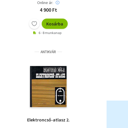
Online ár:
4 900 Ft
Kosárba
6 - 8 munkanap
ANTIKVÁR
Elektroncső-atlasz 2.