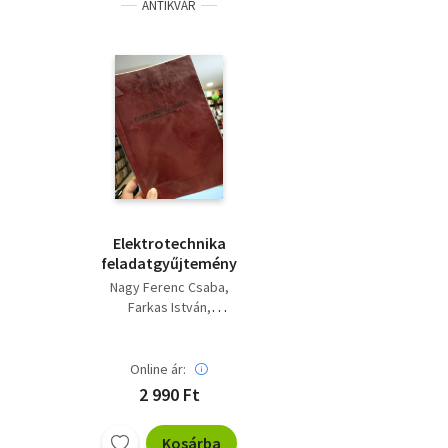
ANTIKVÁR
Elektrotechnika
feladatgyűjtemény
Nagy Ferenc Csaba
Farkas István
Takács Gábor
Online ár:
2 990 Ft
Kosárba