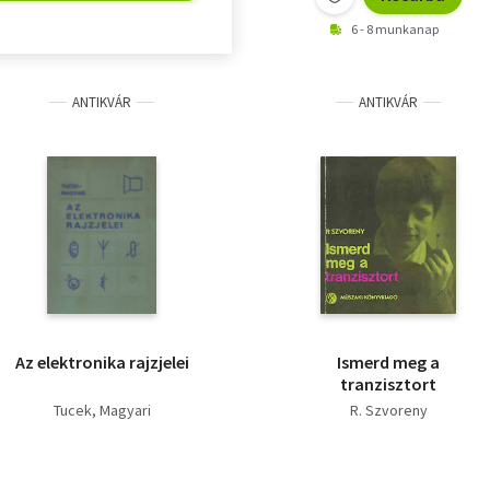
6 - 8 munkanap
ANTIKVÁR
ANTIKVÁR
Az elektronika rajzjelei
Ismerd meg a
tranzisztort
Tucek
Magyari
R. Szvoreny