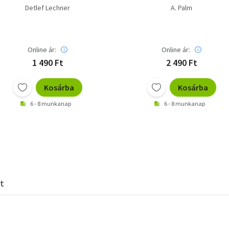
Detlef Lechner
A. Palm
Online ár:
Online ár:
1 490 Ft
2 490 Ft
Kosárba
Kosárba
6 - 8 munkanap
6 - 8 munkanap
t