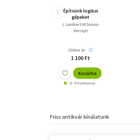
Építsünk logikai
gépeket
J. Lambert-M.Simon-
Verrept
Online ár:
1 100 Ft
Kosárba
6 - 8 munkanap
Friss antikvár kínálatunk