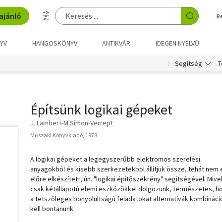
ajánló
R
YV
HANGOSKÖNYV
ANTIKVÁR
IDEGEN NYELVŰ
T
Segítség
Építsünk logikai gépeket
J. Lambert-M.Simon-Verrept
Műszaki Könyvkiadó, 1978
A logikai gépeket a legegyszerűbb elektromos szerelési
anyagokból és kisebb szerkezetekből állítjuk össze, tehát nem
előre elkészített, ún. "logikai építőszekrény" segítségével. Mive
csak kétállapotú elemi eszközökkel dolgozunk, természetes, h
a tetszőleges bonyolultságú feladatokat alternatívák kombináci
kell bontanunk.