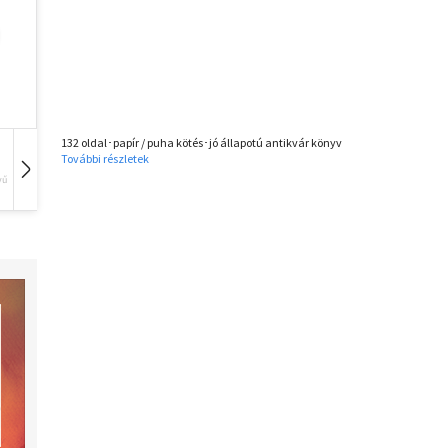
132 oldal･papír / puha kötés･jó állapotú antikvár könyv
További részletek
vű
Hangoskönyv
Film
Zene