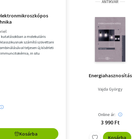
ANTIKVÁR
 elektronmikroszkópos
hnika
riel
i kutatásokban a molekuláris
 a klasszikusnak számító szövettani
mbinálásával teljesen új kísérleti
l. immuncitokémia, in situ
 alakulta...
Energiahasznosítás
Vajda György
Online ár:
3 990 Ft
Kosárba
Kosárba