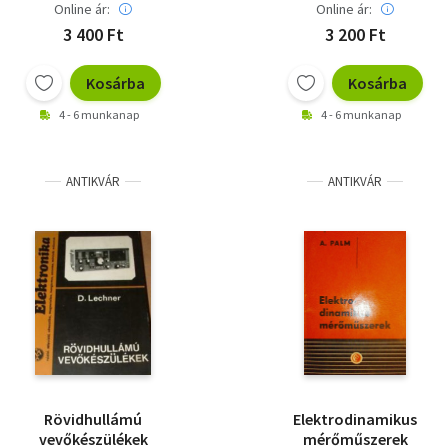
Online ár:
Online ár:
3 400 Ft
3 200 Ft
Kosárba
Kosárba
4 - 6 munkanap
4 - 6 munkanap
ANTIKVÁR
ANTIKVÁR
Rövidhullámú
Elektrodinamikus
vevőkészülékek
mérőműszerek