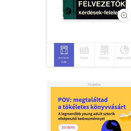
Antikvár
Könyv
E-könyv
Idegen nyel
2 db