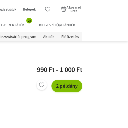
A kosarad
egisztrálok
Belépek
üres
új
GYEREKJÁTÉK
KIEGÉSZÍTŐ/AJÁNDÉK
örzsvásárlói program
Akciók
Előfizetés
990 Ft - 1 000 Ft
2 példány