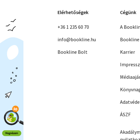
Elérhetőségek
Cégünk
+36 1 235 60 70
A Bookli
info@bookline.hu
Bookline
Bookline Bolt
Karrier
Impress
Médiaajá
Könyvnag
Adatvéd
ÁSZF
Akadálym
nyilatko