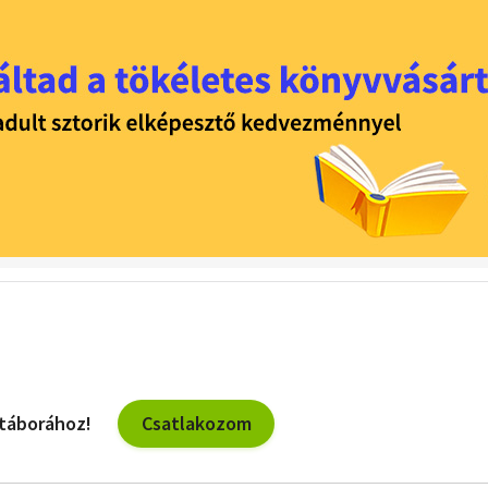
Csatlakozom
 táborához!