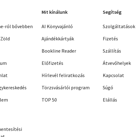
Mit kínálunk
Segítség
ne-ról bővebben
AI Könyvajánló
Szolgáltatások
 Zöld
Ajándékkártyák
Fizetés
Bookline Reader
Szállítás
zum
Előfizetés
Átvevőhelyek
nlat
Hírlevél feliratkozás
Kapcsolat
ykereskedés
Törzsvásárlói program
Súgó
elem
TOP 50
Elállás
entesítési
zat