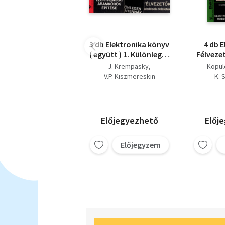
3 db Elektronika könyv
4 db E
( együtt ) 1. Különleges
Félveze
TV -antennák , 2.
mérő
J. Krempasky
Kopül
Egyszerű elektronikai
amat
V.P. Kiszmereskin
K. 
áramkörök építése, 3.
Elektron
Boris
Félvezetők
Tel
J. 
hol
Előjegyezhető
Előj
Előjegyzem