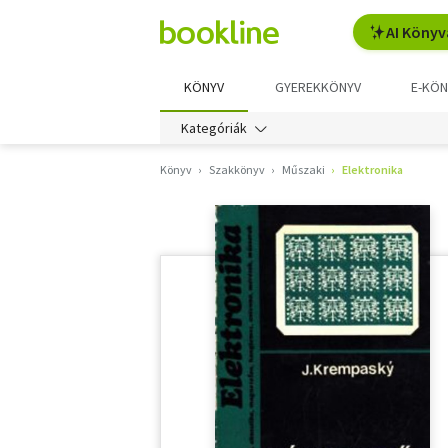
AI Könyv
KÖNYV
GYEREKKÖNYV
E-KÖN
Kategóriák
Könyv
Szakkönyv
Műszaki
Elektronika