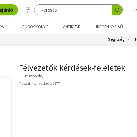
ajánló
R
YV
HANGOSKÖNYV
ANTIKVÁR
IDEGEN NYELVŰ
T
Segítség
Félvezetők kérdések-feleletek
J. Krempasky
Műszaki Könyvkiadó, 1977