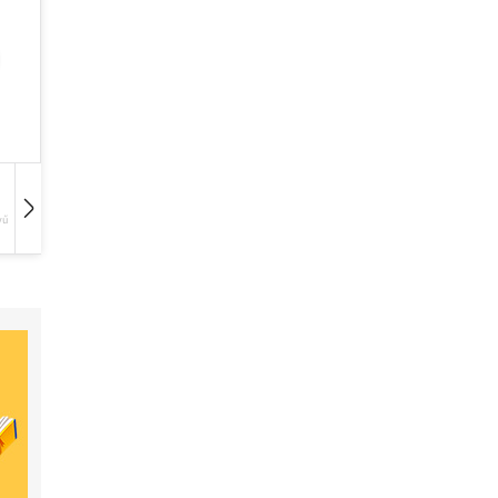
vű
Hangoskönyv
Film
Zene