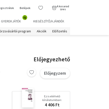
A kosarad
egisztrálok
Belépek
üres
új
GYEREKJÁTÉK
KIEGÉSZÍTŐ/AJÁNDÉK
örzsvásárlói program
Akciók
Előfizetés
Előjegyezhető
t
Előjegyzem
Ez is elérhető
kínálatunkban:
4 406 Ft