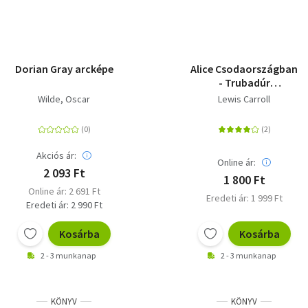
Dorian Gray arcképe
Alice Csodaországban
- Trubadúr
Zsebkönyvek 11.
Wilde, Oscar
Lewis Carroll
Akciós ár:
Online ár:
2 093 Ft
1 800 Ft
Online ár: 2 691 Ft
Eredeti ár: 1 999 Ft
Eredeti ár: 2 990 Ft
Kosárba
Kosárba
2 - 3 munkanap
2 - 3 munkanap
KÖNYV
KÖNYV