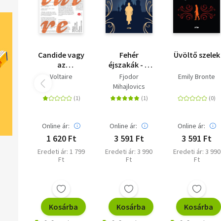
Candide vagy
Fehér
Üvöltő szelek
az
éjszakák - A
optimizmus
szelíd
Voltaire
Fjodor
Emily Bronte
teremtés -
Mihajlovics
Proharcsin Úr
Dosztojevszkij
Online ár:
Online ár:
Online ár:
1 620 Ft
3 591 Ft
3 591 Ft
Eredeti ár: 1 799
Eredeti ár: 3 990
Eredeti ár: 3 990
Ft
Ft
Ft
Kosárba
Kosárba
Kosárba