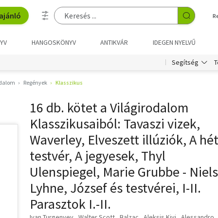
ajánló
R
YV
HANGOSKÖNYV
ANTIKVÁR
IDEGEN NYELVŰ
T
Segítség
odalom
Regények
Klasszikus
16 db. kötet a Világirodalom
Klasszikusaiból: Tavaszi vizek,
Waverley, Elveszett illúziók, A hé
testvér, A jegyesek, Thyl
Ulenspiegel, Marie Grubbe - Niels
Lyhne, József és testvérei, I-II.
Parasztok I.-II.
Ivan Turgenyev
Walter Scott
Balzac
Aleksis Kivi
Alessandro