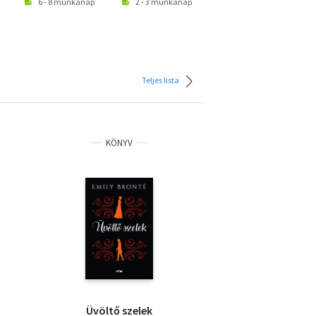
6 - 8 munkanap
2 - 3 munkanap
2 - 3 munkanap
Teljes lista
KÖNYV
Üvöltő szelek