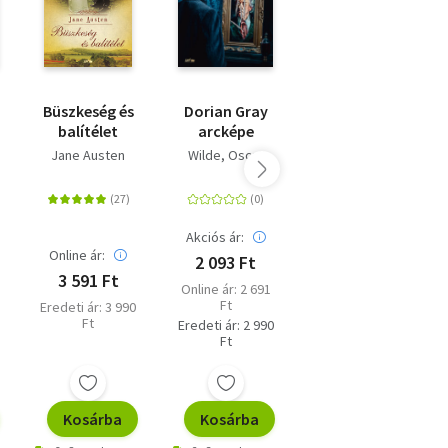
Büszkeség és
Dorian Gray
Alice
balítélet
arcképe
Csodaországban
- Trubadúr
Jane Austen
Wilde, Oscar
Lewis Carroll
Zsebkönyvek
11.
Akciós ár:
Online ár:
Online ár:
2 093 Ft
3 591 Ft
1 800 Ft
Online ár: 2 691
Ft
Eredeti ár: 3 990
Eredeti ár: 1 999
Ft
Ft
Eredeti ár: 2 990
Ft
Kosárba
Kosárba
Kosárba