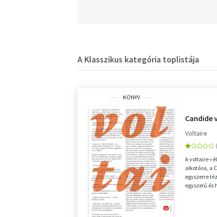
A Klasszikus kategória toplistája
KÖNYV
Candide 
Voltaire
A voltaire-i
alkotása, a
egyszerre té
egyszerű és h
nevelője, Pan