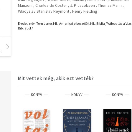
Manzoni
Charles de Coster
J. P. Jacobsen
Thomas Mann
Wladyslav Stanislav Reymont
Henry Fielding
Eredeti név: Tom Jones I-II., Amerikai elbeszélők I-II., Biblia / Válogatás a Vizs
Bibliából /
vű
Hangoskönyv
Film
Zene
Mit vettek még, akik ezt vették?
KÖNYV
KÖNYV
KÖNYV