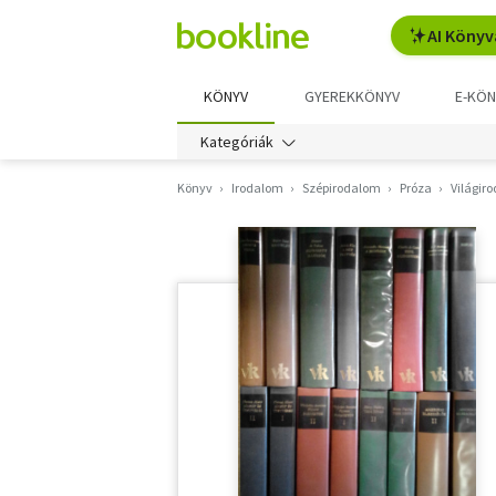
AI Könyv
KÖNYV
GYEREKKÖNYV
E-KÖN
Kategóriák
Könyv
Irodalom
Szépirodalom
Próza
Világir