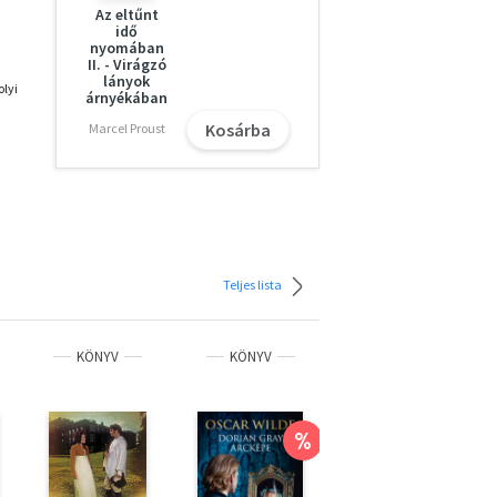
Az eltűnt
idő
nyomában
II. - Virágzó
lányok
olyi
árnyékában
Kosárba
Marcel Proust
Teljes lista
KÖNYV
KÖNYV
KÖNYV
%