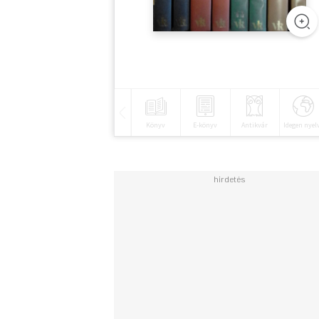
Könyv
E-könyv
Antikvár
Idegen nyel