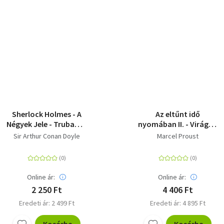
Sherlock Holmes - A
Az eltűnt idő
Négyek Jele - Trubadúr
nyomában II. - Virágzó
Zsebkönyvek 42.
lányok árnyékában
Sir Arthur Conan Doyle
Marcel Proust
Online ár:
Online ár:
2 250 Ft
4 406 Ft
Eredeti ár: 2 499 Ft
Eredeti ár: 4 895 Ft