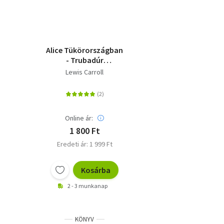
Alice Tükörországban
- Trubadúr
Zsebkönyvek 22.
Lewis Carroll
Online ár:
1 800 Ft
Eredeti ár: 1 999 Ft
Kosárba
2 - 3 munkanap
KÖNYV