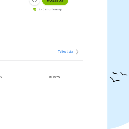
Kosárba
2 - 3 munkanap
Teljes lista
YV
KÖNYV
KÖNYV