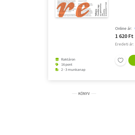
Online ár:
1 620 Ft
Eredeti ár:
Raktáron
16 pont
2 - 3 munkanap
KÖNYV