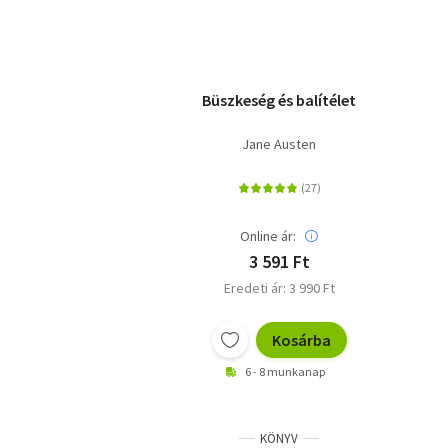
Büszkeség és balítélet
Jane Austen
Online ár:
3 591 Ft
Eredeti ár: 3 990 Ft
Kosárba
6 - 8 munkanap
KÖNYV