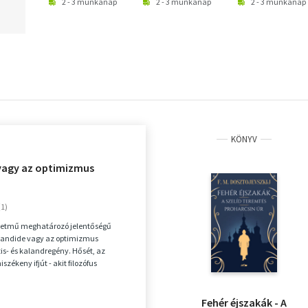
2 - 3 munkanap
2 - 3 munkanap
2 - 3 munkanap
KÖNYV
vagy az optimizmus
 életmű meghatározó jelentőségű
 Candide vagy az optimizmus
zis- és kalandregény. Hősét, az
iszékeny ifjút - akit filozófus
gloss a nagy...
Fehér éjszakák - A