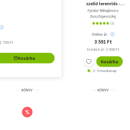
szelíd teremtés -
Proharcsin Úr
Fjodor Mihajlovics
Dosztojevszkij
Online ár:
3 591 Ft
 1 799 Ft
Eredeti ár: 3 990 Ft
Kosárba
Kosárba
2 - 3 munkanap
KÖNYV
KÖNYV
%