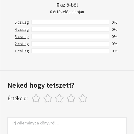
0
az 5-ből
0 értékelés alapján
5 csillag
0%
4 csillag
0%
3 csillag
0%
2 csillag
0%
1 csillag
0%
Neked hogy tetszett?
Értékeld: