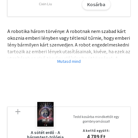
Kosárba
Cixin Liu
A robotika három törvénye: A robotnak nem szabad kárt
okoznia emberi lényben vagy tétlenül tűrnie, hogy emberi
lény bármilyen kárt szenvedjen. A robot engedelmeskedni
tartozik az emberi lények utasításainak, kivéve, ha ezek az
utasítások az első törvény előírásaiba ütköznének. A
robot tartozik saját védelméről gondoskodni,
amennyiben ez nem ütközik az első és második törvény
előírásaiba. Ezzel a három egyszerű szabállyal Asimov
mindörökre megváltoztatta a robotokról alkotott
képünket. A sci-fi egyik megkerülhetetlen klasszikusának
számító Én, a robot összekapcsolódó történetek
füzérében mutatja be a robotok útját a primitív
kezdetektől kezdve a nem is olyan távoli jövő
Tedd kosárba mindkettőt egy
tökéletességéig – ahol már jóformán az emberiségre
gombnyomással!
sincsen szükség. A novellákban találkozhatunk őrült,
A kettő együtt:
humoros és gondolatolvasó robotokkal, robot
A sötét erdő - A
4 789 Ft
háromtest-trilógia