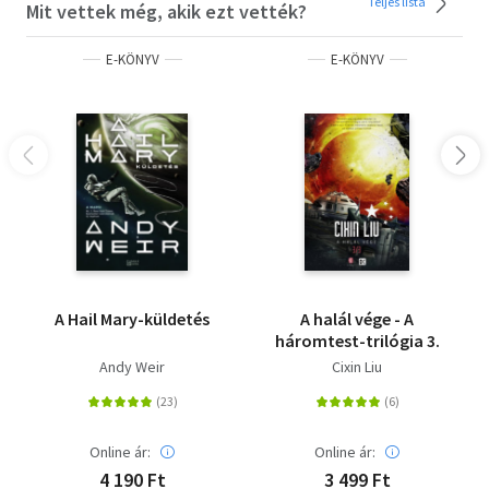
Teljes lista
Mit vettek még, akik ezt vették?
E-KÖNYV
E-KÖNYV
A Hail Mary-küldetés
A halál vége - A
háromtest-trilógia 3.
Andy Weir
Cixin Liu
Online ár:
Online ár:
4 190 Ft
3 499 Ft