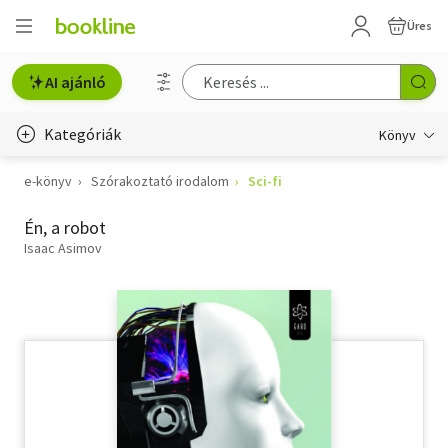
Üres
AI ajánló
Kategóriák
Könyv
e-könyv
Szórakoztató irodalom
Sci-fi
Életmód, egészség
Én, a robot
Erotika
Isaac Asimov
Gyermek- és ifjúsági
Hobbi, szabadidő
Irodalom
Művészet
Szakkönyv