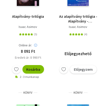
Alapítvány-trilógia
Az alapítvány trilógia -
Alapítvány -
Alapítvány és
Isaac Asimov
Isaac Asimov
birodalom - Második
alapítvány
Online ár:
8 091 Ft
Előjegyezhető
Eredeti ár: 8 990 Ft
Kosárba
Előjegyzem
2 - 3 munkanap
KÖNYV
KÖNYV