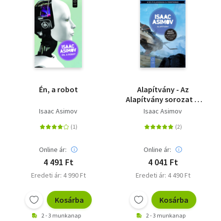
Én, a robot
Alapítvány - Az
Alapítvány sorozat 3.
kötete - Új fordítás
Isaac Asimov
Isaac Asimov
Online ár:
Online ár:
4 491 Ft
4 041 Ft
Eredeti ár: 4 990 Ft
Eredeti ár: 4 490 Ft
Kosárba
Kosárba
2 - 3 munkanap
2 - 3 munkanap