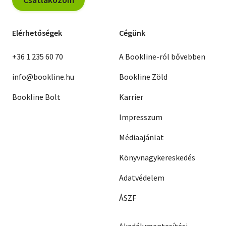
Elérhetőségek
Cégünk
+36 1 235 60 70
A Bookline-ról bővebben
info@bookline.hu
Bookline Zöld
Bookline Bolt
Karrier
Impresszum
Médiaajánlat
Könyvnagykereskedés
Adatvédelem
ÁSZF
Akadálymentesítési