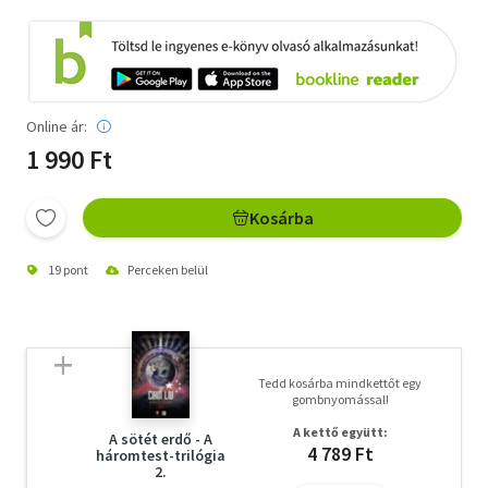
Online ár:
1 990 Ft
Kosárba
19 pont
Perceken belül
Tedd kosárba mindkettőt egy
gombnyomással!
A kettő együtt:
A sötét erdő - A
4 789 Ft
háromtest-trilógia
2.