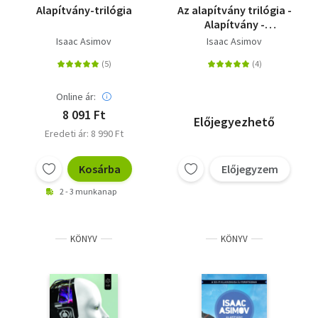
Alapítvány-trilógia
Az alapítvány trilógia -
Alapítvány -
Alapítvány és
Isaac Asimov
Isaac Asimov
birodalom - Második
alapítvány
Online ár:
8 091 Ft
Előjegyezhető
Eredeti ár: 8 990 Ft
Kosárba
Előjegyzem
2 - 3 munkanap
KÖNYV
KÖNYV