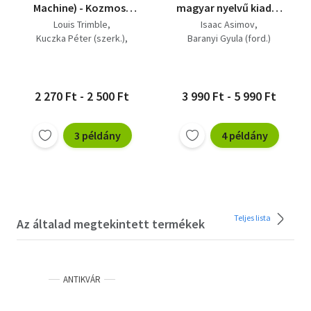
Machine) - Kozmosz
magyar nyelvű kiadás
Fantasztikus Könyvek;
kiadás! (Kozmosz
Louis Trimble
Isaac Asimov
Baranyi Gyula
Fantasztikus Könyvek;
Kuczka Péter (szerk.)
Baranyi Gyula (ford.)
fordításában
1971)
Baranyi Gyula (ford.)
Korányi Tamás (lektor)
2 270 Ft - 2 500 Ft
3 990 Ft - 5 990 Ft
3 példány
4 példány
Teljes lista
Az általad megtekintett termékek
ANTIKVÁR