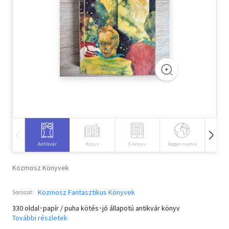
Szótár, nyelvkönyv
Tankönyv, segédkönyv
Társadalomtudomány
Természettudomány
Történelem
Vallás
Antikvár
Könyv
E-könyv
Idegen nyelvű
Hangos
Kozmosz Könyvek
Kozmosz Fantasztikus Könyvek
Sorozat:
330 oldal･papír / puha kötés･jó állapotú antikvár könyv
További részletek