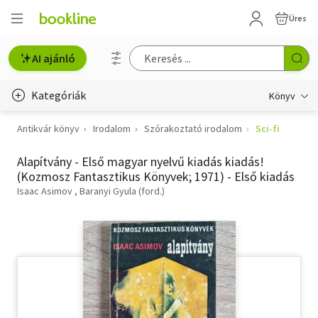
Üres
AI ajánló
Kategóriák
Könyv
Antikvár könyv
Irodalom
Szórakoztató irodalom
Sci-fi
Életmód, egészség
Alapítvány - Első magyar nyelvű kiadás kiadás!
Erotika
(Kozmosz Fantasztikus Könyvek; 1971) - Első kiadás
Gyermek- és ifjúsági
Isaac Asimov
Baranyi Gyula (ford.)
Hobbi, szabadidő
Irodalom
Művészet
Szakkönyv