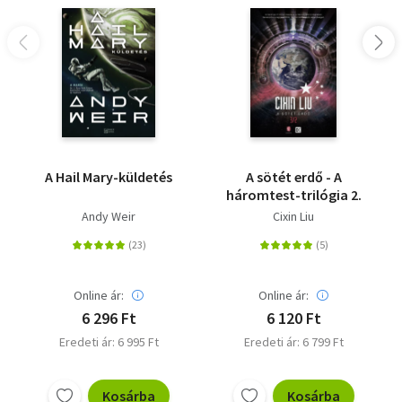
A Hail Mary-küldetés
A sötét erdő - A
háromtest-trilógia 2.
Andy Weir
Cixin Liu
Online ár:
Online ár:
6 296 Ft
6 120 Ft
Eredeti ár: 6 995 Ft
Eredeti ár: 6 799 Ft
Kosárba
Kosárba