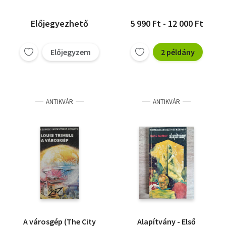
Baranyi Gyula (ford.)
Előjegyezhető
5 990 Ft - 12 000 Ft
Előjegyzem
2 példány
ANTIKVÁR
ANTIKVÁR
A városgép (The City
Alapítvány - Első