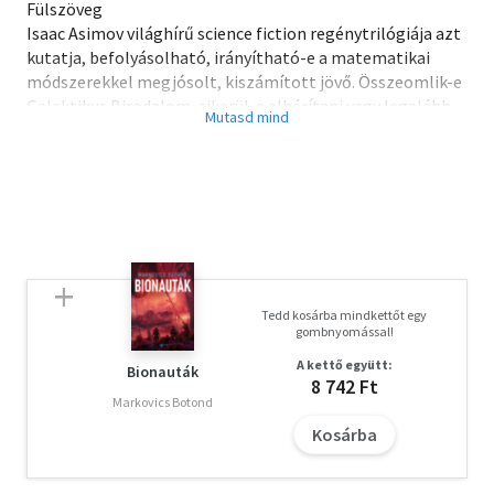
Fülszöveg
Isaac Asimov világhírű science fiction regénytrilógiája azt
kutatja, befolyásolható, irányítható-e a matematikai
módszerekkel megjósolt, kiszámított jövő. Összeomlik-e
Galaktikus Birodalom, sikerül-e elhárítani vagy legalább
megrövidíteni a zűrzavar éveit? Ezer év izgalmas és döntő
fordulatait sűríti történelmi regénnyé az Alapítvány-
trilógia, a modern tudományos-fantasztikus irodalom
klasszikus alkotása.
Tedd kosárba mindkettőt egy
gombnyomással!
A kettő együtt:
Bionauták
8 742 Ft
Markovics Botond
Kosárba