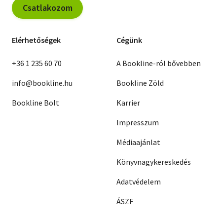
Csatlakozom
Elérhetőségek
Cégünk
+36 1 235 60 70
A Bookline-ról bővebben
info@bookline.hu
Bookline Zöld
Bookline Bolt
Karrier
Impresszum
Médiaajánlat
Könyvnagykereskedés
Adatvédelem
ÁSZF