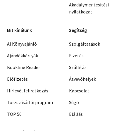
Akadálymentesítési
nyilatkozat
Mit kínálunk
Segítség
AI Könyvajánló
Szolgáltatások
Ajándékkártyák
Fizetés
Bookline Reader
Szállítás
Előfizetés
Átvevőhelyek
Hírlevél feliratkozás
Kapcsolat
Törzsvásárlói program
Súgó
TOP 50
Elállás