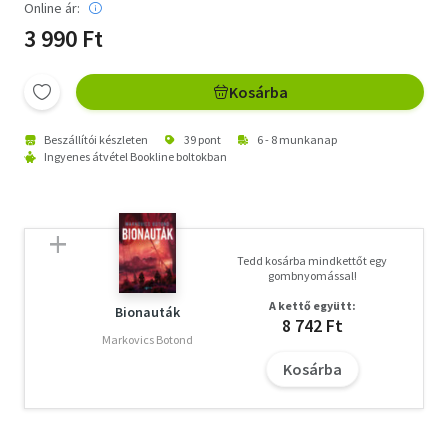
Online ár:
3 990 Ft
Kosárba
Beszállítói készleten
39 pont
6 - 8 munkanap
Ingyenes átvétel Bookline boltokban
Tedd kosárba mindkettőt egy
gombnyomással!
A kettő együtt:
Bionauták
8 742 Ft
Markovics Botond
Kosárba