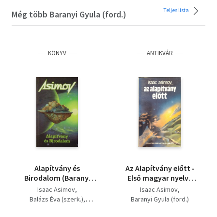
Teljes lista
Még több Baranyi Gyula (ford.)
KÖNYV
ANTIKVÁR
Alapítvány és
Az Alapítvány előtt -
Birodalom (Baranyi
Első magyar nyelvű
Gyula fordításában) -
kiadás! - Baranyi Gyula
Isaac Asimov
Isaac Asimov
harmadik kiadás
fordítása (Galaktika
Balázs Éva (szerk.)
Baranyi Gyula (ford.)
Fantasztikus Könyvek)
Lienerth Anna (szerk.)