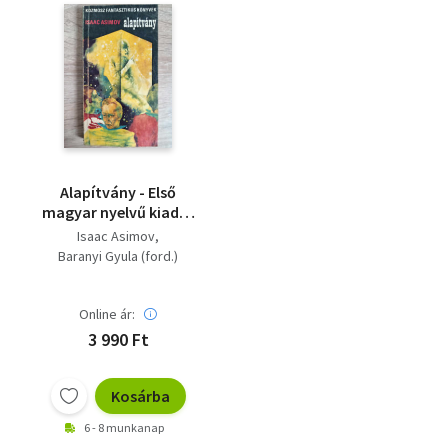
Alapítvány - Első
magyar nyelvű kiadás
kiadás! (Kozmosz
Isaac Asimov
Fantasztikus Könyvek;
Baranyi Gyula (ford.)
1971) - Első kiadás
Online ár:
3 990 Ft
Kosárba
6 - 8 munkanap