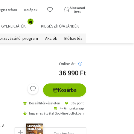
A kosarad
egisztrálok
Belépek
üres
új
GYEREKJÁTÉK
KIEGÉSZÍTŐ/AJÁNDÉK
örzsvásárlói program
Akciók
Előfizetés
Online ár:
36 990 Ft
Kosárba
Beszállítói készleten
369 pont
4 - 6 munkanap
Ingyenes átvétel Bookline boltokban
. A
Tedd kosárba