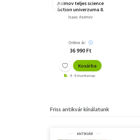
Asimov teljes science
fiction univerzuma 8.
Isaac Asimov
Online ár:
36 990 Ft
Kosárba
4 - 6 munkanap
Friss antikvár kínálatunk
ANTIKVÁR