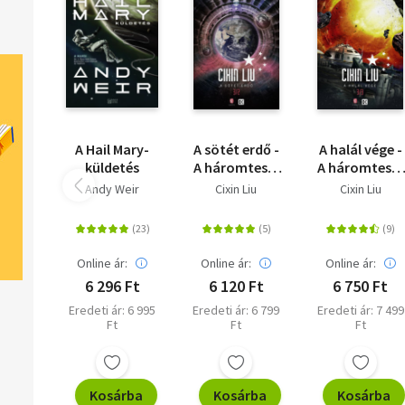
A Hail Mary-
A sötét erdő -
A halál vége -
küldetés
A háromtest-
A háromtest-
trilógia 2.
trilógia 3.
Andy Weir
Cixin Liu
Cixin Liu
Online ár:
Online ár:
Online ár:
6 296 Ft
6 120 Ft
6 750 Ft
Eredeti ár: 6 995
Eredeti ár: 6 799
Eredeti ár: 7 499
Ft
Ft
Ft
Kosárba
Kosárba
Kosárba