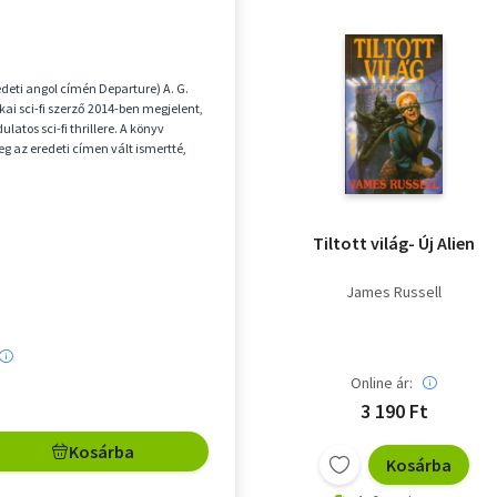
e
edeti angol címén Departure) A. G.
kai sci-fi szerző 2014-ben megjelent,
ulatos sci-fi thrillere. A könyv
g az eredeti címen vált ismertté,
Tiltott világ- Új Alien
James Russell
Online ár:
3 190 Ft
Kosárba
Kosárba