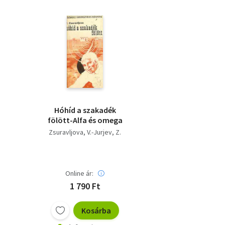
Hóhíd a szakadék
fölött-Alfa és omega
Zsuravljova, V.-Jurjev, Z.
Online ár:
1 790 Ft
Kosárba