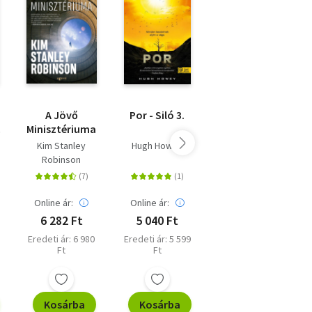
A Jövő
Por - Siló 3.
Csillagösvényen
Minisztériuma
Kim Stanley
Hugh Howey
Bán Mór
Robinson
Online ár:
Online ár:
Online ár:
6 282 Ft
5 040 Ft
5 400 Ft
Eredeti ár: 6 980
Eredeti ár: 5 599
Kiadói ár: 5 999
Ft
Ft
Ft
Kosárba
Kosárba
Kosárba