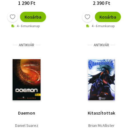
1 290 Ft
2 390 Ft
Kosárba
Kosárba
4 - 6 munkanap
4 - 6 munkanap
ANTIKVÁR
ANTIKVÁR
Daemon
Kitaszítottak
Daniel Suarez
Brian McAllister