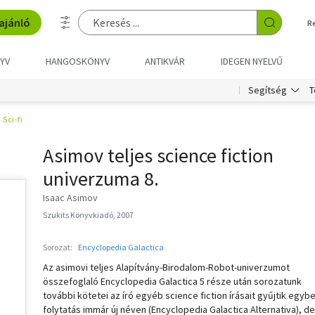
ajánló
R
YV
HANGOSKÖNYV
ANTIKVÁR
IDEGEN NYELVŰ
T
Segítség
Sci-fi
Asimov teljes science fiction
univerzuma 8.
Isaac Asimov
Szukits Könyvkiadó, 2007
Sorozat:
Encyclopedia Galactica
Az asimovi teljes Alapítvány-Birodalom-Robot-univerzumot
összefoglaló Encyclopedia Galactica 5 része után sorozatunk
további kötetei az író egyéb science fiction írásait gyűjtik egybe
folytatás immár új néven (Encyclopedia Galactica Alternativa), de