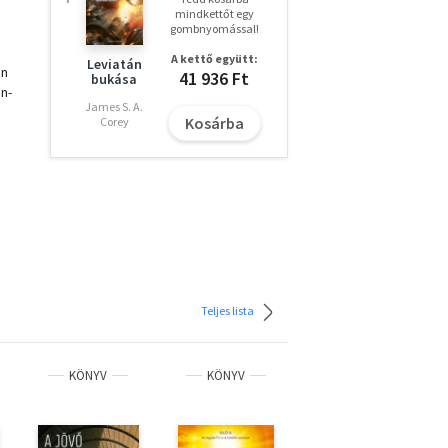
mindkettőt egy
gombnyomással!
A kettő együtt:
Leviatán
en
41 936 Ft
bukása
on-
James S. A.
Kosárba
Corey
Teljes lista
KÖNYV
KÖNYV
KÖNYV