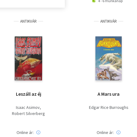
4 - 6 munkanap
ANTIKVÁR
ANTIKVÁR
Leszáll az éj
A Mars ura
Isaac Asimov
Edgar Rice Burroughs
Robert Silverberg
Online ár:
Online ár: