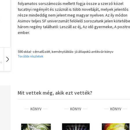
folyamatos sorszámozás mellett fogja össze a szerző közel
tucatnyi regényét és száznál is több novelláját, melyek jelentős
része mindeddig nem jelent meg magyar nyelven. Az ily módon
Asimov teljes SF univerzumát felölelő sorozatunk jelen kötetéb
három regény található: Leszáll az éj, Az idő gyermeke, A pozitr
ember.
590 oldal･cérnafűzött, keménytáblás･jó állapotú antikvár könyv
További részletek
vű
Hangoskönyv
Film
Zene
Mit vettek még, akik ezt vették?
KÖNYV
KÖNYV
KÖNYV