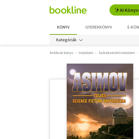
AI Könyv
KÖNYV
GYEREKKÖNYV
E-KÖN
Kategóriák
Antikvár könyv
Irodalom
Szórakoztató irodalom