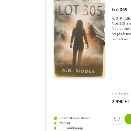
Lot 305
A. G. Riddl
A Lot 305 (er
Riddle ameri
pörgős és ford
nemzetközile
míg a ...
Online ár:
2 990 Ft
Beszállítói készleten
29 pont
6 - 8 munkanap