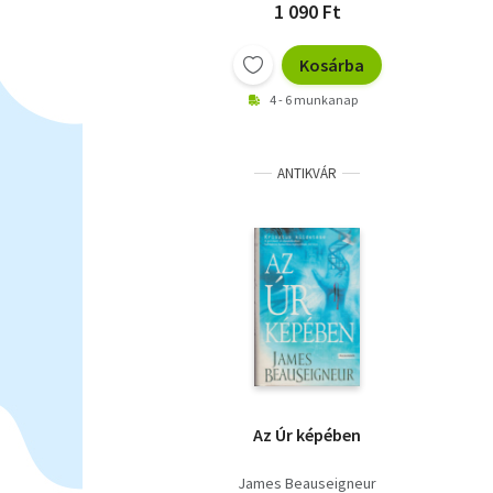
1 090 Ft
Kosárba
4 - 6 munkanap
ANTIKVÁR
Az Úr képében
James Beauseigneur