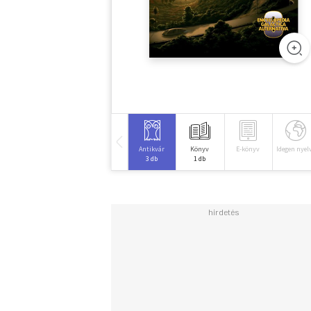
Antikvár
Könyv
E-könyv
Idegen nyel
3 db
1 db