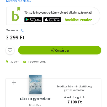
További részletek
Online ár:
3 299 Ft
Kosárba
32 pont
Perceken belül
Tedd kosárba mindkettőt egy
gombnyomással!
A kettő együtt:
Ellopott gyermekkor
7 198 Ft
Bibók Bea