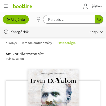
Üres
AI ajánló
Kategóriák
Könyv
e-könyv
Társadalomtudomány
Pszichológia
Életmód, egészség
Amikor Nietzsche sírt
Erotika
Irvin D. Yalom
Gyermek- és ifjúsági
Hobbi, szabadidő
Irodalom
Művészet
Szakkönyv