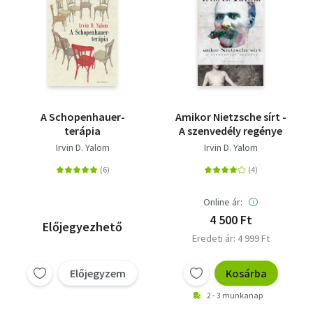
A Schopenhauer-
Amikor Nietzsche sírt -
terápia
A szenvedély regénye
Irvin D. Yalom
Irvin D. Yalom
Online ár:
4 500 Ft
Előjegyezhető
Eredeti ár: 4 999 Ft
Előjegyzem
Kosárba
2 - 3 munkanap