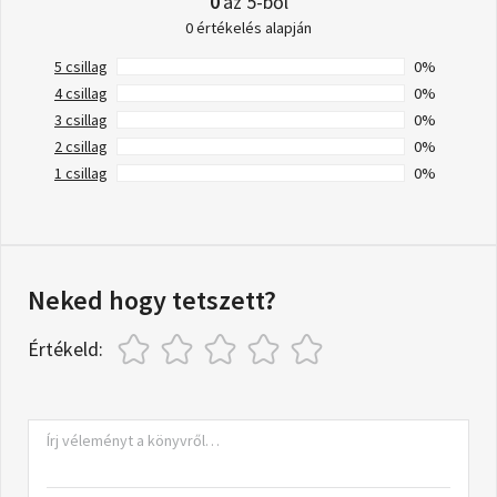
0
az 5-ből
0 értékelés alapján
5 csillag
0%
4 csillag
0%
3 csillag
0%
2 csillag
0%
1 csillag
0%
Neked hogy tetszett?
Értékeld: