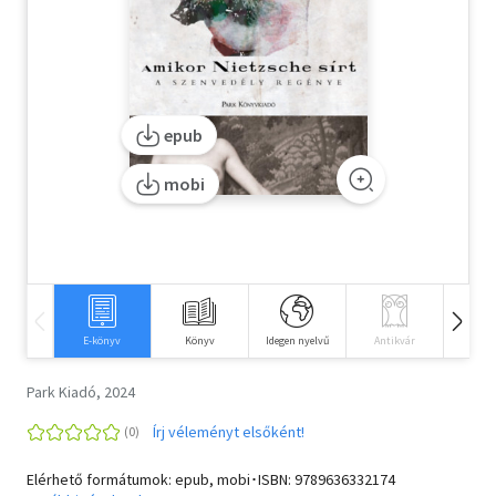
Szótár, nyelvkönyv
Tankönyv, segédkönyv
epub
Társadalomtudomány
Természettudomány
mobi
Történelem
Vallás
E-könyv
Könyv
Idegen nyelvű
Antikvár
Hangos
Park Kiadó, 2024
Írj véleményt elsőként!
Elérhető formátumok: epub, mobi･ISBN:
9789636332174