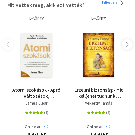
Teljes lista
Mit vettek még, akik ezt vették?
E-KÖNYV
E-KÖNYV
Atomi szokások - Apró
Érzelmi biztonság - Mit
változások,
kell(ene) tudnunk a
kiemelkedő
gyerekekről és
James Clear
Vekerdy Tamás
eredmények
magunkról?
Online ár:
Online ár:
4 970 Ft
2 350 Ft