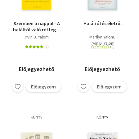
Szemben a nappal - A
Halálról és életről
haláltól való rettegés
legyőzése
Irvin D. Yalom
Marilyn Yalom
Irvin D. Yalom
Előjegyezhető
Előjegyezhető
Előjegyzem
Előjegyzem
KÖNYV
KÖNYV