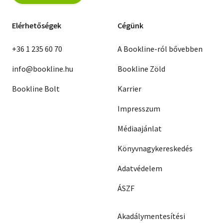
Elérhetőségek
Cégünk
+36 1 235 60 70
A Bookline-ról bővebben
info@bookline.hu
Bookline Zöld
Bookline Bolt
Karrier
Impresszum
Médiaajánlat
Könyvnagykereskedés
Adatvédelem
ÁSZF
Akadálymentesítési