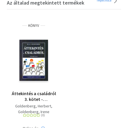
Teljes lista
Az általad megtekintett termékek
KÖNYV
Áttekintés a családról
3. kötet -
Családterápiás
Goldenberg, Herbert
sorozat 21.
Goldenberg, Irene