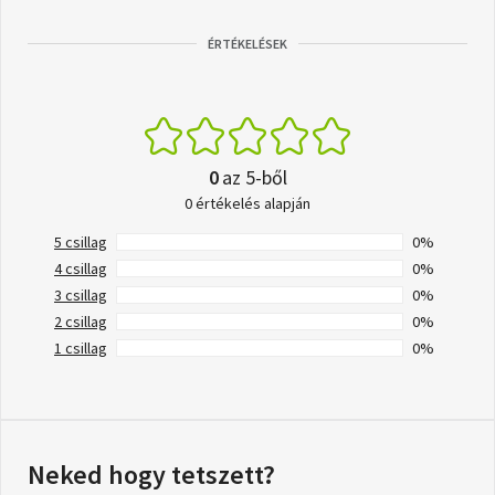
ÉRTÉKELÉSEK
0
az 5-ből
0 értékelés alapján
5 csillag
0%
4 csillag
0%
3 csillag
0%
2 csillag
0%
1 csillag
0%
Neked hogy tetszett?