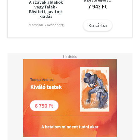
A kettő együtt:
A szavak ablakok
7 943 Ft
vagy falak -
Bővített, javított
kiadás
Kosárba
Marshall B. Rosenberg