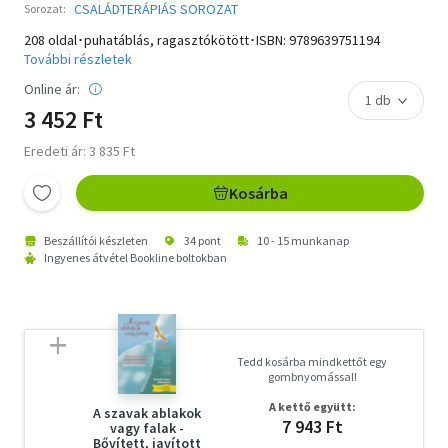
CSALÁDTERÁPIÁS SOROZAT
Sorozat:
208 oldal･puhatáblás, ragasztókötött･ISBN:
9789639751194
További részletek
Online ár:
3 452 Ft
Eredeti ár: 3 835 Ft
Kosárba
Beszállítói készleten
34 pont
10 - 15 munkanap
Ingyenes átvétel Bookline boltokban
Tedd kosárba mindkettőt egy
gombnyomással!
A kettő együtt:
A szavak ablakok
7 943 Ft
vagy falak -
Bővített, javított