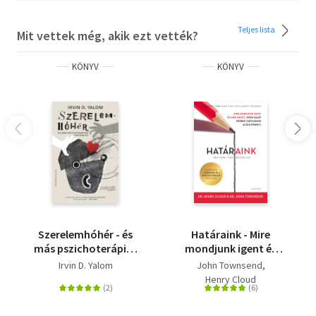
Teljes lista
Mit vettek még, akik ezt vették?
KÖNYV
KÖNYV
Szerelemhóhér - és
Határaink - Mire
más pszichoterápiás
mondjunk igent és
történetek
mire nemet, hogy
Irvin D. Yalom
John Townsend
saját kézben
Henry Cloud
tarthassuk az
életünket? - bővített