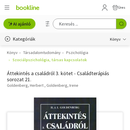
Üres
AI ajánló
Kategóriák
Könyv
Könyv
Társadalomtudomány
Pszichológia
Életmód, egészség
Szociálpszichológia, társas kapcsolatok
Erotika
Áttekintés a családról 3. kötet - Családterápiás
Gyermek- és ifjúsági
sorozat 21.
Goldenberg, Herbert
Goldenberg, Irene
Hobbi, szabadidő
Irodalom
Művészet
Szakkönyv