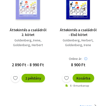
Áttekintés a családról
Áttekintés a családról
2. kötet
- Első kötet
Goldenberg, Irene
Goldenberg, Herbert
Goldenberg, Herbert
Goldenberg, Irene
Online ár:
2 890 Ft - 8 990 Ft
8 900 Ft
2 példány
Kosárba
6 - 8 munkanap