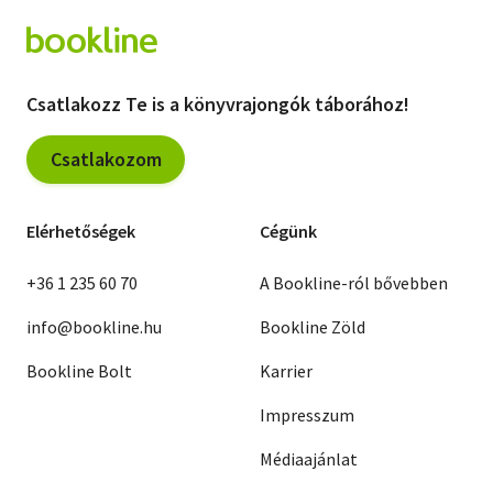
Csatlakozz Te is a könyvrajongók táborához!
Csatlakozom
Elérhetőségek
Cégünk
+36 1 235 60 70
A Bookline-ról bővebben
info@bookline.hu
Bookline Zöld
Bookline Bolt
Karrier
Impresszum
Médiaajánlat