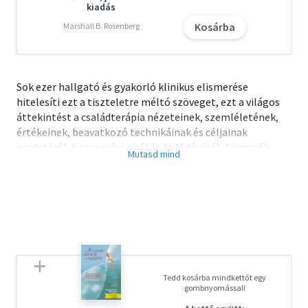
kiadás
Kosárba
Marshall B. Rosenberg
Sok ezer hallgató és gyakorló klinikus elismerése
hitelesíti ezt a tiszteletre méltó szöveget, ezt a világos
áttekintést a családterápia nézeteinek, szemléletének,
értékeinek, beavatkozó technikáinak és céljainak
eredetéről, hagyományairól és fejlődéséről. A szerzők
mesteri eligazodása a családról vallott elképzelések
erdejében rendkívül értékessé emeli munkájukat, és
jelentős hozzájárulás ahhoz, hogy a családot
tanulmányozók hatékony szakemberré váljanak.
Önmagában az, hogy a nagyon erős angol-amerikai
szakirodalmi mezőnyben ez a könyv, 1994-es első
megjelenése óta hét kiadást ért meg, minősíti Herbert és
Irene Goldenberg munkáját. A jelen magyar fordítás a
Tedd kosárba mindkettőt egy
legújabb, 2008-ra datált kiadás alapján készült.
gombnyomással!