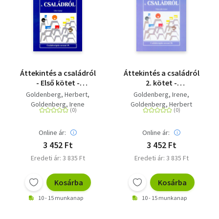
Áttekintés a családról
Áttekintés a családról
- Első kötet -
2. kötet -
Családterápiás
Családterápiás
Goldenberg, Herbert
Goldenberg, Irene
sorozat 19.
sorozat 20.
Goldenberg, Irene
Goldenberg, Herbert
Online ár:
Online ár:
3 452 Ft
3 452 Ft
Eredeti ár: 3 835 Ft
Eredeti ár: 3 835 Ft
Kosárba
Kosárba
10 - 15 munkanap
10 - 15 munkanap