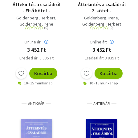
Áttekintés a családról
Áttekintés a családról
- Első kötet -
2. kötet -
Családterápiás
Családterápiás
Goldenberg, Herbert
Goldenberg, Irene
sorozat 19.
sorozat 20.
Goldenberg, Irene
Goldenberg, Herbert
Online ár:
Online ár:
3 452 Ft
3 452 Ft
Eredeti ár: 3 835 Ft
Eredeti ár: 3 835 Ft
Kosárba
Kosárba
10 - 15 munkanap
10 - 15 munkanap
ANTIKVÁR
ANTIKVÁR