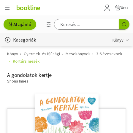
Üres
AI ajánló
Kategóriák
Könyv
Könyv
Gyermek- és ifjúsági
Mesekönyvek
3-6 éveseknek
Életmód, egészség
Kortárs mesék
Erotika
A gondolatok kertje
Gyermek- és ifjúsági
Shona Innes
Hobbi, szabadidő
Irodalom
Művészet
Szakkönyv