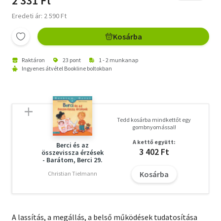
2 331 Ft
Eredeti ár: 2 590 Ft
Kosárba
Raktáron
23 pont
1 - 2 munkanap
Ingyenes átvétel Bookline boltokban
Tedd kosárba mindkettőt egy
gombnyomással!
A kettő együtt:
Berci és az
3 402 Ft
összevissza érzések
- Barátom, Berci 29.
Kosárba
Christian Tielmann
A lassítás, a megállás, a belső működések tudatosítása