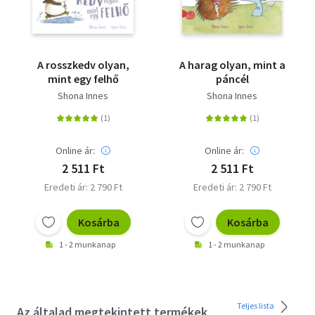
A rosszkedv olyan,
A harag olyan, mint a
mint egy felhő
páncél
Shona Innes
Shona Innes
Online ár:
Online ár:
2 511 Ft
2 511 Ft
Eredeti ár: 2 790 Ft
Eredeti ár: 2 790 Ft
Kosárba
Kosárba
1 - 2 munkanap
1 - 2 munkanap
Teljes lista
Az általad megtekintett termékek