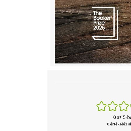
0
az 5-b
0 értékelés a