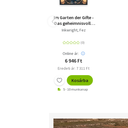
Im Garten der Gifte -
Das geheimnisvolle
Schattenreich der
Inkwright, Fez
Pflanzen | Mit über 100
zauberhaften und
filigranen
Illustrationen der
Online ár:
Autorin
6 946 Ft
Eredeti ár: 7 311 Ft
Kosárba
5 - 10 munkanap