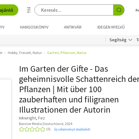
ajánló
R
YV
HANGOSKÖNYV
ANTIKVÁR
IDEGEN NYELVŰ
T
Segítség
er
Hobby, Freizeit, Natur
Garten, Pflanzen, Natur
Im Garten der Gifte - Das
geheimnisvolle Schattenreich de
Pflanzen | Mit über 100
zauberhaften und filigranen
Illustrationen der Autorin
Inkwright, Fez
Bonnier Media Deutschland, 2024
Írj véleményt elsőként!