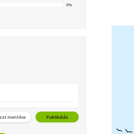
0%
zat mentése
Publikálás