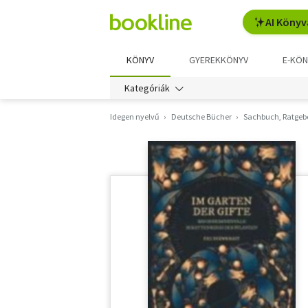
AI Könyv
KÖNYV
GYEREKKÖNYV
E-KÖN
Kategóriák
Idegen nyelvű
Deutsche Bücher
Sachbuch, Ratgeb