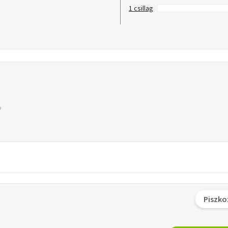
1 csillag
Piszko