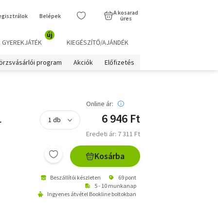
A kosarad
egisztrálok
Belépek
üres
új
GYEREKJÁTÉK
KIEGÉSZÍTŐ/AJÁNDÉK
örzsvásárlói program
Akciók
Előfizetés
Online ár:
6 946 Ft
r
Eredeti ár: 7 311 Ft
Kosárba
Beszállítói készleten
69 pont
5 - 10 munkanap
Ingyenes átvétel Bookline boltokban