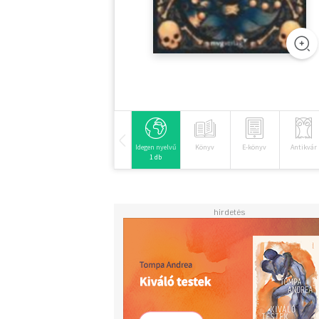
Idegen nyelvű
Könyv
E-könyv
Antikvár
1 db