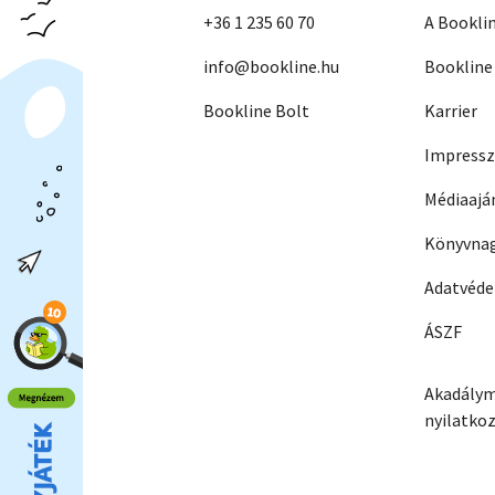
+36 1 235 60 70
A Bookli
info@bookline.hu
Bookline
Bookline Bolt
Karrier
Impress
Médiaajá
Könyvnag
Adatvéd
ÁSZF
Akadálym
nyilatko