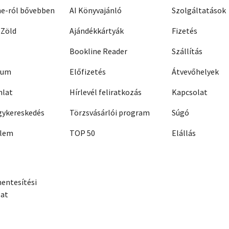
ne-ról bővebben
AI Könyvajánló
Szolgáltatások
 Zöld
Ajándékkártyák
Fizetés
Bookline Reader
Szállítás
zum
Előfizetés
Átvevőhelyek
nlat
Hírlevél feliratkozás
Kapcsolat
ykereskedés
Törzsvásárlói program
Súgó
elem
TOP 50
Elállás
entesítési
zat