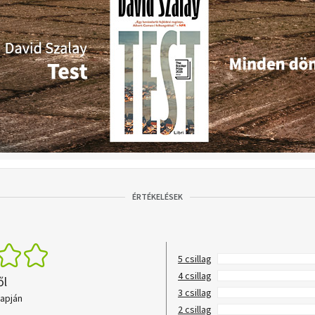
ÉRTÉKELÉSEK
5 csillag
4 csillag
ől
3 csillag
lapján
2 csillag