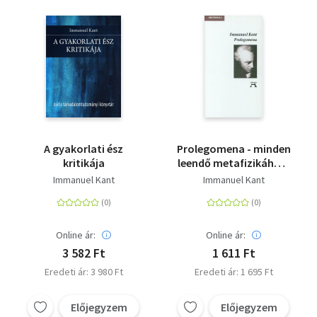
A gyakorlati ész
Prolegomena - minden
kritikája
leendő metafizikához,
amely tudományként
Immanuel Kant
Immanuel Kant
léphet majd fel
Online ár:
Online ár:
3 582 Ft
1 611 Ft
Eredeti ár: 3 980 Ft
Eredeti ár: 1 695 Ft
Előjegyzem
Előjegyzem