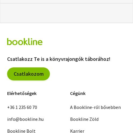
Csatlakozz Te is a könyvrajongók táborához!
Csatlakozom
Elérhetőségek
Cégünk
+36 1 235 60 70
A Bookline-ról bővebben
info@bookline.hu
Bookline Zöld
Bookline Bolt
Karrier