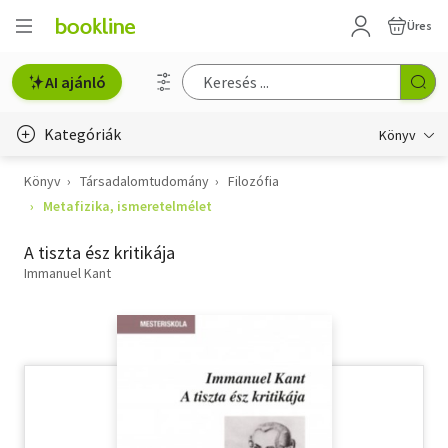
Üres
AI ajánló
Kategóriák
Könyv
Könyv
Társadalomtudomány
Filozófia
Életmód, egészség
Metafizika, ismeretelmélet
Erotika
A tiszta ész kritikája
Gyermek- és ifjúsági
Immanuel Kant
Hobbi, szabadidő
Irodalom
Művészet
Szakkönyv