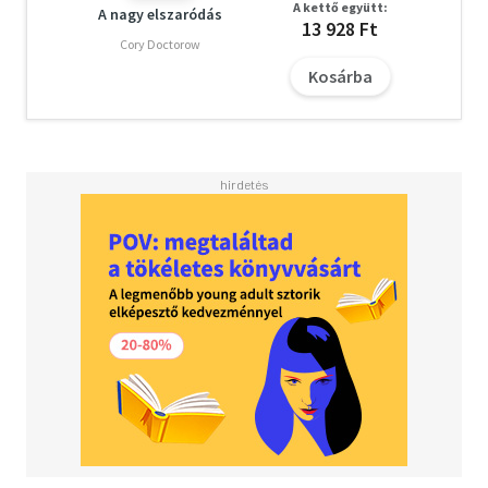
A kettő együtt:
A nagy elszaródás
13 928 Ft
Cory Doctorow
Kosárba