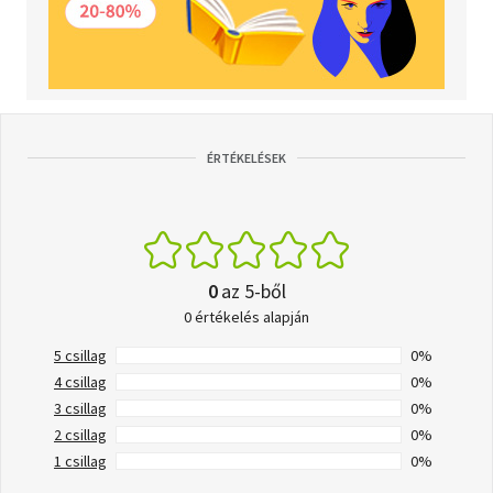
ÉRTÉKELÉSEK
0
az 5-ből
0 értékelés alapján
5 csillag
0%
4 csillag
0%
3 csillag
0%
2 csillag
0%
1 csillag
0%