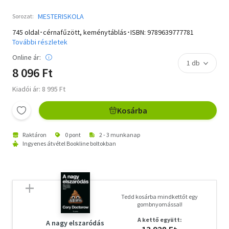
MESTERISKOLA
Sorozat:
745 oldal･cérnafűzött, keménytáblás･ISBN:
9789639777781
További részletek
Online ár:
8 096 Ft
Kiadói ár: 8 995 Ft
Kosárba
Raktáron
0 pont
2 - 3 munkanap
Ingyenes átvétel Bookline boltokban
Tedd kosárba mindkettőt egy
gombnyomással!
A kettő együtt:
A nagy elszaródás