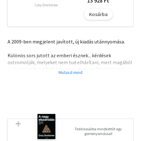
13 928 Ft
Cory Doctorow
Kosárba
A 2009-ben megjelent javított, új kiadás utánnyomása.
Különös sors jutott az emberi észnek... kérdések
ostromolják, melyeket nem tud elhárítani, mert magából
az ész természetéből fakadnak, de megválaszolni sem
tudja őket, mert az emberi ész minden képességét
meghaladják.
Tedd kosárba mindkettőt egy
gombnyomással!