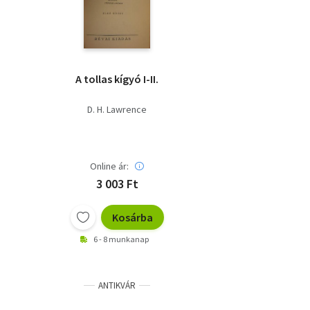
A tollas kígyó I-II.
D. H. Lawrence
Online ár:
3 003 Ft
Kosárba
6 - 8 munkanap
ANTIKVÁR