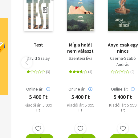
Test
Míg a halál
Anya csak egy
nem választ
nincs
David Szalay
Szentesi Éva
Cserna-Szabó
András
Online ár:
Online ár:
Online ár:
5 400 Ft
5 400 Ft
5 400 Ft
Kiadói ár: 5 999
Kiadói ár: 5 999
Kiadói ár: 5 999
Ft
Ft
Ft