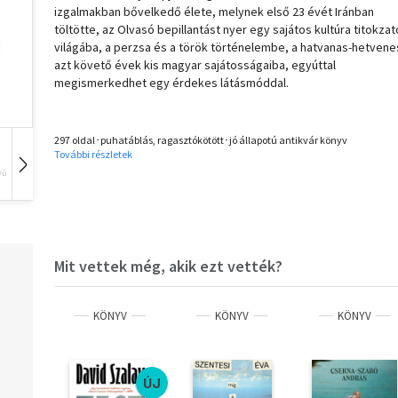
izgalmakban bővelkedő élete, melynek első 23 évét Iránban
töltötte, az Olvasó bepillantást nyer egy sajátos kultúra titokza
világába, a perzsa és a török történelembe, a hatvanas-hetvene
azt követő évek kis magyar sajátosságaiba, egyúttal
megismerkedhet egy érdekes látásmóddal.
297 oldal･puhatáblás, ragasztókötött･jó állapotú antikvár könyv
További részletek
vű
Hangoskönyv
Film
Zene
Mit vettek még, akik ezt vették?
KÖNYV
KÖNYV
KÖNYV
ÚJ