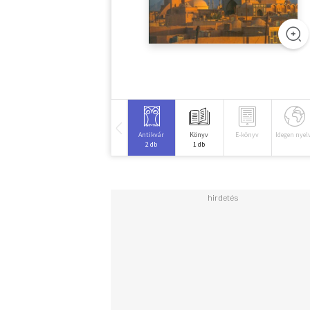
Antikvár
Könyv
E-könyv
Idegen nyel
2 db
1 db