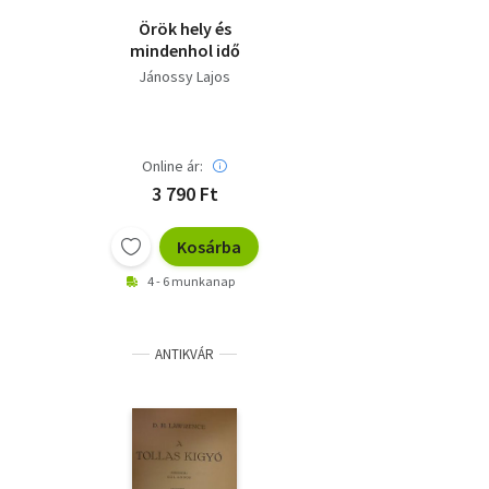
Örök hely és
mindenhol idő
Jánossy Lajos
Online ár:
3 790 Ft
Kosárba
4 - 6 munkanap
ANTIKVÁR