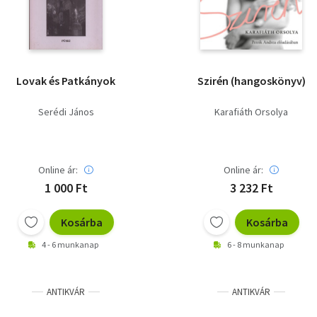
Lovak és Patkányok
Szirén (hangoskönyv)
Serédi János
Karafiáth Orsolya
Online ár:
Online ár:
1 000 Ft
3 232 Ft
Kosárba
Kosárba
4 - 6 munkanap
6 - 8 munkanap
ANTIKVÁR
ANTIKVÁR