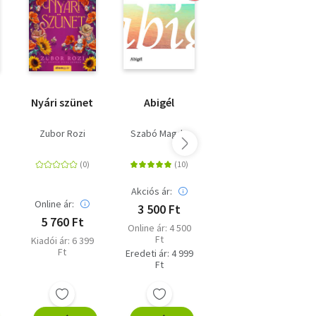
Nyári szünet
Abigél
Kiváló testek
Zubor Rozi
Szabó Magda
Tompa Andrea
Akciós ár:
Online ár:
Online ár:
3 500 Ft
5 760 Ft
6 750 Ft
Online ár: 4 500
Ft
Kiadói ár: 6 399
Kiadói ár: 7 499
Ft
Ft
Eredeti ár: 4 999
Ft