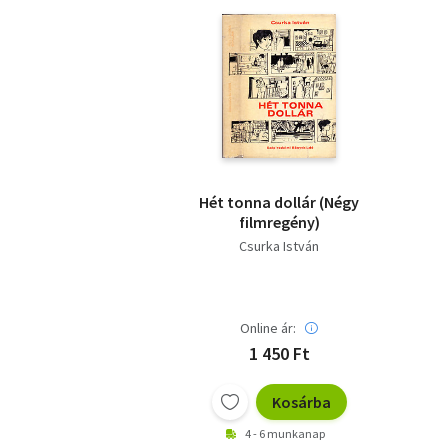
Hét tonna dollár (Négy
filmregény)
Csurka István
Online ár:
1 450 Ft
Kosárba
4 - 6 munkanap