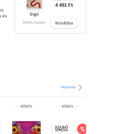
4 491 Ft
tos
Digó
s és
Kosárba
Péterfy Gergely
Teljes lista
KÖNYV
KÖNYV
KÖNYV
%
ÚJ