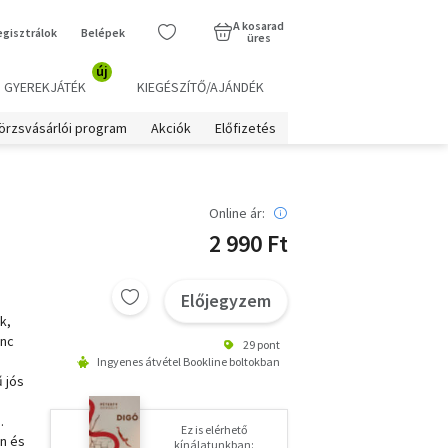
A kosarad
egisztrálok
Belépek
üres
új
GYEREKJÁTÉK
KIEGÉSZÍTŐ/AJÁNDÉK
örzsvásárlói program
Akciók
Előfizetés
Online ár:
2 990 Ft
Előjegyzem
k,
enc
29 pont
Ingyenes átvétel Bookline boltokban
ű jós
.
Ez is elérhető
n és
kínálatunkban: