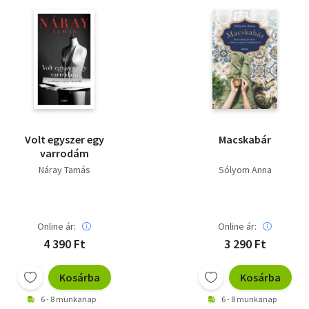
Volt egyszer egy
Macskabár
varrodám
Náray Tamás
Sólyom Anna
Online ár:
Online ár:
4 390 Ft
3 290 Ft
Kosárba
Kosárba
6 - 8 munkanap
6 - 8 munkanap