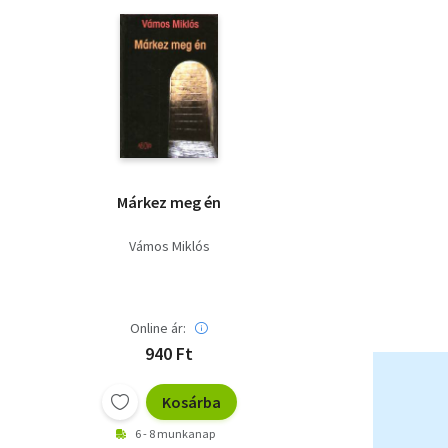
Márkez meg én
Vámos Miklós
Online ár:
940 Ft
Kosárba
6 - 8 munkanap