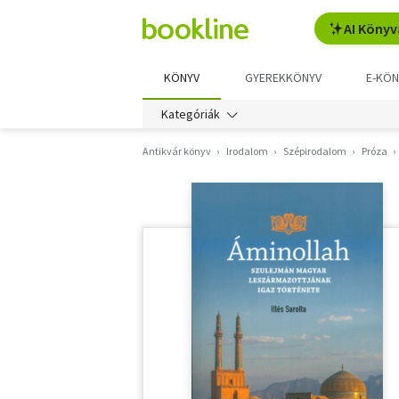
AI Könyv
KÖNYV
GYEREKKÖNYV
E-KÖN
Kategóriák
Antikvár könyv
Irodalom
Szépirodalom
Próza