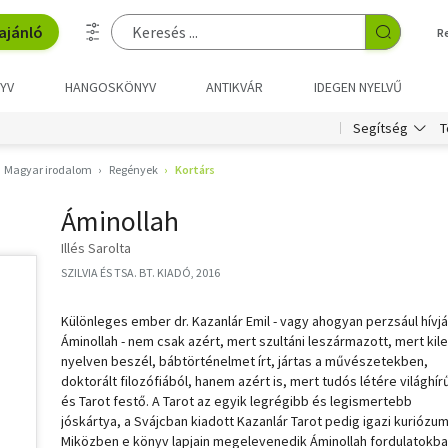
ajánló
R
YV
HANGOSKÖNYV
ANTIKVÁR
IDEGEN NYELVŰ
T
Segítség
Magyar irodalom
Regények
Kortárs
Áminollah
Illés Sarolta
SZILVIA ÉS TSA. BT. KIADÓ, 2016
Különleges ember dr. Kazanlár Emil - vagy ahogyan perzsául hívjá
Áminollah - nem csak azért, mert szultáni leszármazott, mert kil
nyelven beszél, bábtörténelmet írt, jártas a művészetekben,
doktorált filozófiából, hanem azért is, mert tudós létére világhír
és Tarot festő. A Tarot az egyik legrégibb és legismertebb
jóskártya, a Svájcban kiadott Kazanlár Tarot pedig igazi kuriózum
Miközben e könyv lapjain megelevenedik Áminollah fordulatokba