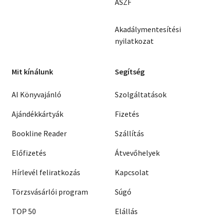
ÁSZF
Akadálymentesítési
nyilatkozat
Mit kínálunk
Segítség
AI Könyvajánló
Szolgáltatások
Ajándékkártyák
Fizetés
Bookline Reader
Szállítás
Előfizetés
Átvevőhelyek
Hírlevél feliratkozás
Kapcsolat
Törzsvásárlói program
Súgó
TOP 50
Elállás