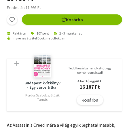
Eredeti ár: 11 995 Ft
Kosárba
Raktáron
107 pont
2 - 3 munkanap
Ingyenes átvétel Bookline boltokban
Tedd kosárba mindkettőt egy
gombnyomással!
A kettő együtt:
Budapest kvízkönyv
16 187 Ft
- Egy város titkai
Kordos Szabolcs, Glózik
Kosárba
Tamás
Az Assassin's Creed mára a világ egyik leghatalmasabb,