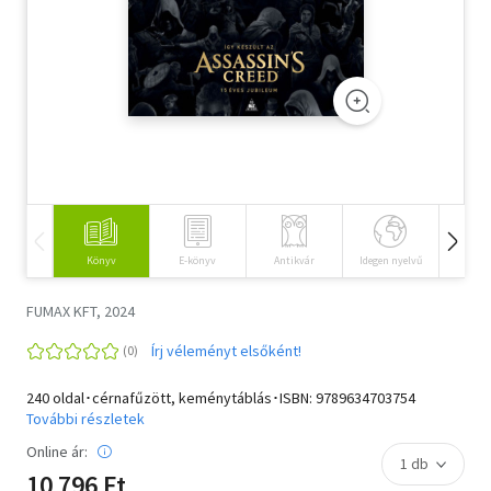
Szótár, nyelvkönyv
Tankönyv, segédkönyv
Társadalomtudomány
Természettudomány
Történelem
Könyv
E-könyv
Antikvár
Idegen nyelvű
Hangos
Vallás
FUMAX KFT, 2024
Írj véleményt elsőként!
240 oldal･cérnafűzött, keménytáblás･ISBN:
9789634703754
További részletek
Online ár:
10 796 Ft