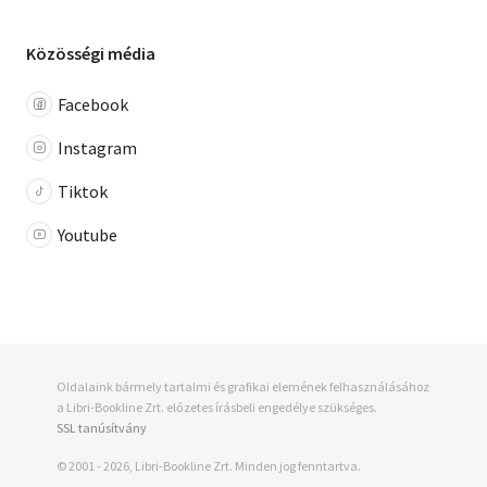
Közösségi média
Facebook
Instagram
Tiktok
Youtube
Oldalaink bármely tartalmi és grafikai elemének felhasználásához
a Libri-Bookline Zrt. előzetes írásbeli engedélye szükséges.
SSL tanúsítvány
© 2001 - 2026, Libri-Bookline Zrt. Minden jog fenntartva.