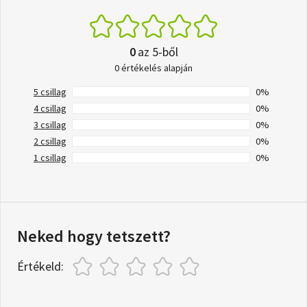
0
az 5-ből
0 értékelés alapján
5 csillag
0%
4 csillag
0%
3 csillag
0%
2 csillag
0%
1 csillag
0%
Neked hogy tetszett?
Értékeld: