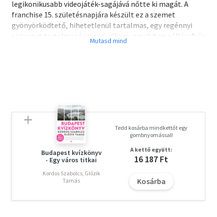
legikonikusabb videojáték-sagájává nőtte ki magát. A
franchise 15. születésnapjára készült ez a szemet
gyönyörködtető, hihetetlenül tartalmas, egy regénnyi
szöveget tartalmazó ünnepi album, amelyben a Ubisoft és
az Assassin's Creed kulcsfigurái mesélik el az egyes
játékok készítésének lenyűgöző történetét.
Az izgalmas háttérinformációkat és kulisszatitkokat
feltáró szöveget a másfél évtizednyi fejlesztés során
készült számtalan, szebbnél szebb grafika, festmény,
vázlat és tanulmánykép ékesíti, miközben a sorozat
múltbeli és mostani alkotói mesélik el saját szavaikkal,
Tedd kosárba mindkettőt egy
hogyan is írtak - szó szerint - történelmet.
gombnyomással!
A kettő együtt:
Fedezd fel te is a 15 éves Assassin's Creed titkait!
Budapest kvízkönyv
16 187 Ft
- Egy város titkai
Kordos Szabolcs, Glózik
Kosárba
Tamás