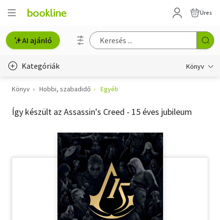
Üres
AI ajánló
Kategóriák
Könyv
Könyv
Hobbi, szabadidő
Egyéb
Életmód, egészség
Így készült az Assassin's Creed - 15 éves jubileum
Erotika
Gyermek- és ifjúsági
Hobbi, szabadidő
Irodalom
Művészet
Szakkönyv