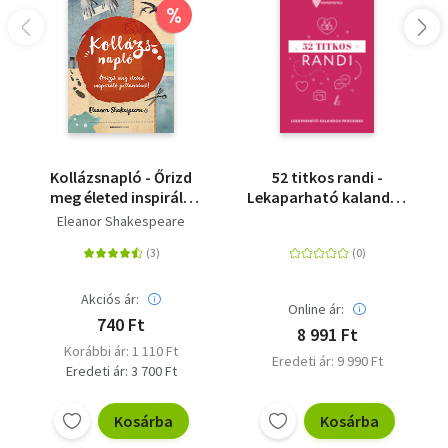
%
Kollázsnapló - Őrizd
52 titkos randi -
meg életed inspiráló
Lekaparható kalandok
pillanatait!
pároknak
Eleanor Shakespeare
Akciós ár:
Online ár:
740 Ft
8 991 Ft
Korábbi ár: 1 110 Ft
Eredeti ár: 9 990 Ft
Eredeti ár: 3 700 Ft
Kosárba
Kosárba