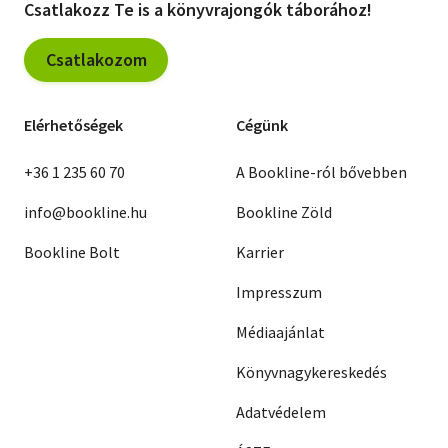
Csatlakozz Te is a könyvrajongók táborához!
Csatlakozom
Elérhetőségek
Cégünk
+36 1 235 60 70
A Bookline-ról bővebben
info@bookline.hu
Bookline Zöld
Bookline Bolt
Karrier
Impresszum
Médiaajánlat
Könyvnagykereskedés
Adatvédelem