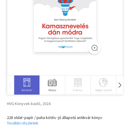
Szótár, nyelvkönyv
Tankönyv, segédkönyv
Társadalomtudomány
Természettudomány
Történelem
Vallás
Antikvár
Könyv
E-könyv
Idegen nyelvű
Hangos
HVG Könyvek kiadó, 2024
228 oldal･papír / puha kötés･jó állapotú antikvár könyv
További részletek