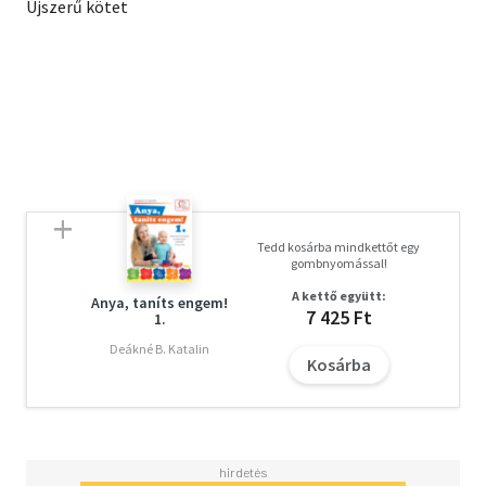
Újszerű kötet
Tedd kosárba mindkettőt egy
gombnyomással!
A kettő együtt:
Anya, taníts engem!
7 425 Ft
1.
Deákné B. Katalin
Kosárba