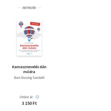
ANTIKVÁR
Kamasznevelés dán
módra
Iben Dissing Sandahl
Online ár:
3 150 Ft