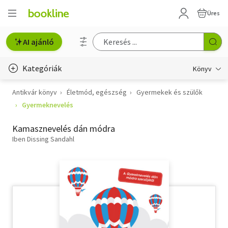
Üres
AI ajánló
Kategóriák
Könyv
Antikvár könyv
Életmód, egészség
Gyermekek és szülők
Életmód, egészség
Gyermeknevelés
Erotika
Kamasznevelés dán módra
Gyermek- és ifjúsági
Iben Dissing Sandahl
Hobbi, szabadidő
Irodalom
Művészet
Szakkönyv