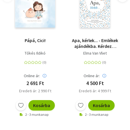
Pápá, Cici!
Apa, kérlek... - Emlékek
ajándékba. Kérdezz-
felelek a régi időkről,
Tőkés Ildikó
Elma Van Vliet
napjainkról és sok
minden másról.
Online ár:
Online ár:
2 691 Ft
4 500 Ft
Eredeti ár: 2 990 Ft
Eredeti ár: 4 999 Ft
Kosárba
Kosárba
2 - 3 munkanap
2 - 3 munkanap