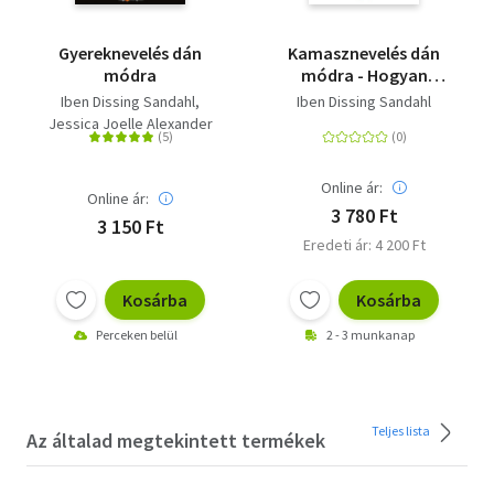
Gyereknevelés dán
Kamasznevelés dán
módra
módra - Hogyan
támogassuk
Iben Dissing Sandahl
Iben Dissing Sandahl
gyerekeinket, hogy
Jessica Joelle Alexander
magabiztos és
kiegyensúlyozott
felnőttekké váljanak?
Online ár:
Online ár:
3 780 Ft
3 150 Ft
Eredeti ár: 4 200 Ft
Kosárba
Kosárba
Perceken belül
2 - 3 munkanap
Teljes lista
Az általad megtekintett termékek