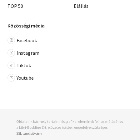
TOP 50
Elállás
Közösségi média
Facebook
Instagram
Tiktok
Youtube
Oldalaink bármely tartalmi és grafikai elemének felhasználásához
a Libri-Bookline Zrt. előzetes írásbeli engedélye szükséges.
SSL tanúsítvány