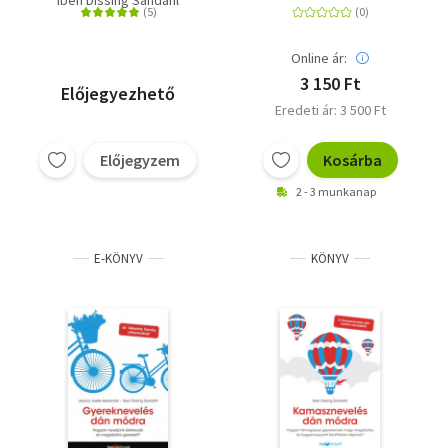
gyereket a szabad
játék segítségével
Online ár:
3 150 Ft
Előjegyezhető
Eredeti ár: 3 500 Ft
Előjegyzem
Kosárba
2 - 3 munkanap
E-KÖNYV
KÖNYV