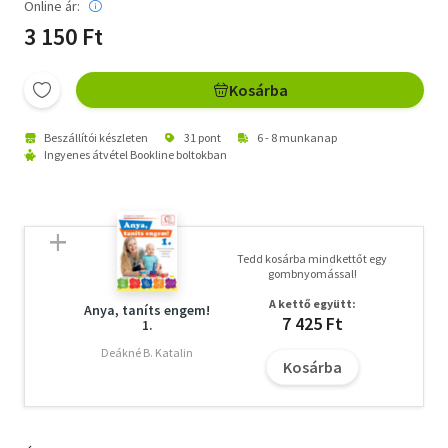
Online ár:
3 150 Ft
Kosárba
Beszállítói készleten
31 pont
6 - 8 munkanap
Ingyenes átvétel Bookline boltokban
Tedd kosárba mindkettőt egy
gombnyomással!
A kettő együtt:
Anya, taníts engem!
7 425 Ft
1.
Deákné B. Katalin
Kosárba