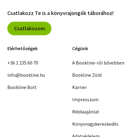
Csatlakozz Te is a könyvrajongók táborához!
Csatlakozom
Elérhetőségek
Cégünk
+36 1 235 60 70
A Bookline-ról bővebben
info@bookline.hu
Bookline Zöld
Bookline Bolt
Karrier
Impresszum
Médiaajánlat
Könyvnagykereskedés
Adatvédelem