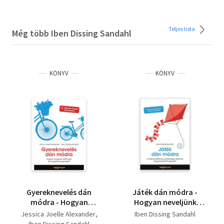
Teljes lista
Még több Iben Dissing Sandahl
KÖNYV
KÖNYV
Gyereknevelés dán
Játék dán módra -
módra - Hogyan
Hogyan neveljünk
neveljünk életrevaló és
kiegyensúlyozott,
Jessica Joelle Alexander
Iben Dissing Sandahl
magabiztos gyereket?
érzelmileg rugalmas
Iben Dissing Sandahl