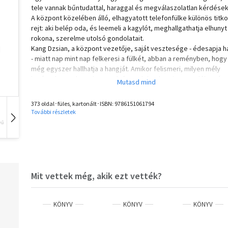
tele vannak bűntudattal, haraggal és megválaszolatlan kérdések
A központ közelében álló, elhagyatott telefonfülke különös titko
rejt: aki belép oda, és leemeli a kagylót, meghallgathatja elhunyt
rokona, szerelme utolsó gondolatait.
Kang Dzsian, a központ vezetője, saját vesztesége - édesapja ha
- miatt nap mint nap felkeresi a fülkét, abban a reményben, hogy
még egyszer hallhatja a hangját. Amikor felismeri, milyen mély
hatással vannak ezek az utolsó gondolatok az itt maradókra, úg
dönt, beépíti a fülkét a pszichológiai boncolás, a traumafeldolg
a gyógyítás és gyógyulás folyamatába. A cél nem a múlt
373 oldal･füles, kartonált･ISBN:
9786151061794
megváltoztatása, hanem a megértés: annak feltárása, mi vezete
További részletek
tragédiához, és hogyan lehet együtt élni a következményekkel 
vű
Hangoskönyv
Film
Zene
az elveszített szerettünk hiányával.
Olvasd el mások véleményét is!
Mit vettek még, akik ezt vették?
KÖNYV
KÖNYV
KÖNYV