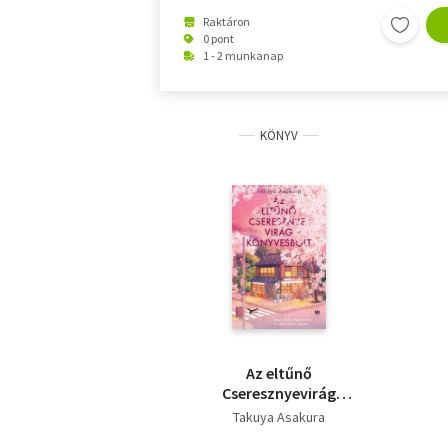
Raktáron
0 pont
1 - 2 munkanap
KÖNYV
Az eltűnő
Cseresznyevirág
Könyvesbolt
Takuya Asakura