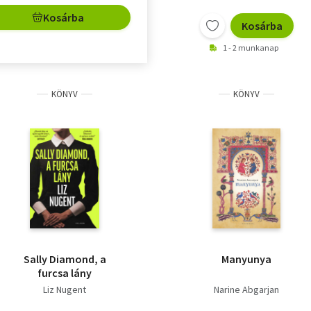
Kosárba
Kosárba
1 - 2 munkanap
KÖNYV
KÖNYV
Sally Diamond, a
Manyunya
furcsa lány
Liz Nugent
Narine Abgarjan