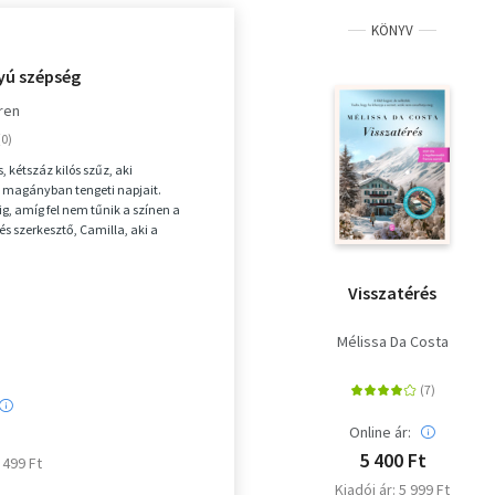
KÖNYV
yú szépség
ren
, kétszáz kilós szűz, aki
 magányban tengeti napjait.
g, amíg fel nem tűnik a színen a
s szerkesztő, Camilla, aki a
rkőzve meggyőzi, hogy...
Visszatérés
Mélissa Da Costa
Online ár:
5 400 Ft
5 499 Ft
Kiadói ár: 5 999 Ft