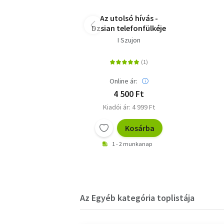
Az utolsó hívás -
Dzsian telefonfülkéje
I Szujon
Online ár:
4 500 Ft
Kiadói ár: 4 999 Ft
Kosárba
1 - 2 munkanap
Az Egyéb kategória toplistája