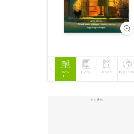
Könyv
E-könyv
Antikvár
Idegen nyel
1 db