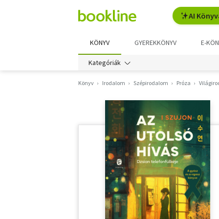
AI Könyv
KÖNYV
GYEREKKÖNYV
E-KÖN
Kategóriák
Könyv
Irodalom
Szépirodalom
Próza
Világir