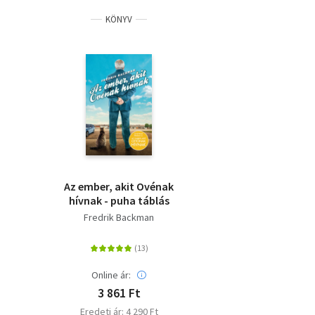
KÖNYV
Az ember, akit Ovénak
hívnak - puha táblás
Fredrik Backman
Online ár:
3 861 Ft
Eredeti ár: 4 290 Ft