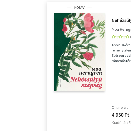
KÖNYV
Nehézsúl
Moa Herng
Annie 34 éves
reménytelen
Egészen addi
rámenős tévé
bizalmába fé
Online ár:
4 950 Ft
Kiadói ár: 