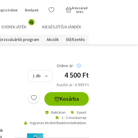
A kosarad
egisztrálok
Belépek
üres
új
GYEREKJÁTÉK
KIEGÉSZÍTŐ/AJÁNDÉK
örzsvásárlói program
Akciók
Előfizetés
Online ár:
4 500 Ft
Kiadói ár: 4 999 Ft
Kosárba
Raktáron
0 pont
1 - 2 munkanap
Ingyenes átvétel Bookline boltokban
ik
és