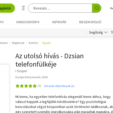
ajánló
R
YV
HANGOSKÖNYV
ANTIKVÁR
IDEGEN NYELVŰ
T
Segítség
odalom
Regények
Kortárs
Egyéb
Az utolsó hívás - Dzsian
telefonfülkéje
I Szujon
Európa Könyvkiadó, 2026
Olvasói vélemények (1)
Mi lenne, ha egyetlen telefonhívás elegendő lenne ahhoz, hogy
választ kapjunk a legfájóbb kérdéseinkre? Egy pszichológiai
boncolásokat végző központban azok történetei találkoznak, ak
egy szeretett személy öngyilkossága után maradtak magukra, 