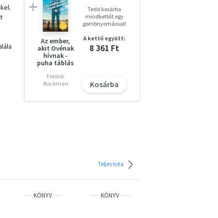
kel.
Tedd kosárba
t
mindkettőt egy
gombnyomással!
A kettő együtt:
Az ember,
lála
8 361 Ft
akit Ovénak
hívnak -
puha táblás
y
Fredrik
Kosárba
Backman
ozás,
tt a
és
Teljes lista
KÖNYV
KÖNYV
KÖNYV