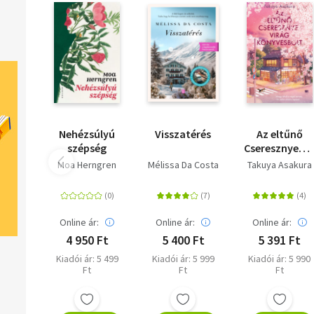
Nehézsúlyú
Visszatérés
Az eltűnő
szépség
Cseresznyevir
Könyvesbolt
Moa Herngren
Mélissa Da Costa
Takuya Asakura
Online ár:
Online ár:
Online ár:
4 950 Ft
5 400 Ft
5 391 Ft
Kiadói ár: 5 499
Kiadói ár: 5 999
Kiadói ár: 5 990
Ft
Ft
Ft