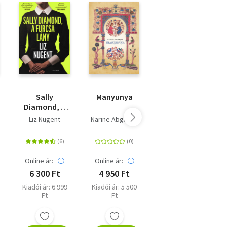
Sally
Manyunya
Az éj
ág
Diamond, a
szerelmesei
furcsa lány
Liz Nugent
Narine Abgarjan
Kavakami Mieko
Online ár:
Online ár:
Online ár:
6 300 Ft
4 950 Ft
4 050 Ft
Kiadói ár: 6 999
Kiadói ár: 5 500
Eredeti ár: 4 499
Ft
Ft
Ft