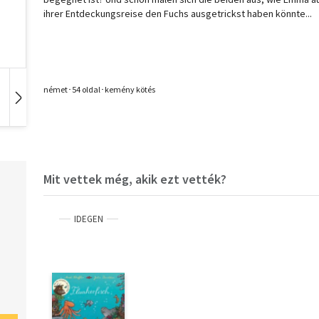
ihrer Entdeckungsreise den Fuchs ausgetrickst haben könnte...
német･54 oldal･kemény kötés
Hangoskönyv
Film
Zene
Mit vettek még, akik ezt vették?
IDEGEN