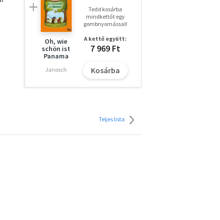
Tedd kosárba
mindkettőt egy
gombnyomással!
A kettő együtt:
Oh, wie
7 969 Ft
schön ist
Panama
Kosárba
Janosch
Teljes lista