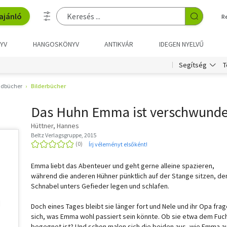
ajánló
R
YV
HANGOSKÖNYV
ANTIKVÁR
IDEGEN NYELVŰ
T
Segítség
ndbücher
Bilderbücher
Das Huhn Emma ist verschwund
Hüttner, Hannes
Beltz Verlagsgruppe, 2015
Írj véleményt elsőként!
Emma liebt das Abenteuer und geht gerne alleine spazieren,
während die anderen Hühner pünktlich auf der Stange sitzen, de
Schnabel unters Gefieder legen und schlafen.
Doch eines Tages bleibt sie länger fort und Nele und ihr Opa fra
sich, was Emma wohl passiert sein könnte. Ob sie etwa dem Fuc
begegnet ist? Und schon malen sich die beiden aus, wie Emma a