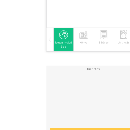
Idegen nyelvű
Könyv
E-könyv
Antikvár
1 db