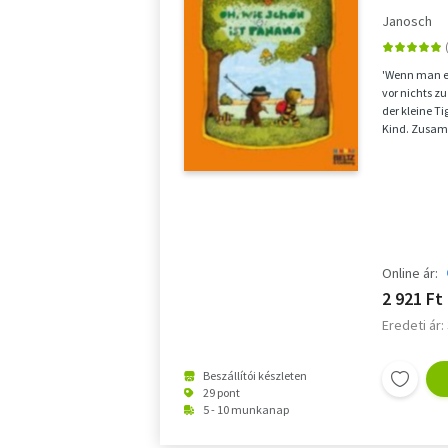
der klein
Janosch
Vierfarbi
'Wenn man e
vor nichts zu
der kleine Ti
Kind. Zusam
stark, stark w
Online ár:
2 921 Ft
Eredeti ár:
Beszállítói készleten
29 pont
5 - 10 munkanap