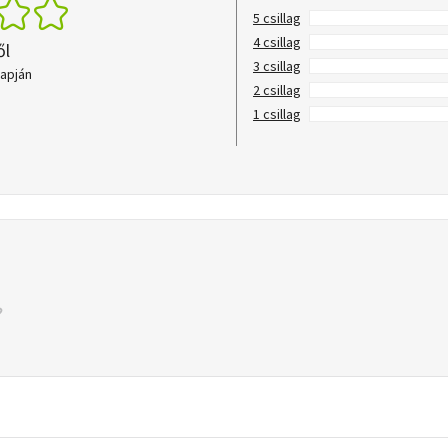
5 csillag
4 csillag
ől
3 csillag
lapján
2 csillag
1 csillag