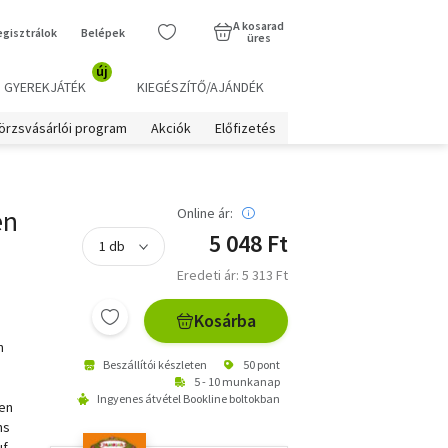
A kosarad
egisztrálok
Belépek
üres
új
GYEREKJÁTÉK
KIEGÉSZÍTŐ/AJÁNDÉK
örzsvásárlói program
Akciók
Előfizetés
en
Online ár:
5 048 Ft
Eredeti ár: 5 313 Ft
Kosárba
n
Beszállítói készleten
50 pont
5 - 10 munkanap
Ingyenes átvétel Bookline boltokban
gen
hs
uf