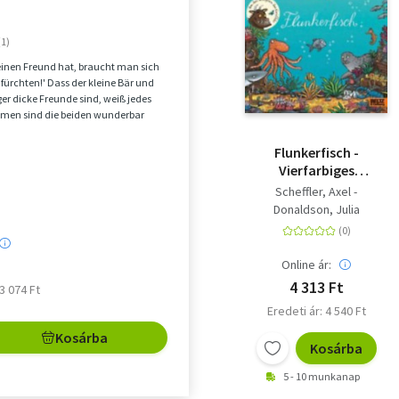
e Bär nach Panama reisen.
ges Bilderbuch
inen Freund hat, braucht man sich
 fürchten!' Dass der kleine Bär und
ger dicke Freunde sind, weiß jedes
men sind die beiden wunderbar
...
Flunkerfisch -
Vierfarbiges
Pappbilderbuch
Scheffler, Axel -
Donaldson, Julia
Online ár:
4 313 Ft
 3 074 Ft
Eredeti ár: 4 540 Ft
Kosárba
Kosárba
5 - 10 munkanap