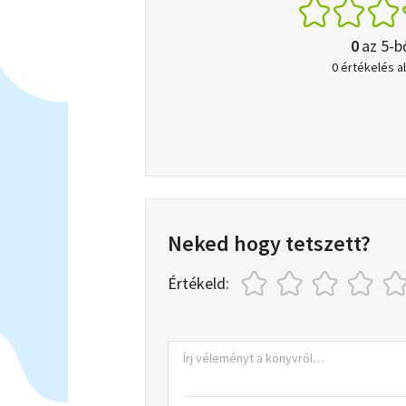
0
az 5-b
0 értékelés a
Neked hogy tetszett?
Értékeld: