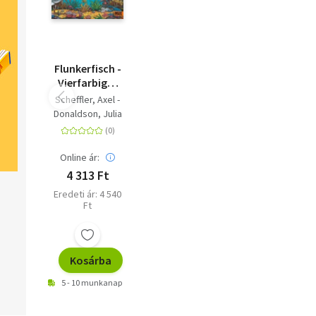
Flunkerfisch -
Vierfarbiges
Pappbilderbuch
Scheffler, Axel -
Donaldson, Julia
Online ár:
4 313 Ft
Eredeti ár: 4 540
Ft
Kosárba
5 - 10 munkanap