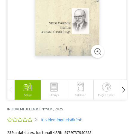
Szótár, nyelvkönyv
Tankönyv, segédkönyv
Társadalomtudomány
Természettudomány
Történelem
Vallás
Könyv
E-könyv
Antikvár
Idegen nyelvű
Hangos
IRODALMI JELEN KÖNYVEK, 2025
Írj véleményt elsőként!
239 oldal･füles, kartonált･ISBN:
9789737940285