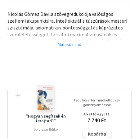
Nicolás Gómez Dávila szövegredukciója valóságos
szellemi akupunktúra, intellektuális tűszúrások mesteri
szisztémája, axiomatikus pontossággal és káprázatos
szemléletességgel. Tartalmi maximalizmusának és
formai minimalizmusának tökéletes kifejezési formája az
aforizma. Gondolatkristályainak legközelebbi rokonai
formailag, stilárisan és szellemileg is La Bruyére, La
Rochefoucauld, Rivarol és főképp Montaigne, Pascal
művei.
Tedd kosárba mindkettőt egy
gombnyomással!
A kettő együtt:
"Hogyan segítsek én
7 740 Ft
terajtad?"
Boldizsár Ildikó
Kosárba