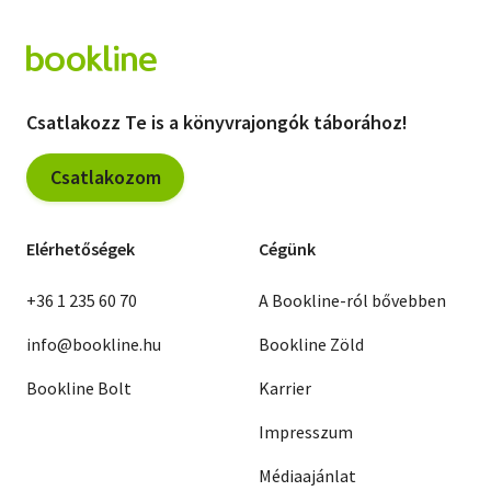
Csatlakozz Te is a könyvrajongók táborához!
Csatlakozom
Elérhetőségek
Cégünk
+36 1 235 60 70
A Bookline-ról bővebben
info@bookline.hu
Bookline Zöld
Bookline Bolt
Karrier
Impresszum
Médiaajánlat