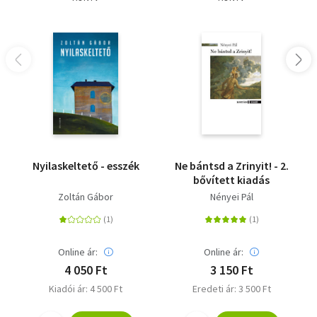
Nyilaskeltető - esszék
Ne bántsd a Zrinyit! - 2.
bővített kiadás
Zoltán Gábor
Nényei Pál
Online ár:
Online ár:
4 050 Ft
3 150 Ft
Kiadói ár: 4 500 Ft
Eredeti ár: 3 500 Ft