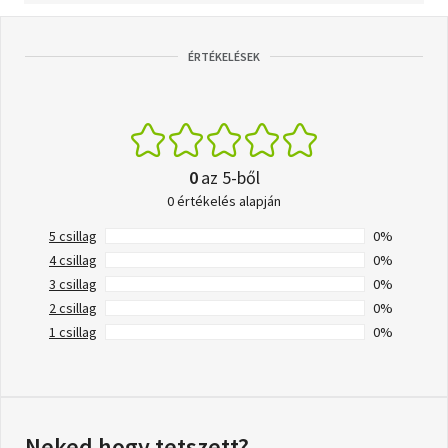
ÉRTÉKELÉSEK
0
az 5-ből
0 értékelés alapján
5 csillag
0%
4 csillag
0%
3 csillag
0%
2 csillag
0%
1 csillag
0%
Neked hogy tetszett?