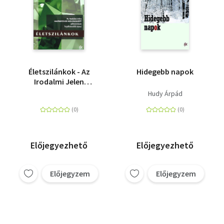
Életszilánkok - Az
Hidegebb napok
Irodalmi Jelen
Lezáratlan
Hudy Árpád
Holokauszt
pályázatának
legsikeresebb írásai
Előjegyezhető
Előjegyezhető
Előjegyzem
Előjegyzem