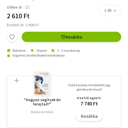
Online ár:
2 610 Ft
Eredeti ár: 2 900 Ft
Kosárba
Raktáron
26 pont
2 - 3 munkanap
Ingyenes átvétel Bookline boltokban
Tedd kosárba mindkettőt egy
gombnyomással!
A kettő együtt:
"Hogyan segítsek én
7 740 Ft
terajtad?"
Boldizsár Ildikó
Kosárba