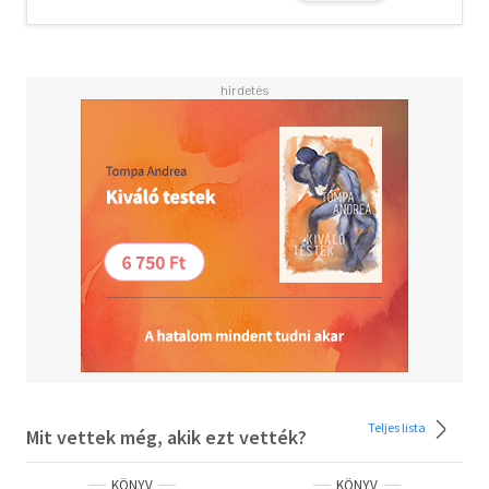
Teljes lista
Mit vettek még, akik ezt vették?
KÖNYV
KÖNYV