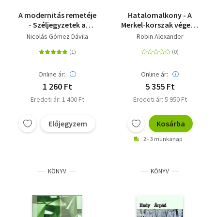
A modernitás remetéje
Hatalomalkony - A
- Széljegyzetek a
Merkel-korszak vége és
töredékek
a német politika
Nicolás Gómez Dávila
Robin Alexander
katedrálisához
drámája
Online ár:
Online ár:
1 260 Ft
5 355 Ft
Eredeti ár: 1 400 Ft
Eredeti ár: 5 950 Ft
Előjegyzem
Kosárba
2 - 3 munkanap
KÖNYV
KÖNYV