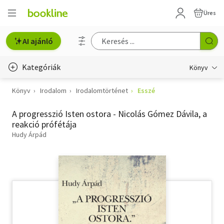
Üres
AI ajánló
Kategóriák
Könyv
Könyv
Irodalom
Irodalomtörténet
Esszé
Életmód, egészség
A progresszió Isten ostora - Nicolás Gómez Dávila, a
Erotika
reakció prófétája
Gyermek- és ifjúsági
Hudy Árpád
Hobbi, szabadidő
Irodalom
Művészet
Szakkönyv