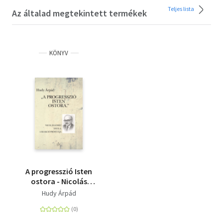
Teljes lista
Az általad megtekintett termékek
KÖNYV
A progresszió Isten
ostora - Nicolás
Gómez Dávila, a
Hudy Árpád
reakció prófétája