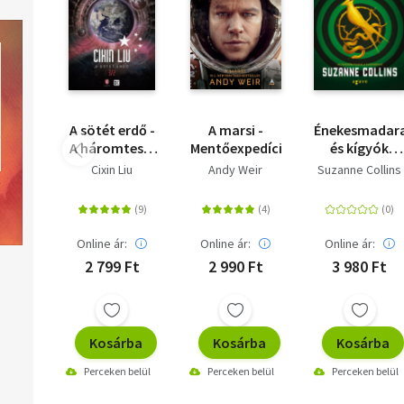
A sötét erdő -
A marsi -
Énekesmadar
A háromtest-
Mentőexpedíció
és kígyók
trilógia 2.
balladája
Cixin Liu
Andy Weir
Suzanne Collins
Online ár:
Online ár:
Online ár:
2 799 Ft
2 990 Ft
3 980 Ft
Kosárba
Kosárba
Kosárba
Perceken belül
Perceken belül
Perceken belül