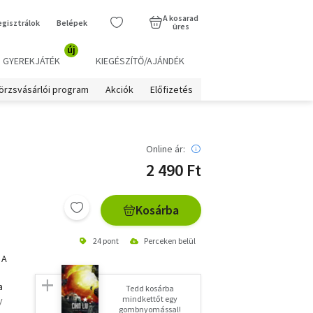
A kosarad
egisztrálok
Belépek
üres
új
GYEREKJÁTÉK
KIEGÉSZÍTŐ/AJÁNDÉK
örzsvásárlói program
Akciók
Előfizetés
Online ár:
2 490 Ft
Kosárba
24 pont
Perceken belül
 A
a
Tedd kosárba
mindkettőt egy
y
gombnyomással!