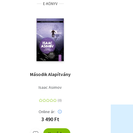
E-KÖNYV
Második Alapítvány
Isaac Asimov
Online ár:
3 490 Ft