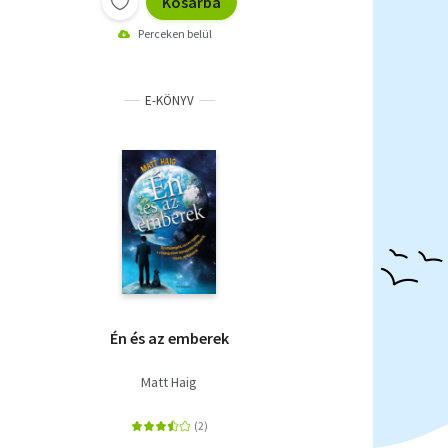
Kosárba
Perceken belül
E-KÖNYV
Én és az emberek
Matt Haig