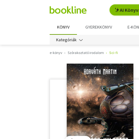
AI Könyv
KÖNYV
GYEREKKÖNYV
E-KÖN
Kategóriák
e-könyv
Szórakoztató irodalom
Sci-fi