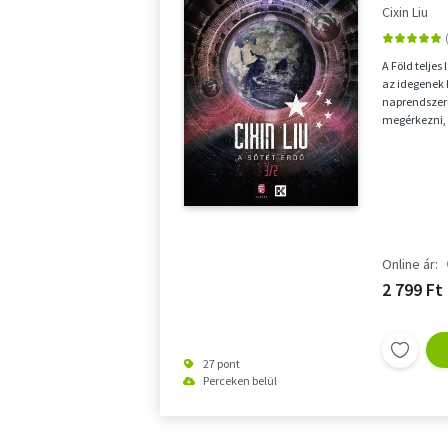
Cixin Liu
A Föld teljes
az idegenek 
naprendszer
megérkezni, 
bolygónkat. A
Online ár:
2 799 Ft
27 pont
Perceken belül