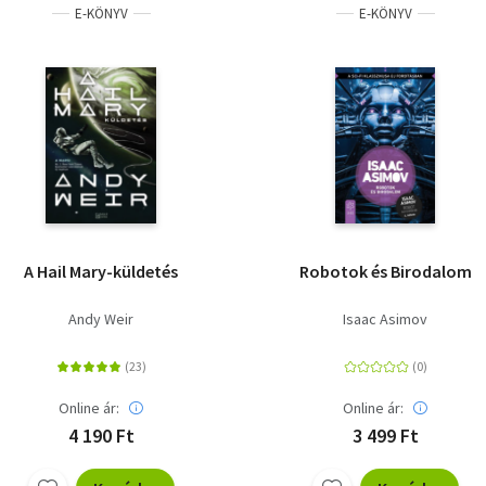
E-KÖNYV
E-KÖNYV
A Hail Mary-küldetés
Robotok és Birodalom
Andy Weir
Isaac Asimov
Online ár:
Online ár:
4 190 Ft
3 499 Ft