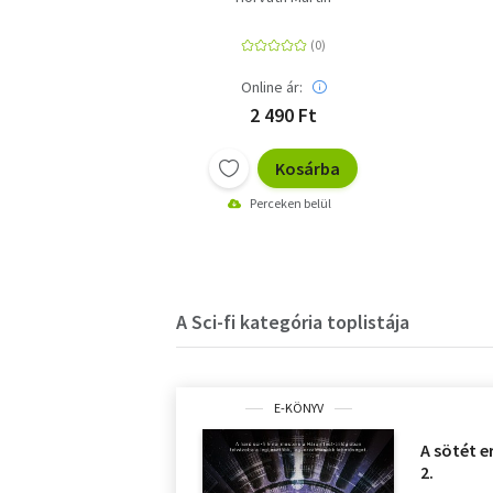
Online ár:
2 490 Ft
Kosárba
Perceken belül
A Sci-fi kategória toplistája
E-KÖNYV
A sötét e
2.