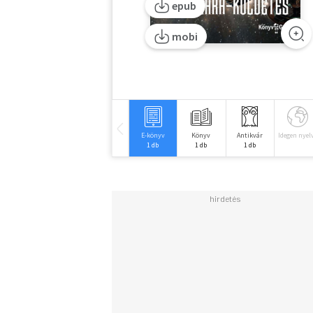
epub
mobi
E-könyv
Könyv
Antikvár
Idegen nyel
1 db
1 db
1 db