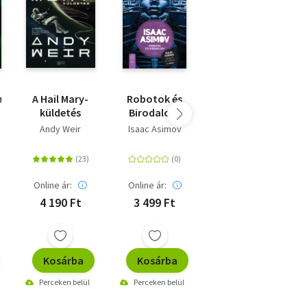
ak
A Hail Mary-
Robotok és
Második
küldetés
Birodalom
Alapítvány
Andy Weir
Isaac Asimov
Isaac Asimov
Online ár:
Online ár:
Online ár:
4 190 Ft
3 499 Ft
3 490 Ft
Kosárba
Kosárba
Kosárba
Perceken belül
Perceken belül
Perceken belül