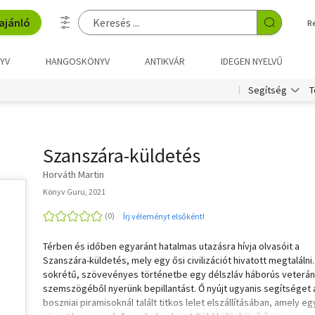
ajánló
R
YV
HANGOSKÖNYV
ANTIKVÁR
IDEGEN NYELVŰ
T
Segítség
Szanszára-küldetés
Horváth Martin
Könyv Guru, 2021
Írj véleményt elsőként!
Térben és időben egyaránt hatalmas utazásra hívja olvasóit a
Szanszára-küldetés, mely egy ősi civilizációt hivatott megtalálni.
sokrétű, szövevényes történetbe egy délszláv háborús veterán
szemszögéből nyerünk bepillantást. Ő nyújt ugyanis segítséget 
boszniai piramisoknál talált titkos lelet elszállításában, amely eg