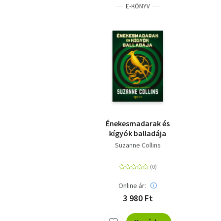
E-KÖNYV
Énekesmadarak és
kígyók balladája
Suzanne Collins
Online ár:
3 980 Ft