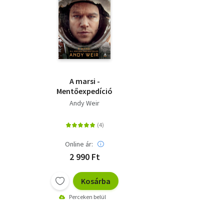
A marsi -
Mentőexpedíció
Andy Weir
Online ár:
2 990 Ft
Kosárba
Perceken belül