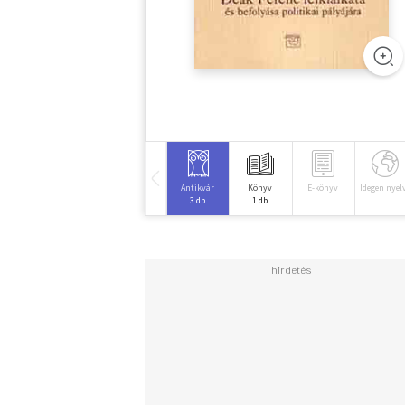
Antikvár
Könyv
E-könyv
Idegen nyel
3 db
1 db