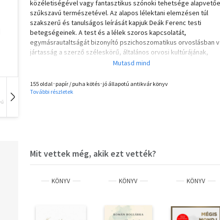
közéletiségével vagy fantasztikus szónoki tehetsége alapvető
szűkszavú természetével. Az alapos lélektani elemzésen túl
szakszerű és tanulságos leírását kapjuk Deák Ferenc testi
betegségeinek. A test és a lélek szoros kapcsolatát,
egymásrautaltságát bizonyító pszichoszomatikus orvoslásban v
jártasság a szerző széleskörű, általános orvosi kultúrájának,
műveltségének szép bizonyítéka. Kiadónk e kötet
megjelentetésével emlékezik Deák Ferenc születésének 200.
évfordulójára.
155 oldal･papír / puha kötés･jó állapotú antikvár könyv
További részletek
vű
Hangoskönyv
Film
Zene
Mit vettek még, akik ezt vették?
KÖNYV
KÖNYV
KÖNYV