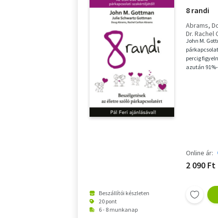
8 randi
Abrams, D
Dr. Rachel
John M. Gott
Julie Schw
párkapcsolat
percig figye
azután 91%-
tartósan is e
Online ár:
2 090 Ft
Beszállítói készleten
20 pont
6 - 8 munkanap