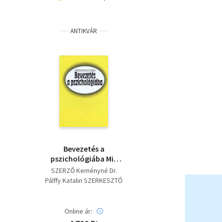
ANTIKVÁR
Bevezetés a
pszichológiába Mit
nyújthat a
SZERZŐ Keményné Dr.
pszichológia az
Pálffy Katalin SZERKESZTŐ
érdeklődőknek?,A
Palojtai Mária Bárány
személyiség,Egyén és
László
csoport,A tanulás,A
Online ár:
motiváció