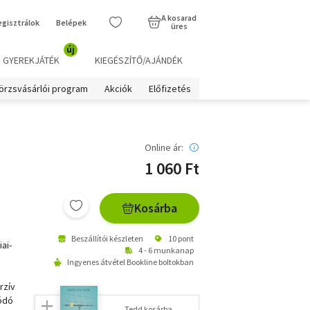
A kosarad
egisztrálok
Belépek
üres
új
GYEREKJÁTÉK
KIEGÉSZÍTŐ/AJÁNDÉK
örzsvásárlói program
Akciók
Előfizetés
Online ár:
1 060 Ft
Kosárba
Beszállítói készleten
10 pont
ai-
4 - 6 munkanap
Ingyenes átvétel Bookline boltokban
rzív
lódó
Tedd kosárba