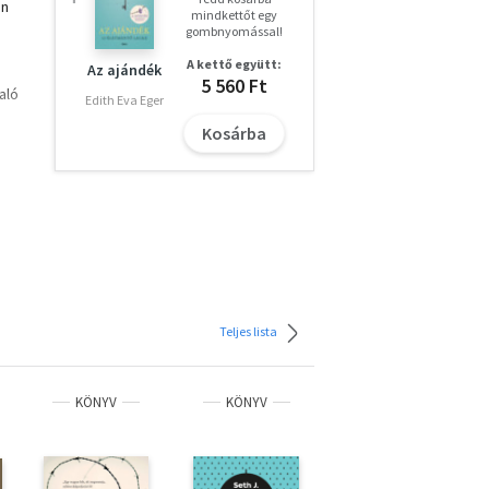
en
mindkettőt egy
gombnyomással!
A kettő együtt:
Az ajándék
5 560 Ft
aló
Edith Eva Eger
Kosárba
Teljes lista
KÖNYV
KÖNYV
KÖNYV
ÚJ