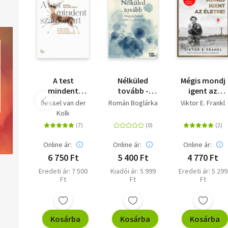
A test
Nélküled
Mégis mondj
mindent
tovább -
igent az
számontart -
Hogyan
életre!
Bessel van der
Román Boglárka
Viktor E. Frankl
Az agy, az
formál
Kolk
elme és a test
minket a
szerepe a
veszteség?
traumafeldolgozásban
Online ár:
Online ár:
Online ár:
6 750 Ft
5 400 Ft
4 770 Ft
Eredeti ár: 7 500
Kiadói ár: 5 999
Eredeti ár: 5 299
Ft
Ft
Ft
Kosárba
Kosárba
Kosárba