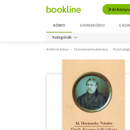
AI Könyv
KÖNYV
GYEREKKÖNYV
E-KÖN
Kategóriák
Antikvár könyv
Társadalomtudomány
Pszichológi