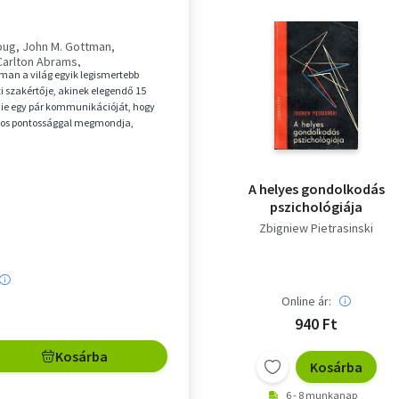
oug
John M. Gottman
 Carlton Abrams
man a világ egyik legismertebb
artz Gottman
i szakértője, akinek elegendő 15
lnie egy pár kommunikációját, hogy
os pontossággal megmondja,
gyütt marad...
A helyes gondolkodás
pszichológiája
Zbigniew Pietrasinski
Online ár:
940 Ft
Kosárba
Kosárba
6 - 8 munkanap