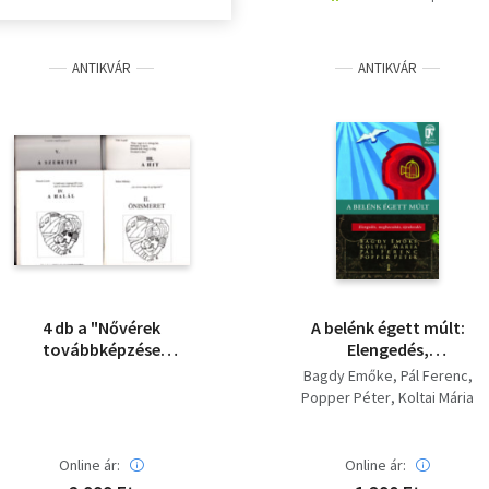
ANTIKVÁR
ANTIKVÁR
4 db a "Nővérek
A belénk égett múlt:
továbbképzése
Elengedés,
Csongrád megyében"
megbocsátás,
Bagdy Emőke
Pál Ferenc
c. sorozatból: II.
újrakezdés
Popper Péter
Koltai Mária
Önismeret + III. A.Hit +
IV. A halál + V. A
szeretet - saját fotó-
Online ár:
Online ár:
újszerűek