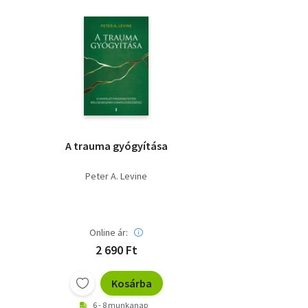
A trauma gyógyítása
Peter A. Levine
Online ár:
2 690 Ft
Kosárba
6 - 8 munkanap