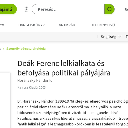
ajánló
R
YV
HANGOSKÖNYV
ANTIKVÁR
IDEGEN NYELVŰ
T
Segítség
a
Személyiségpszichológia
Deák Ferenc lelkialkata és
befolyása politikai pályájára
Horánszky Nándor Id.
Kairosz Kiadó, 2003
Dr. Horánszky Nándor (1899-1976) ideg- és elmeorvos pszichológi
pszichiátriai elemzése Deák Ferencről ma is helytálló. A Haza
bölcsének személyiségében ötvöződött a magánéleti hívő
katolicizmus a klasszikus liberalizmussal, a visszahúzúdó introve
"antik lelkűsége" a legmagasabb körökben is fesztelenül forgo