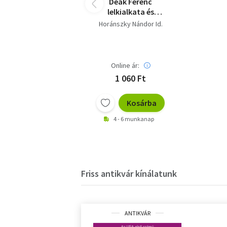
Deák Ferenc
lelkialkata és
befolyása politikai
Horánszky Nándor Id.
pályájára
Online ár:
1 060 Ft
Kosárba
4 - 6 munkanap
Friss antikvár kínálatunk
ANTIKVÁR