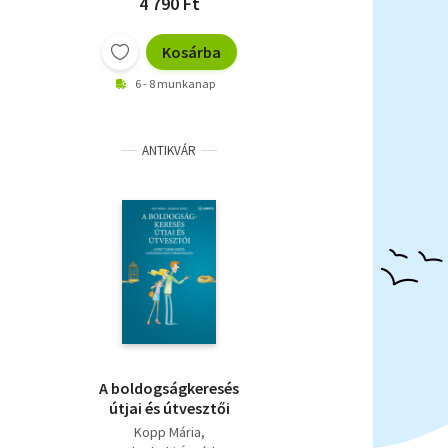
4 790 Ft
Kosárba
6 - 8 munkanap
ANTIKVÁR
A boldogságkeresés
útjai és útvesztői
Kopp Mária