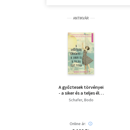
ANTIKVÁR
A győztesek törvényei
- a siker és a teljes élet
titka
Schafer, Bodo
Online ár: