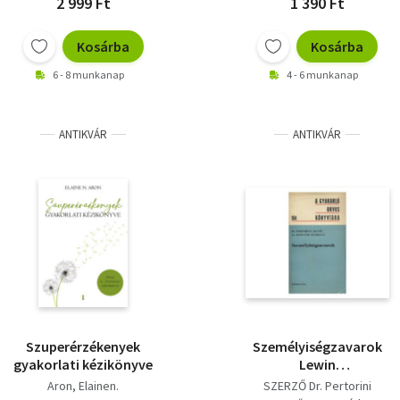
2 999 Ft
1 390 Ft
Kosárba
Kosárba
6 - 8 munkanap
4 - 6 munkanap
ANTIKVÁR
ANTIKVÁR
Szuperérzékenyek
Személyiségzavarok
gyakorlati kézikönyve
Lewin
személyiségmodellje -
Aron, Elainen.
SZERZŐ Dr. Pertorini
Psychoanalytikus