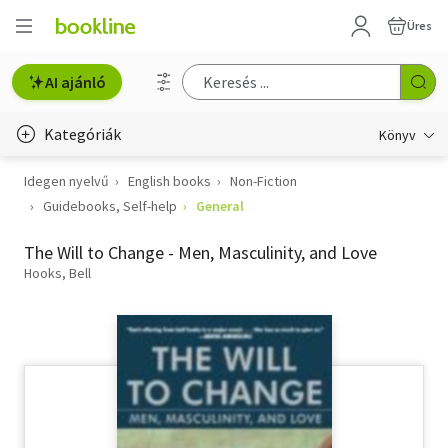
Üres
AI ajánló
Kategóriák
Könyv
Idegen nyelvű
English books
Non-Fiction
Életmód, egészség
Guidebooks, Self-help
General
Erotika
The Will to Change - Men, Masculinity, and Love
Gyermek- és ifjúsági
Hooks, Bell
Hobbi, szabadidő
Irodalom
Művészet
Szakkönyv