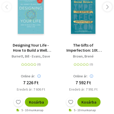
Designing Your Life -
The Gifts of
How to Build a Well-
Imperfection: 10th
Lived, Joyful Life
Anniversary Edition -
Burnett, Bill - Evans, Dave
Brown, Brené
Features a new
foreword and brand-
new tools
Online ár:
Online ár:
7 226 Ft
7 592 Ft
Eredeti ár: 7 606 Ft
Eredeti ár: 7 991 Ft
Kosárba
Kosárba
5 - 10 munkanap
5 - 10 munkanap