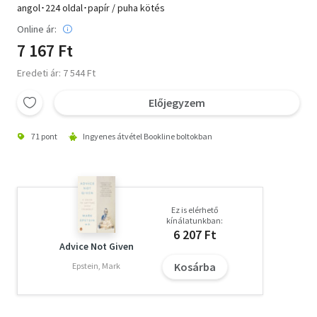
angol･224 oldal･papír / puha kötés
Online ár:
7 167 Ft
Eredeti ár: 7 544 Ft
Előjegyzem
71 pont
Ingyenes átvétel Bookline boltokban
Ez is elérhető
kínálatunkban:
6 207 Ft
Advice Not Given
Kosárba
Epstein, Mark