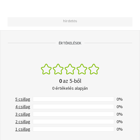
ÉRTÉKELÉSEK
0
az 5-ből
0 értékelés alapján
5 csillag
0%
4 csillag
0%
3 csillag
0%
2 csillag
0%
1 csillag
0%