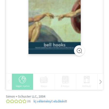
Szótár, nyelvkönyv
Tankönyv, segédkönyv
Társadalomtudomány
Természettudomány
Történelem
Vallás
Idegen nyelvű
Könyv
E-könyv
Antikvár
Hangos
Simon + Schuster LLC, 2004
Írj véleményt elsőként!