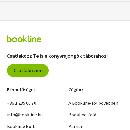
Csatlakozz Te is a könyvrajongók táborához!
Csatlakozom
Elérhetőségek
Cégünk
+36 1 235 60 70
A Bookline-ról bővebben
info@bookline.hu
Bookline Zöld
Bookline Bolt
Karrier