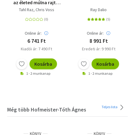
az életed múlna rajta!
- új kiadás - Meggyőzés
Tahl Raz
Chris Voss
Ray Dalio
egy FBI-os
túsztárgyaló
módszereivel
Online ár:
Online ár:
6 741 Ft
8 991 Ft
Kiadói ár: 7 490 Ft
Eredeti ár: 9 990 Ft
Kosárba
Kosárba
1 - 2 munkanap
1 - 2 munkanap
Teljes lista
Még több Hofmeister-Tóth Ágnes
KÖNYV
KÖNYV