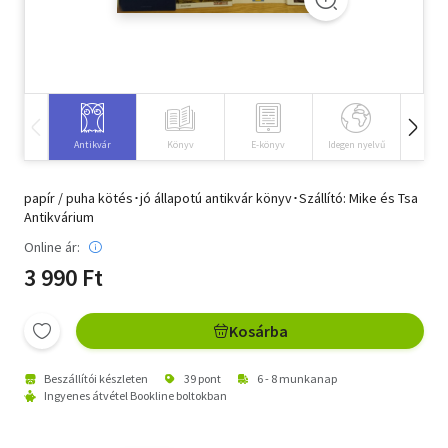
Szótár, nyelvkönyv
Tankönyv, segédkönyv
Társadalomtudomány
Antikvár
Könyv
E-könyv
Idegen nyelvű
Hangos
Természettudomány
papír / puha kötés･jó állapotú antikvár könyv･Szállító: Mike és Tsa
Történelem
Antikvárium
Online ár:
Vallás
3 990 Ft
Kosárba
Beszállítói készleten
39 pont
6 - 8 munkanap
Ingyenes átvétel Bookline boltokban