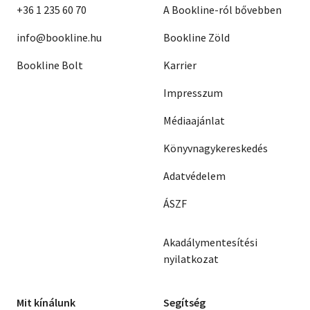
+36 1 235 60 70
A Bookline-ról bővebben
info@bookline.hu
Bookline Zöld
Bookline Bolt
Karrier
Impresszum
Médiaajánlat
Könyvnagykereskedés
Adatvédelem
ÁSZF
Akadálymentesítési
nyilatkozat
Mit kínálunk
Segítség