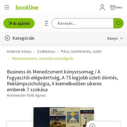
Üres
AI ajánló
Kategóriák
Könyv
Antikvár könyv
Szakkönyv
Pénz, befektetés, üzlet
Életmód, egészség
Menedzsment, vezetési stratégiák
Erotika
Business és Menedzsment könyvcsomag / A
Gyermek- és ifjúsági
fogyasztói elégedettség, A 75 legjobb üzleti döntés,
Reklámpszichológia, A kiemelkedően sikeres
Hobbi, szabadidő
emberek 7 szokása
Hofmeister-Tóth Ágnes
Irodalom
Művészet
Szakkönyv