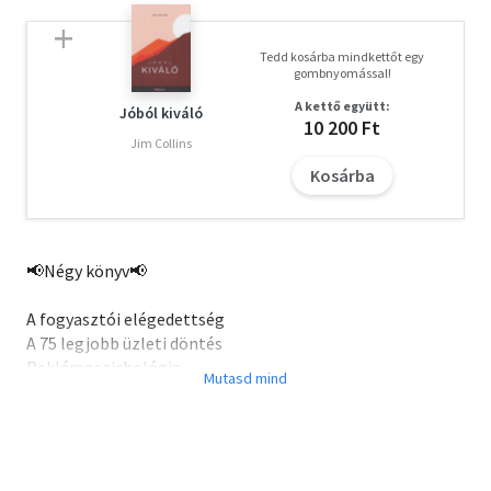
Tedd kosárba mindkettőt egy
gombnyomással!
A kettő együtt:
Jóból kiváló
10 200 Ft
Jim Collins
Kosárba
📢Négy könyv📢
A fogyasztói elégedettség
A 75 legjobb üzleti döntés
Reklámpszichológia
A kiemelkedően sikeres emberek 7 szokása