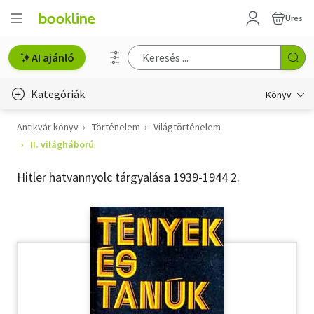
Üres
AI ajánló
Kategóriák
Könyv
Antikvár könyv
Történelem
Világtörténelem
Életmód, egészség
II. világháború
Erotika
Hitler hatvannyolc tárgyalása 1939-1944 2.
Gyermek- és ifjúsági
Hobbi, szabadidő
Irodalom
Művészet
Szakkönyv