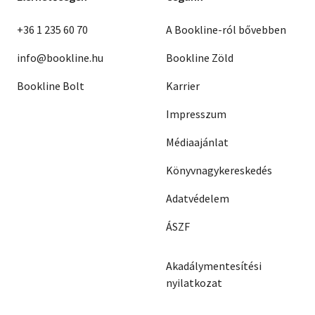
+36 1 235 60 70
A Bookline-ról bővebben
info@bookline.hu
Bookline Zöld
Bookline Bolt
Karrier
Impresszum
Médiaajánlat
Könyvnagykereskedés
Adatvédelem
ÁSZF
Akadálymentesítési
nyilatkozat