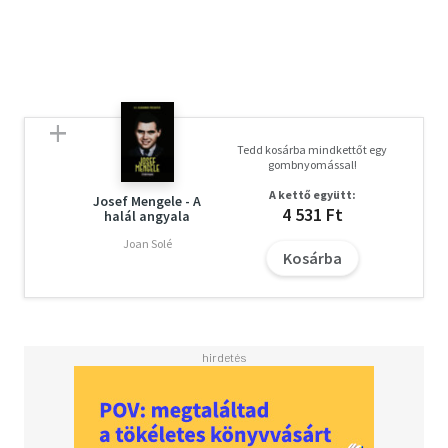
Tedd kosárba mindkettőt egy
gombnyomással!
A kettő együtt:
Josef Mengele - A
4 531 Ft
halál angyala
Joan Solé
Kosárba