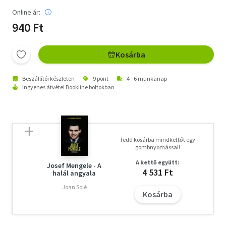
Online ár:
940 Ft
Kosárba
Beszállítói készleten
9 pont
4 - 6 munkanap
Ingyenes átvétel Bookline boltokban
Tedd kosárba mindkettőt egy
gombnyomással!
A kettő együtt:
Josef Mengele - A
4 531 Ft
halál angyala
Joan Solé
Kosárba