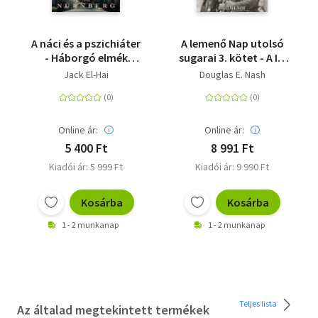
A náci és a pszichiáter
A lemenő Nap utolsó
- Háborgó elmék
sugarai 3. kötet - A IV.
labirintusában
SS-páncéloshadtest
Jack El-Hai
Douglas E. Nash
harcai Budapest és
Bécs között, 1945.
február-május
Online ár:
Online ár:
5 400 Ft
8 991 Ft
Kiadói ár: 5 999 Ft
Kiadói ár: 9 990 Ft
Kosárba
Kosárba
1 - 2 munkanap
1 - 2 munkanap
Teljes lista
Az általad megtekintett termékek