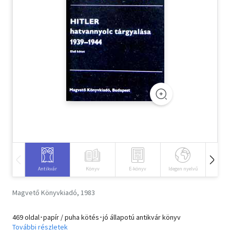
Szótár, nyelvkönyv
Tankönyv, segédkönyv
Társadalomtudomány
Természettudomány
Történelem
Vallás
Antikvár
Könyv
E-könyv
Idegen nyelvű
Hangos
Magvető Könyvkiadó, 1983
469 oldal･papír / puha kötés･jó állapotú antikvár könyv
További részletek