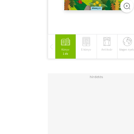
Könyv
E-könyv
Antikvár
Idegen nyel
1 db