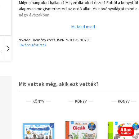
Milyen hangokat hallasz? Milyen illatokat érzel? Ebből a könyvből
alaposan megismerheted az erdő állat- és növényvilágát mind a
négy évszakban.
A gyerekeknek szóló erdei kézikönyv célja arra bátorítani a kics
és nagyokat, hogy több időt töltsenek a szabadban, és sok érd
ötletet kínál arra, hogy milyen kreatív tevékenységekkel lehet
95 oldal･kemény kötés･ISBN:
9789635703708
További részletek
játszva tanulni, és megismerni a környezetünket. Nemcsak a
terepen, de aztán otthon is folytatható a móka és az alkotás a ki
vű
Hangoskönyv
Film
Zene
gyűjtött anyagok felhasználásával.
Mit vettek még, akik ezt vették?
KÖNYV
KÖNYV
KÖNYV