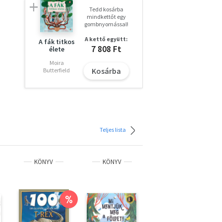
Tedd kosárba
mindkettőt egy
gombnyomással!
A kettő együtt:
A fák titkos
iket
7 808 Ft
élete
ekes
Moira
Kosárba
Butterfield
nt
Teljes lista
KÖNYV
KÖNYV
KÖNYV
%