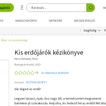
ajánló
R
YV
HANGOSKÖNYV
ANTIKVÁR
IDEGEN NYELVŰ
T
Segítség
Állat- és növényvilág
Kis erdőjárók kézikönyve
Hirschmann, Kris
Álomgyár Kiadó, 2022
Írj véleményt elsőként!
Sorozat:
KÜTYÜK HELYETT
Vár téged az erdő!
Legyen tavasz, nyár, ősz vagy tél, a természetet megismerni
bármikor jó szórakozás. Kelj útra, és fedezd fel az erdőt! Mit lát