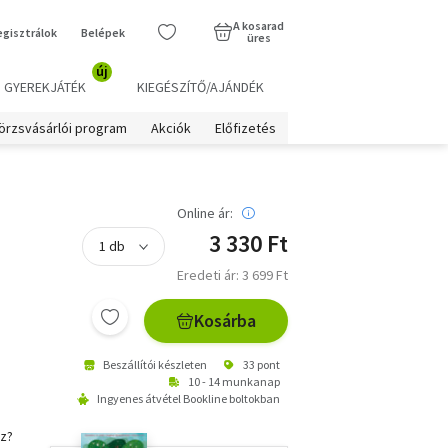
A kosarad
egisztrálok
Belépek
üres
új
GYEREKJÁTÉK
KIEGÉSZÍTŐ/AJÁNDÉK
örzsvásárlói program
Akciók
Előfizetés
Online ár:
3 330 Ft
Eredeti ár: 3 699 Ft
Kosárba
Beszállítói készleten
33 pont
10 - 14 munkanap
Ingyenes átvétel Bookline boltokban
sz?