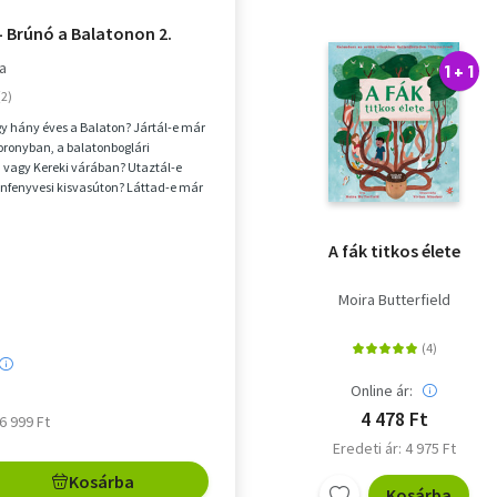
 - Brúnó a Balatonon 2.
ka
1 + 1
y hány éves a Balaton? Jártál-e már
toronyban, a balatonboglári
 vagy Kereki várában? Utaztál-e
nfenyvesi kisvasúton? Láttad-e már
völgy...
A fák titkos élete
Moira Butterfield
Online ár:
4 478 Ft
 6 999 Ft
Eredeti ár: 4 975 Ft
Kosárba
Kosárba