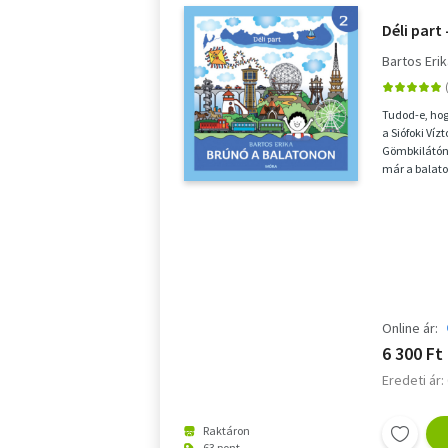
Déli part
Bartos Eri
Tudod-e, hog
a Siófoki Víz
Gömbkilátón
már a balato
a Kőröshegyi 
Online ár:
6 300 Ft
Eredeti ár:
Raktáron
63 pont