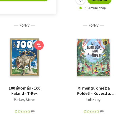
2 - 3 munkanap
KÖNYV
KÖNYV
%
100 állomás - 100
Mi mentjük meg a
kaland - T-Rex
Földet! - Kövesd a
gyerekek példáját, és
Parker, Steve
Loll Kirby
tégy te is a
klímaváltozás ellen!