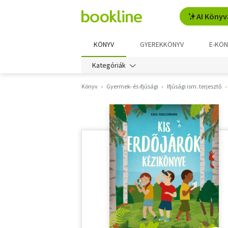
AI Könyv
KÖNYV
GYEREKKÖNYV
E-KÖN
Kategóriák
Könyv
Gyermek- és ifjúsági
Ifjúsági ism. terjesztő