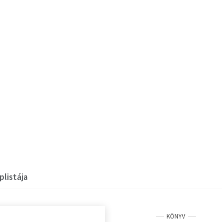
plistája
KÖNYV