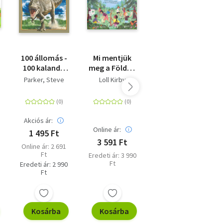
100 állomás -
Mi mentjük
Rovarok,
100 kaland -
meg a Földet!
pókok, csigák
T-Rex
- Kövesd a
- A
Parker, Steve
Loll Kirby
Jess French
gyerekek
gerinctelenek
példáját, és
bámulatos
tégy te is a
birodalma
klímaváltozás
Akciós ár:
ellen!
Online ár:
Online ár:
1 495 Ft
3 591 Ft
4 050 Ft
Online ár: 2 691
Ft
Eredeti ár: 3 990
Eredeti ár: 4 500
Ft
Ft
Eredeti ár: 2 990
Ft
Kosárba
Kosárba
Kosárba