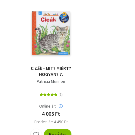
Cicák - MIT? MIÉRT?
HOGYAN? 7.
Patricia Mennen
Online ár:
4 005 Ft
Eredeti ár: 4 450 Ft
Kosárba