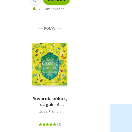
7 - 10 munkanap
KÖNYV
Rovarok, pókok,
csigák - A
gerinctelenek
Jess French
bámulatos birodalma