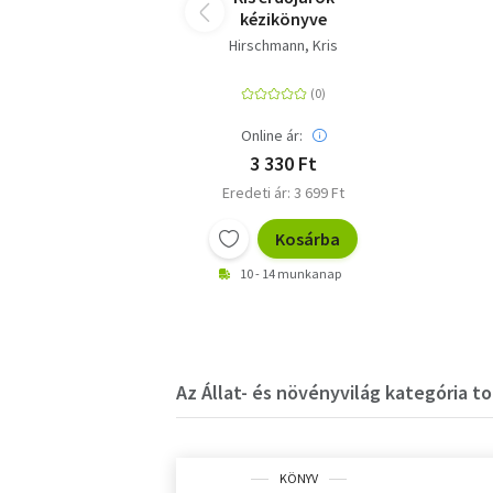
kézikönyve
Hirschmann, Kris
Online ár:
3 330 Ft
Eredeti ár: 3 699 Ft
Kosárba
10 - 14 munkanap
Az Állat- és növényvilág kategória to
KÖNYV