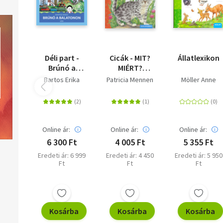
Déli part -
Cicák - MIT?
Állatlexikon
Brúnó a
MIÉRT?
Balatonon 2.
HOGYAN? 7.
Bartos Erika
Patricia Mennen
Möller Anne
Online ár:
Online ár:
Online ár:
6 300 Ft
4 005 Ft
5 355 Ft
Eredeti ár: 6 999
Eredeti ár: 4 450
Eredeti ár: 5 950
Ft
Ft
Ft
Kosárba
Kosárba
Kosárba