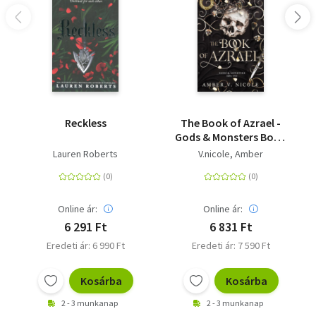
Reckless
The Book of Azrael -
Gods & Monsters Book
One
Lauren Roberts
V.nicole, Amber
Online ár:
Online ár:
6 291 Ft
6 831 Ft
Eredeti ár: 6 990 Ft
Eredeti ár: 7 590 Ft
Kosárba
Kosárba
2 - 3 munkanap
2 - 3 munkanap