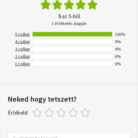
5
az 5-ből
1 értékelés alapján
5 csillag
100%
4 csillag
0%
3 csillag
0%
2 csillag
0%
1 csillag
0%
Neked hogy tetszett?
Értékeld: