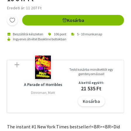
Eredeti ár: 11 207 Ft
Kosárba
Beszállítói készleten
106 pont
5 - 10 munkanap
Ingyenes átvétel Bookline boltokban
Tedd kosárba mindkettőt egy
gombnyomással!
A kettő együtt:
A Parade of Horribles
21 535 Ft
Dinniman, Matt
Kosárba
The instant #1 New York Times bestseller!<BR><BR>Did