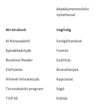
Akadálymentesítési
nyilatkozat
Mit kínálunk
Segítség
AI Könyvajánló
Szolgáltatások
Ajándékkártyák
Fizetés
Bookline Reader
Szállítás
Előfizetés
Átvevőhelyek
Hírlevél feliratkozás
Kapcsolat
Törzsvásárlói program
Súgó
TOP 50
Elállás