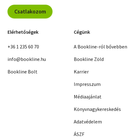
Csatlakozom
Elérhetőségek
Cégünk
+36 1 235 60 70
A Bookline-ról bővebben
info@bookline.hu
Bookline Zöld
Bookline Bolt
Karrier
Impresszum
Médiaajánlat
Könyvnagykereskedés
Adatvédelem
ÁSZF