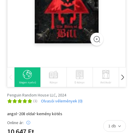
Szótár, nyelvkönyv
Tankönyv, segédkönyv
Társadalomtudomány
Természettudomány
Történelem
Vallás
Idegen nyelvű
Könyv
E-könyv
Antikvár
Hangos
Penguin Random House LLC, 2024
Olvasói vélemények (0)
angol･208 oldal･kemény kötés
Online ár:
10 647 Ft