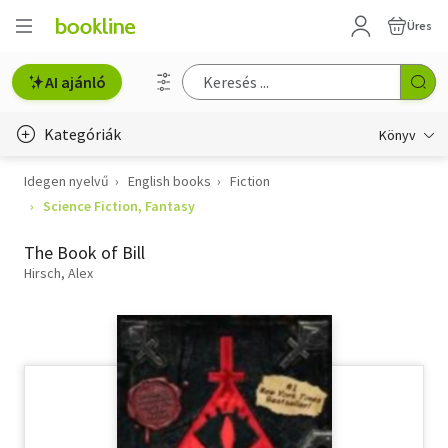
Üres
AI ajánló
Kategóriák
Könyv
Idegen nyelvű
English books
Fiction
Életmód, egészség
Science Fiction, Fantasy
Erotika
The Book of Bill
Gyermek- és ifjúsági
Hirsch, Alex
Hobbi, szabadidő
Irodalom
Művészet
Szakkönyv