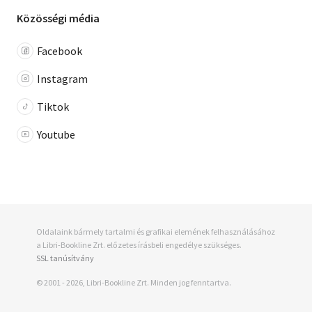
Közösségi média
Facebook
Instagram
Tiktok
Youtube
Oldalaink bármely tartalmi és grafikai elemének felhasználásához
a Libri-Bookline Zrt. előzetes írásbeli engedélye szükséges.
SSL tanúsítvány
© 2001 - 2026, Libri-Bookline Zrt. Minden jog fenntartva.