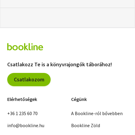
Csatlakozz Te is a könyvrajongók táborához!
Csatlakozom
Elérhetőségek
Cégünk
+36 1 235 60 70
A Bookline-ról bővebben
info@bookline.hu
Bookline Zöld