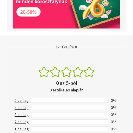
ÉRTÉKELÉSEK
0
az 5-ből
0 értékelés alapján
5 csillag
0%
4 csillag
0%
3 csillag
0%
2 csillag
0%
1 csillag
0%