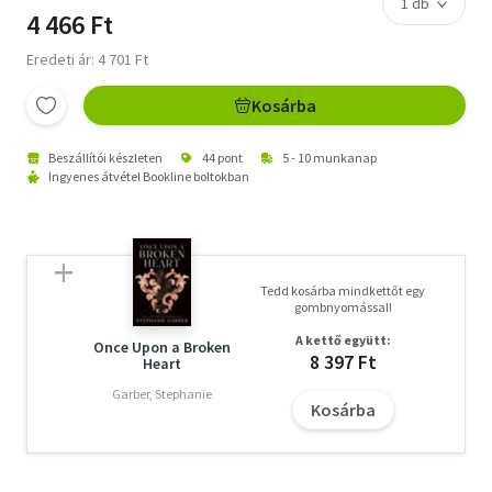
4 466 Ft
Eredeti ár: 4 701 Ft
Kosárba
Beszállítói készleten
44 pont
5 - 10 munkanap
Ingyenes átvétel Bookline boltokban
Tedd kosárba mindkettőt egy
gombnyomással!
A kettő együtt:
Once Upon a Broken
8 397 Ft
Heart
Garber, Stephanie
Kosárba