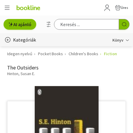
Üres
AI ajánló
Kategóriák
Könyv
Idegen nyelvű
Pocket Books
Children's Books
Fiction
Életmód, egészség
The Outsiders
Erotika
Hinton, Susan E.
Gyermek- és ifjúsági
Hobbi, szabadidő
Irodalom
Művészet
Szakkönyv