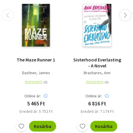
The Maze Runner 1
Sisterhood Everlasting
- A Novel
Dashner, James
Brashares, Ann
Online ár:
Online ár:
5 465 Ft
6 816 Ft
Eredeti ár: 5 752 Ft
Eredeti ár: 7 174 Ft
Kosárba
Kosárba