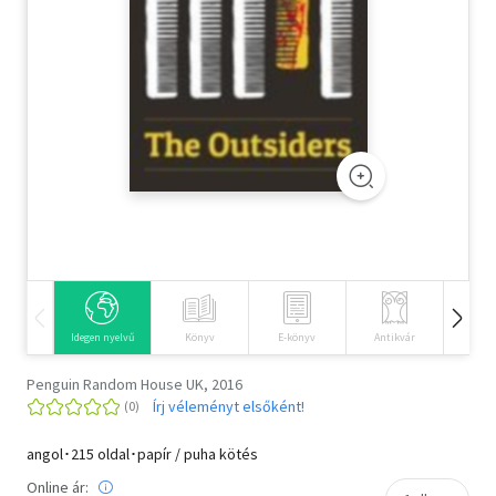
Szótár, nyelvkönyv
Tankönyv, segédkönyv
Társadalomtudomány
Természettudomány
Történelem
Vallás
Idegen nyelvű
Könyv
E-könyv
Antikvár
Hangos
Penguin Random House UK, 2016
Írj véleményt elsőként!
angol･215 oldal･papír / puha kötés
Online ár: